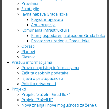
Pravilnici
Strategije
Javna nabava Grada Iloka
Registar ugovora
Antikorupcija
Komunalna infrastruktura
Plan gospodarenja otpadom Grada Iloka
Prostorno uređenje Grada Iloka
Obrasci
Planovi
Glasnik
Pristup informacijama
Pravo na pristup informacijama
Zaštita osobnih podataka
Izjava o pristupačnosti
Politika privatnosti
Projekti
Projekt “Zaželi – Grad Ilok”
Projekt “Zaželi II”
Nova znanja i nove mogućnosti za žene u