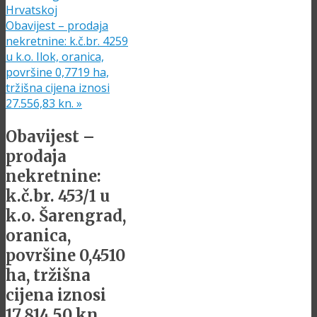
Hrvatskoj
Obavijest – prodaja
nekretnine: k.č.br. 4259
u k.o. Ilok, oranica,
površine 0,7719 ha,
tržišna cijena iznosi
27.556,83 kn.
»
Obavijest –
prodaja
nekretnine:
k.č.br. 453/1 u
k.o. Šarengrad,
oranica,
površine 0,4510
ha, tržišna
cijena iznosi
17.814,50 kn.