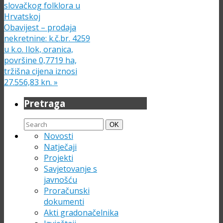
slovačkog folklora u
Hrvatskoj
Obavijest – prodaja
nekretnine: k.č.br. 4259
u k.o. Ilok, oranica,
površine 0,7719 ha,
tržišna cijena iznosi
27.556,83 kn.
»
Pretraga
Search
Search
OK
for:
Novosti
Natječaji
Projekti
Savjetovanje s
javnošću
Proračunski
dokumenti
Akti gradonačelnika