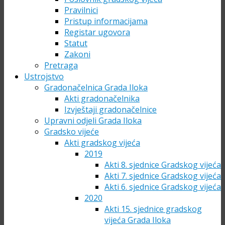
Pravilnici
Pristup informacijama
Registar ugovora
Statut
Zakoni
Pretraga
Ustrojstvo
Gradonačelnica Grada Iloka
Akti gradonačelnika
Izvještaji gradonačelnice
Upravni odjeli Grada Iloka
Gradsko vijeće
Akti gradskog vijeća
2019
Akti 8. sjednice Gradskog vijeća
Akti 7. sjednice Gradskog vijeća
Akti 6. sjednice Gradskog vijeća
2020
Akti 15. sjednice gradskog
vijeća Grada Iloka