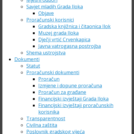
Mjesni odbori
Savjet mladih Grada Iloka
Objave
Proračunski korisnici
Gradska knjižnica i čitaonica Ilok
Muzej grada Iloka
Dječji vrtić Crvenkapica
Javna vatrogasna postrojba
Shema ustrojstva
Dokumenti
Statut
Proračunski dokumenti
Proračun
Izmjene i dopune proračuna
Proračun za građane
Financijski izvještaji Grada Iloka
Financijski izvještaji proračunskih
korisnika
Transparentnost
Civilna zaštita
Poslovnik gradskog vijeća