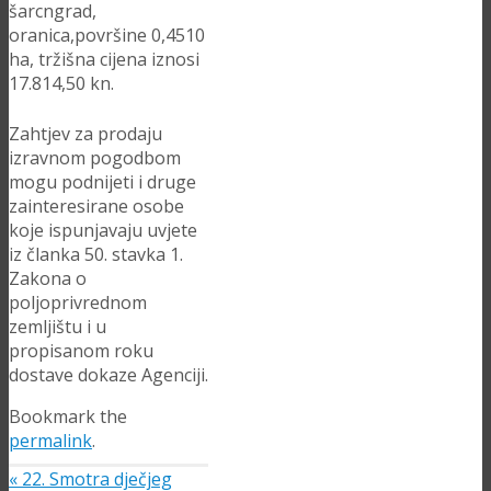
šarcngrad,
oranica,površine 0,4510
ha, tržišna cijena iznosi
17.814,50 kn.
Zahtjev za prodaju
izravnom pogodbom
mogu podnijeti i druge
zainteresirane osobe
koje ispunjavaju uvjete
iz članka 50. stavka 1.
Zakona o
poljoprivrednom
zemljištu i u
propisanom roku
dostave dokaze Agenciji.
Bookmark the
permalink
.
«
22. Smotra dječjeg