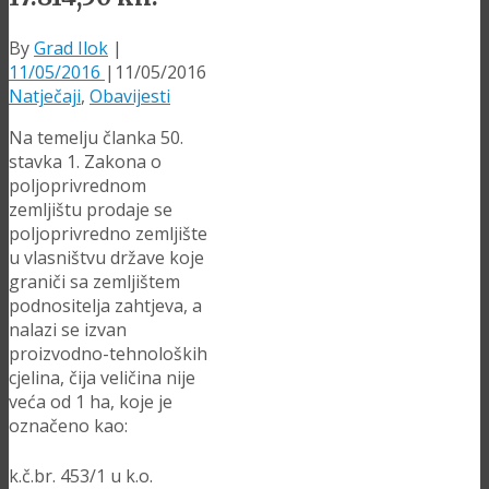
By
Grad Ilok
|
11/05/2016
|
11/05/2016
Natječaji
,
Obavijesti
Na temelju članka 50.
stavka 1. Zakona o
poljoprivrednom
zemljištu prodaje se
poljoprivredno zemljište
u vlasništvu države koje
graniči sa zemljištem
podnositelja zahtjeva, a
nalazi se izvan
proizvodno-tehnoloških
cjelina, čija veličina nije
veća od 1 ha, koje je
označeno kao:
k.č.br. 453/1 u k.o.