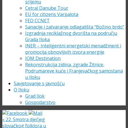
srijemu
Cetral Danube Tour
EU for citizens Varpalota
FED CCNET
Sanacije i zatvaranje odlagališta “Božino brdo”
Izgradnja reciklažnog dvorišta na području
Grada Iloka
INER – Inteligentni energetski menadžment i
promocija obnovljivih izvora energije
IQM Destination
Rekonstrukcija zidina, zgrade Žitnice,
Podrumareve kuće i Franjevačkog samostana
u Iloku
Savjetovanje s javnošću
O Iloku
Grad Ilok
Gospodarstvo
«
22. Smotra dječjeg
slovačkog folklora u