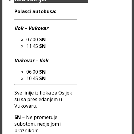
Polasci autobusa:
Ilok – Vukovar
07:00
SN
11:45
SN
Vukovar – Ilok
06:00
SN
10:45
SN
Sve linije iz Iloka za Osijek
su sa presjedanjem u
Vukovaru.
SN
– Ne prometuje
subotom, nedjeljom i
praznikom