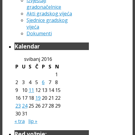
Izvještaji
gradonačelnice
Akti gradskog vijeća
Sjednice gradskog
vijeća
Dokumenti
Kalendar
svibanj 2016
P
U
S
Č
P
S
N
1
2
3
4
5
6
7
8
9
10
11
12
13
14
15
16
17
18
19
20
21
22
23
24
25
26
27
28
29
30
31
« tra
lip »
Red vožnje: