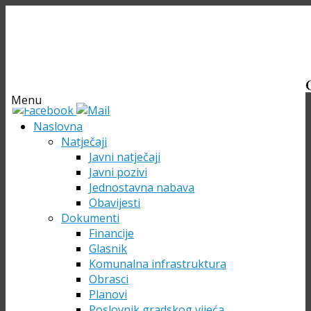
Menu
Skip
Naslovna
to
Natječaji
content
Javni natječaji
Javni pozivi
Jednostavna nabava
Obavijesti
Dokumenti
Financije
Glasnik
Komunalna infrastruktura
Obrasci
Planovi
Poslovnik gradskog vijeća