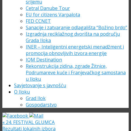
srijemu
Cetral Danube Tour
EU for citizens Varpalota
FED CCNET
Sanacije i zatvaranje odlagališta “Božino brdo”
Izgradnja reciklažnog dvorišta na području
Grada Iloka
INER – Inteligentni energetski menadžment i
promocija obnovljivih izvora energije
IQM Destination
Rekonstrukcija zidina, zgrade Žitnice,
Podrumareve kuće i Franjevačkog samostana
u Iloku
Savjetovanje s javnošću
O Iloku
Grad Ilok
Gospodarstvo
«
24. FESTIVAL GLUMCA
Rezultati lokalnih izbora