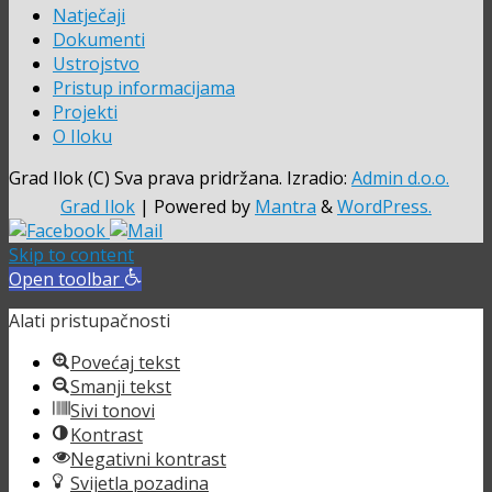
Natječaji
Dokumenti
Ustrojstvo
Pristup informacijama
Projekti
O Iloku
Grad Ilok (C) Sva prava pridržana. Izradio:
Admin d.o.o.
Grad Ilok
| Powered by
Mantra
&
WordPress.
Skip to content
Open toolbar
Alati pristupačnosti
Povećaj tekst
Smanji tekst
Sivi tonovi
Kontrast
Negativni kontrast
Svijetla pozadina