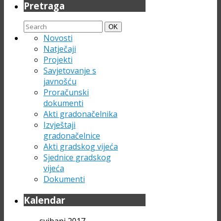
Pretraga
Search
Search
OK
for:
Novosti
Natječaji
Projekti
Savjetovanje s
javnošću
Proračunski
dokumenti
Akti gradonačelnika
Izvještaji
gradonačelnice
Akti gradskog vijeća
Sjednice gradskog
vijeća
Dokumenti
Kalendar
svibanj 2017