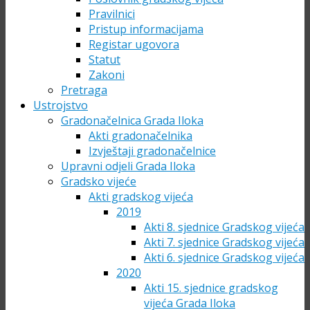
Pravilnici
Pristup informacijama
Registar ugovora
Statut
Zakoni
Pretraga
Ustrojstvo
Gradonačelnica Grada Iloka
Akti gradonačelnika
Izvještaji gradonačelnice
Upravni odjeli Grada Iloka
Gradsko vijeće
Akti gradskog vijeća
2019
Akti 8. sjednice Gradskog vijeća
Akti 7. sjednice Gradskog vijeća
Akti 6. sjednice Gradskog vijeća
2020
Akti 15. sjednice gradskog
vijeća Grada Iloka