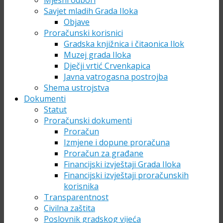
Mjesni odbori
Savjet mladih Grada Iloka
Objave
Proračunski korisnici
Gradska knjižnica i čitaonica Ilok
Muzej grada Iloka
Dječji vrtić Crvenkapica
Javna vatrogasna postrojba
Shema ustrojstva
Dokumenti
Statut
Proračunski dokumenti
Proračun
Izmjene i dopune proračuna
Proračun za građane
Financijski izvještaji Grada Iloka
Financijski izvještaji proračunskih
korisnika
Transparentnost
Civilna zaštita
Poslovnik gradskog vijeća