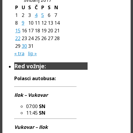
P
U
S
Č
P
S
N
1
2
3
4
5
6
7
8
9
10
11
12
13
14
15
16
17
18
19
20
21
22
23
24
25
26
27
28
29
30
31
« tra
lip »
Red vožnje:
Polasci autobusa:
Ilok – Vukovar
07:00
SN
11:45
SN
Vukovar – Ilok