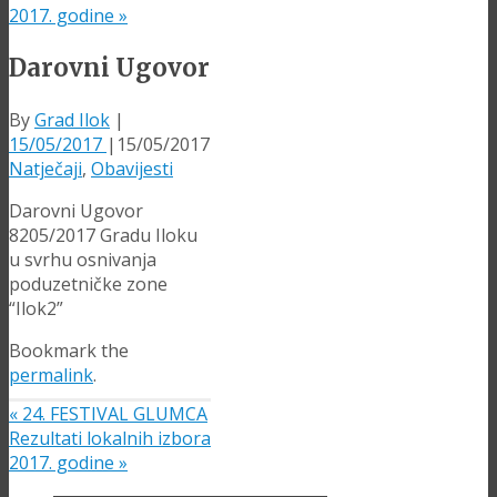
2017. godine
»
Darovni Ugovor
By
Grad Ilok
|
15/05/2017
|
15/05/2017
Natječaji
,
Obavijesti
Darovni Ugovor
8205/2017 Gradu Iloku
u svrhu osnivanja
poduzetničke zone
“Ilok2”
Bookmark the
permalink
.
«
24. FESTIVAL GLUMCA
Rezultati lokalnih izbora
2017. godine
»