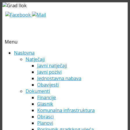
Menu
Skip
Naslovna
to
Natječaji
content
Javni natječaji
Javni pozivi
Jednostavna nabava
Obavijesti
Dokumenti
Financije
Glasnik
Komunalna infrastruktura
Obrasci
Planovi
Poslovnik gradskog vijeća