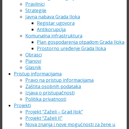
Pravilnici
Strategije
Javna nabava Grada Iloka
Registar ugovora
Antikorupcija
Komunalna infrastruktura
Plan gospodarenja otpadom Grada Iloka
Prostorno uređenje Grada Iloka
Obrasci
Planovi
Glasnik
Pristup informacijama
Pravo na pristup informacijama
Zaštita osobnih podataka
Izjava o pristupačnosti
Politika privatnosti
Projekti
Projekt “Zaželi – Grad Ilok”
Projekt “Zaželi II”
Nova znanja i nove mogućnosti za žene u