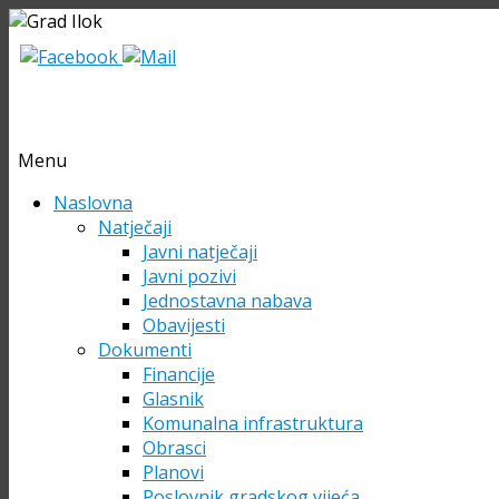
Menu
Skip
Naslovna
to
Natječaji
content
Javni natječaji
Javni pozivi
Jednostavna nabava
Obavijesti
Dokumenti
Financije
Glasnik
Komunalna infrastruktura
Obrasci
Planovi
Poslovnik gradskog vijeća