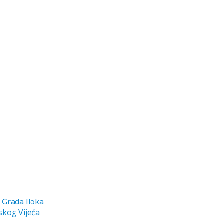
a Grada Iloka
skog Vijeća