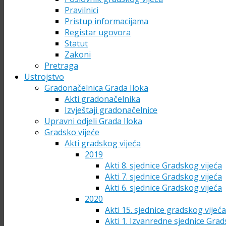
Pravilnici
Pristup informacijama
Registar ugovora
Statut
Zakoni
Pretraga
Ustrojstvo
Gradonačelnica Grada Iloka
Akti gradonačelnika
Izvještaji gradonačelnice
Upravni odjeli Grada Iloka
Gradsko vijeće
Akti gradskog vijeća
2019
Akti 8. sjednice Gradskog vijeća
Akti 7. sjednice Gradskog vijeća
Akti 6. sjednice Gradskog vijeća
2020
Akti 15. sjednice gradskog vijeć
Akti 1. Izvanredne sjednice Grad