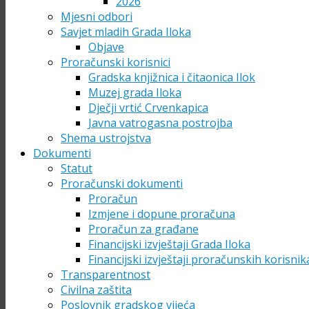
2026
Mjesni odbori
Savjet mladih Grada Iloka
Objave
Proračunski korisnici
Gradska knjižnica i čitaonica Ilok
Muzej grada Iloka
Dječji vrtić Crvenkapica
Javna vatrogasna postrojba
Shema ustrojstva
Dokumenti
Statut
Proračunski dokumenti
Proračun
Izmjene i dopune proračuna
Proračun za građane
Financijski izvještaji Grada Iloka
Financijski izvještaji proračunskih korisnik
Transparentnost
Civilna zaštita
Poslovnik gradskog vijeća