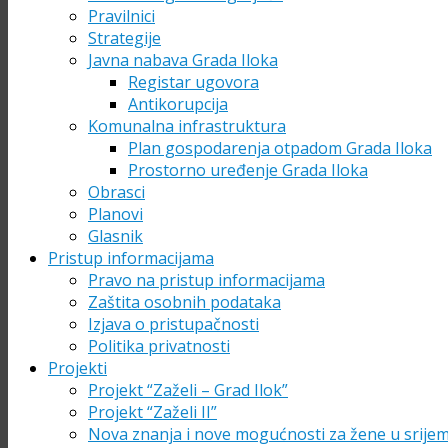
Pravilnici
Strategije
Javna nabava Grada Iloka
Registar ugovora
Antikorupcija
Komunalna infrastruktura
Plan gospodarenja otpadom Grada Iloka
Prostorno uređenje Grada Iloka
Obrasci
Planovi
Glasnik
Pristup informacijama
Pravo na pristup informacijama
Zaštita osobnih podataka
Izjava o pristupačnosti
Politika privatnosti
Projekti
Projekt “Zaželi – Grad Ilok”
Projekt “Zaželi II”
Nova znanja i nove mogućnosti za žene u srije