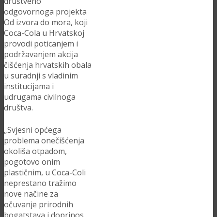
društveno
odgovornoga projekta
Od izvora do mora, koji
Coca-Cola u Hrvatskoj
provodi poticanjem i
podržavanjem akcija
čišćenja hrvatskih obala
u suradnji s vladinim
institucijama i
udrugama civilnoga
društva.
„Svjesni općega
problema onečišćenja
okoliša otpadom,
pogotovo onim
plastičnim, u Coca-Coli
neprestano tražimo
nove načine za
očuvanje prirodnih
bogatstava i doprinos