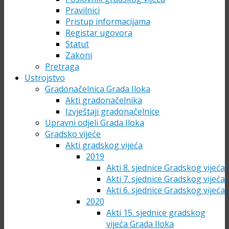
Pravilnici
Pristup informacijama
Registar ugovora
Statut
Zakoni
Pretraga
Ustrojstvo
Gradonačelnica Grada Iloka
Akti gradonačelnika
Izvještaji gradonačelnice
Upravni odjeli Grada Iloka
Gradsko vijeće
Akti gradskog vijeća
2019
Akti 8. sjednice Gradskog vijeća
Akti 7. sjednice Gradskog vijeća
Akti 6. sjednice Gradskog vijeća
2020
Akti 15. sjednice gradskog
vijeća Grada Iloka