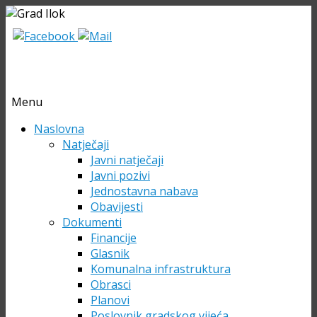
Menu
Skip
Naslovna
to
Natječaji
content
Javni natječaji
Javni pozivi
Jednostavna nabava
Obavijesti
Dokumenti
Financije
Glasnik
Komunalna infrastruktura
Obrasci
Planovi
Poslovnik gradskog vijeća