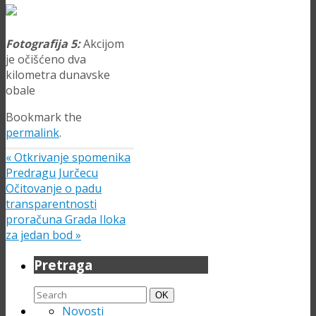
Fotografija 5:
Akcijom
je očišćeno dva
kilometra dunavske
obale
Bookmark the
permalink
.
«
Otkrivanje spomenika
Predragu Jurčecu
Očitovanje o padu
transparentnosti
proračuna Grada Iloka
za jedan bod
»
Pretraga
Search
Search
OK
for:
Novosti