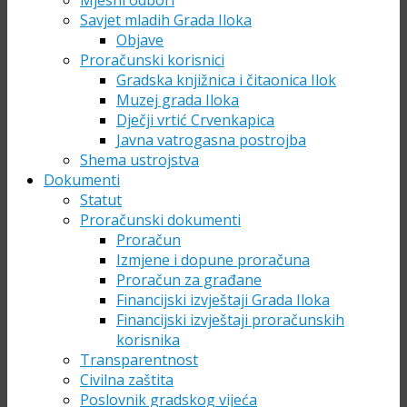
Mjesni odbori
Savjet mladih Grada Iloka
Objave
Proračunski korisnici
Gradska knjižnica i čitaonica Ilok
Muzej grada Iloka
Dječji vrtić Crvenkapica
Javna vatrogasna postrojba
Shema ustrojstva
Dokumenti
Statut
Proračunski dokumenti
Proračun
Izmjene i dopune proračuna
Proračun za građane
Financijski izvještaji Grada Iloka
Financijski izvještaji proračunskih
korisnika
Transparentnost
Civilna zaštita
Poslovnik gradskog vijeća