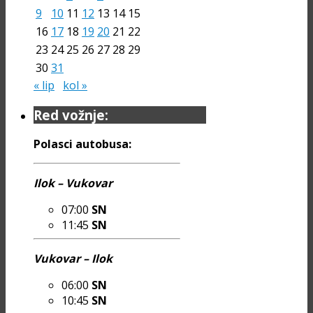
9
10
11
12
13
14
15
16
17
18
19
20
21
22
23
24
25
26
27
28
29
30
31
« lip
kol »
Red vožnje:
Polasci autobusa:
Ilok – Vukovar
07:00
SN
11:45
SN
Vukovar – Ilok
06:00
SN
10:45
SN