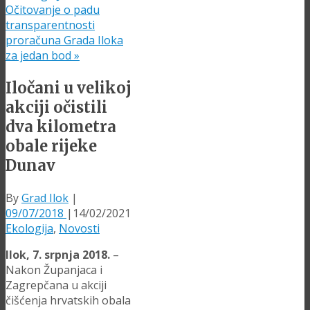
Očitovanje o padu
transparentnosti
proračuna Grada Iloka
za jedan bod
»
Iločani u velikoj
akciji očistili
dva kilometra
obale rijeke
Dunav
By
Grad Ilok
|
09/07/2018
|
14/02/2021
Ekologija
,
Novosti
Ilok, 7. srpnja 2018.
–
Nakon Županjaca i
Zagrepčana u akciji
čišćenja hrvatskih obala