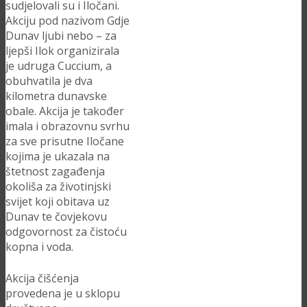
sudjelovali su i Iločani.
Akciju pod nazivom Gdje
Dunav ljubi nebo – za
ljepši Ilok organizirala
je udruga Cuccium, a
obuhvatila je dva
kilometra dunavske
obale. Akcija je također
imala i obrazovnu svrhu
za sve prisutne Iločane
kojima je ukazala na
štetnost zagađenja
okoliša za životinjski
svijet koji obitava uz
Dunav te čovjekovu
odgovornost za čistoću
kopna i voda.
Akcija čišćenja
provedena je u sklopu