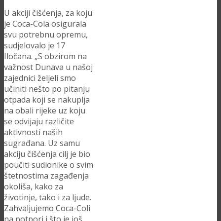
U akciji čišćenja, za koju
je Coca-Cola osigurala
svu potrebnu opremu,
sudjelovalo je 17
Iločana. „S obzirom na
važnost Dunava u našoj
zajednici željeli smo
učiniti nešto po pitanju
otpada koji se nakuplja
na obali rijeke uz koju
se odvijaju različite
aktivnosti naših
sugrađana. Uz samu
akciju čišćenja cilj je bio
poučiti sudionike o svim
štetnostima zagađenja
okoliša, kako za
životinje, tako i za ljude.
Zahvaljujemo Coca-Coli
na potpori i što je još