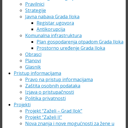
Pravilnici
Strategije
Javna nabava Grada Iloka
Registar ugovora
Antikorupcija
Komunalna infrastruktura
Plan gospodarenja otpadom Grada Iloka
Prostorno uređenje Grada Iloka
Obrasci
Planovi
Glasnik
Pristup informacijama
Pravo na pristup informacijama
Zaštita osobnih podataka
Izjava o pristupačnosti
Politika privatnosti
Projekti
Projekt “Zaželi – Grad Ilok”
Projekt “Zaželi II”
Nova znanja i nove mogućnosti za žene u