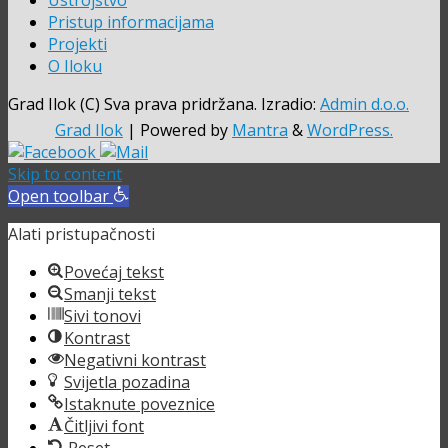
Ustrojstvo
Pristup informacijama
Projekti
O Iloku
Grad Ilok (C) Sva prava pridržana. Izradio:
Admin d.o.o.
Grad Ilok
| Powered by
Mantra
&
WordPress.
Skip to content
Open toolbar
Alati pristupačnosti
Povećaj tekst
Smanji tekst
Sivi tonovi
Kontrast
Negativni kontrast
Svijetla pozadina
Istaknute poveznice
Čitljivi font