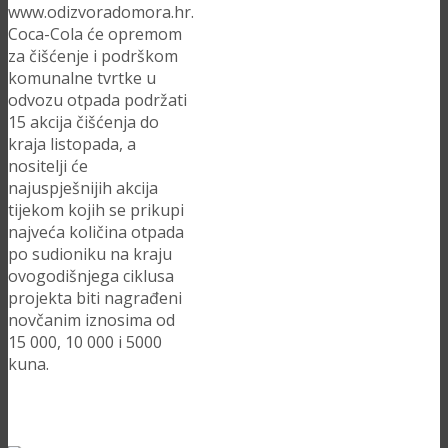
www.odizvoradomora.hr.
Coca-Cola će opremom
za čišćenje i podrškom
komunalne tvrtke u
odvozu otpada podržati
15 akcija čišćenja do
kraja listopada, a
nositelji će
najuspješnijih akcija
tijekom kojih se prikupi
najveća količina otpada
po sudioniku na kraju
ovogodišnjega ciklusa
projekta biti nagrađeni
novčanim iznosima od
15 000, 10 000 i 5000
kuna.