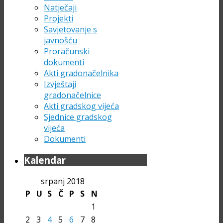
Natječaji
Projekti
Savjetovanje s
javnošću
Proračunski
dokumenti
Akti gradonačelnika
Izvještaji
gradonačelnice
Akti gradskog vijeća
Sjednice gradskog
vijeća
Dokumenti
Kalendar
srpanj 2018
P
U
S
Č
P
S
N
1
2
3
4
5
6
7
8