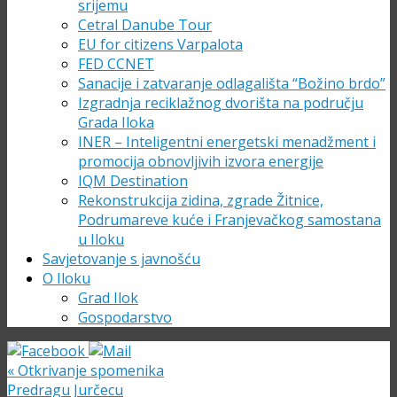
srijemu
Cetral Danube Tour
EU for citizens Varpalota
FED CCNET
Sanacije i zatvaranje odlagališta “Božino brdo”
Izgradnja reciklažnog dvorišta na području
Grada Iloka
INER – Inteligentni energetski menadžment i
promocija obnovljivih izvora energije
IQM Destination
Rekonstrukcija zidina, zgrade Žitnice,
Podrumareve kuće i Franjevačkog samostana
u Iloku
Savjetovanje s javnošću
O Iloku
Grad Ilok
Gospodarstvo
«
Otkrivanje spomenika
Predragu Jurčecu