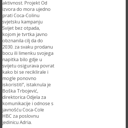
aktivnost. Projekt Od
izvora do mora ujedno
prati Coca-Colinu
svjetsku kampanju
Svijet bez otpada,
kojom je tvrtka javno
obznanila cilj da do
2030. za svaku prodanu
bocu ili limenku svojega
napitka bilo gdje u
svijetu osigurava povrat
kako bi se reciklirale i
mogle ponovno
iskoristiti“, istaknula je
Boška Trbojević,
direktorica Odjela za
komunikacije i odnose s
javnošću Coca-Cole
HBC za poslovnu
jedinicu Adria.