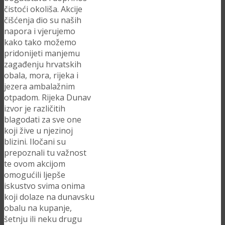
čistoći okoliša. Akcije
čišćenja dio su naših
napora i vjerujemo
kako tako možemo
pridonijeti manjemu
zagađenju hrvatskih
obala, mora, rijeka i
jezera ambalažnim
otpadom. Rijeka Dunav
izvor je različitih
blagodati za sve one
koji žive u njezinoj
blizini. Iločani su
prepoznali tu važnost
te ovom akcijom
omogućili ljepše
iskustvo svima onima
koji dolaze na dunavsku
obalu na kupanje,
šetnju ili neku drugu