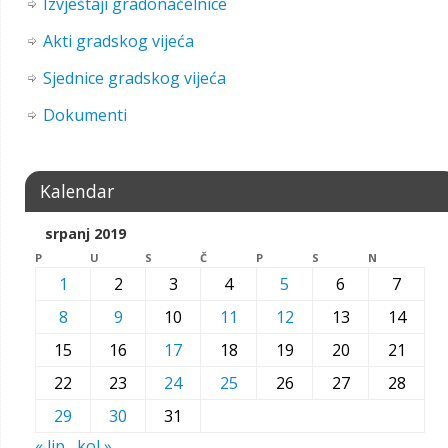
Izvještaji gradonačelnice
Akti gradskog vijeća
Sjednice gradskog vijeća
Dokumenti
Kalendar
srpanj 2019
P
U
S
Č
P
S
N
1
2
3
4
5
6
7
8
9
10
11
12
13
14
15
16
17
18
19
20
21
22
23
24
25
26
27
28
29
30
31
« lip
kol »