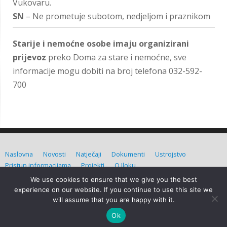
Vukovaru.
SN
– Ne prometuje subotom, nedjeljom i praznikom
Starije i nemoćne osobe imaju organizirani
prijevoz
preko Doma za stare i nemoćne, sve
informacije mogu dobiti na broj telefona 032-592-
700
Naslovna
Novosti
Natječaji
Dokumenti
Ustrojstvo
Pristup informacijama
Projekti
O Iloku
We use cookies to ensure that we give you the best
Grad Ilok (C) Sva prava pridržana. Izradio:
Admin d.o.o.
experience on our website. If you continue to use this site we
will assume that you are happy with it.
Grad Ilok
| Powered by
Mantra
&
WordPress.
Ok