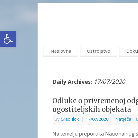
Open toolbar
Naslovna
Ustrojstvo
Doku
17/07/2020
Daily Archives:
Odluke o privremenoj odg
ugostiteljskih objekata
By
Grad Ilok
|
17/07/2020
|
Natječaji
,
O
Na temelju preporuka Nacionalnog sto