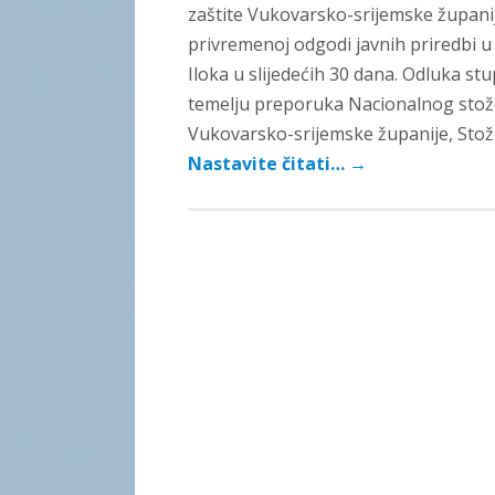
zaštite Vukovarsko-srijemske županije
privremenoj odgodi javnih priredbi u
Iloka u slijedećih 30 dana. Odluka st
temelju preporuka Nacionalnog stožera
Vukovarsko-srijemske županije, Stože
Nastavite čitati…
→