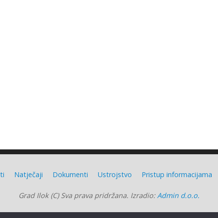
ti
Natječaji
Dokumenti
Ustrojstvo
Pristup informacijama
Grad Ilok (C) Sva prava pridržana. Izradio:
Admin d.o.o.
Grad Ilok
| Powered by
Mantra
&
WordPress.