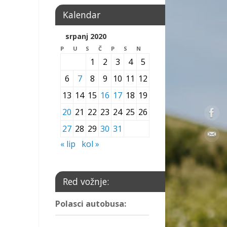
Kalendar
srpanj 2020
P
U
S
Č
P
S
N
1
2
3
4
5
6
7
8
9
10
11
12
13
14
15
16
17
18
19
20
21
22
23
24
25
26
27
28
29
30
31
« lip
kol »
Red vožnje:
Polasci autobusa: