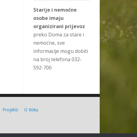
Starije i nemoćne
osobe imaju
organizirani prijevoz
preko Doma za stare i
nemoćne, sve
informacije mogu dobiti
na broj telefona 032-
592-700
Projekti
O Iloku