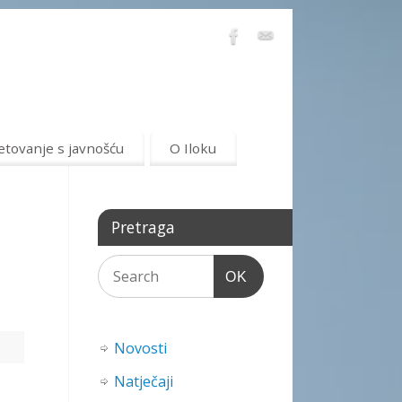
etovanje s javnošću
O Iloku
Pretraga
OK
Novosti
Natječaji