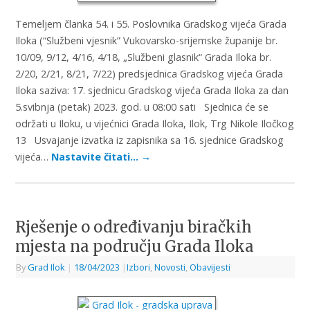
Temeljem članka 54. i 55. Poslovnika Gradskog vijeća Grada
Iloka (“Službeni vjesnik” Vukovarsko-srijemske županije br.
10/09, 9/12, 4/16, 4/18, „Službeni glasnik“ Grada Iloka br.
2/20, 2/21, 8/21, 7/22) predsjednica Gradskog vijeća Grada
Iloka saziva: 17. sjednicu Gradskog vijeća Grada Iloka za dan
5.svibnja (petak) 2023. god. u 08:00 sati Sjednica će se
održati u Iloku, u vijećnici Grada Iloka, Ilok, Trg Nikole Iločkog
13 Usvajanje izvatka iz zapisnika sa 16. sjednice Gradskog
vijeća…
Nastavite čitati…
→
Rješenje o određivanju biračkih
mjesta na području Grada Iloka
By
Grad Ilok
|
18/04/2023
|
Izbori
,
Novosti
,
Obavijesti