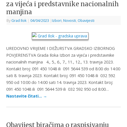
za vijeća i predstavnike nacionalnih
manjina
By
Grad Ilok
|
04/04/2023
|
Izbori
,
Novosti
,
Obavijesti
UREDOVNO VRIJEME I DEŽURSTVA GRADSKO IZBORNOG
POVJERENSTVA Grada Iloka Izbori za vijeća i predstavnike
nacionalnih manjina 4., 5., 6., 7., 11., 12., 13. travnja 2023.
Kontakt broj: 091 450 1048 ili 091 5644 539 od 8:00 do 14:00
sati 8. travnja 2023. Kontakt broj: 091 450 1048 ili 032 592
950 od 10:00 do 14:00 sati 14. travnja 2023. Kontakt broj:
091 450 1048 ili 091 5644 539 ili 032 592 950 od 8:00…
Nastavite čitati…
→
Obavijest biračima o raspisivanju