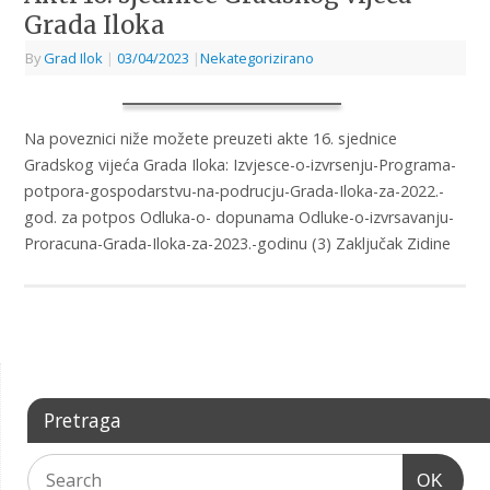
Grada Iloka
By
Grad Ilok
|
03/04/2023
|
Nekategorizirano
Na poveznici niže možete preuzeti akte 16. sjednice
Gradskog vijeća Grada Iloka: Izvjesce-o-izvrsenju-Programa-
potpora-gospodarstvu-na-podrucju-Grada-Iloka-za-2022.-
god. za potpos Odluka-o- dopunama Odluke-o-izvrsavanju-
Proracuna-Grada-Iloka-za-2023.-godinu (3) Zaključak Zidine
Pretraga
OK