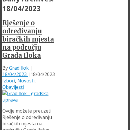
18/04/2023
Rješenje o
određivanju
biračkih mjesta
na području
Grada Iloka
By
Grad Ilok
|
18/04/2023
|
18/04/2023
Izbori
,
Novosti
,
Obavijesti
Ovdje možete preuzeti
Rješenje o određivanju
biračkih mjesta na