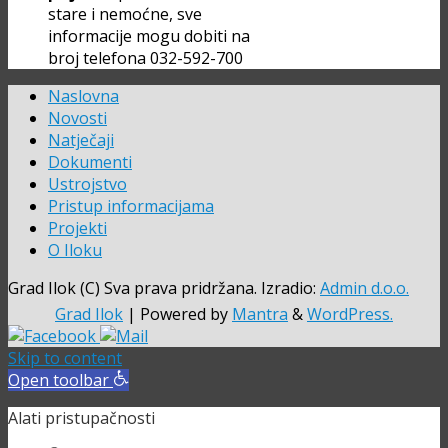
stare i nemoćne, sve
informacije mogu dobiti na
broj telefona 032-592-700
Naslovna
Novosti
Natječaji
Dokumenti
Ustrojstvo
Pristup informacijama
Projekti
O Iloku
Grad Ilok (C) Sva prava pridržana. Izradio:
Admin d.o.o.
Grad Ilok
| Powered by
Mantra
&
WordPress.
Skip to content
Open toolbar
Alati pristupačnosti