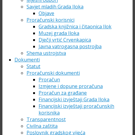
Mjesni odbori
Savjet mladih Grada Iloka
Objave
Proračunski korisnici
Gradska knjižnica i čitaonica Ilok
Muzej grada Iloka
Dječji vrtić Crvenkapica
Javna vatrogasna postrojba
Shema ustrojstva
Dokumenti
Statut
Proračunski dokumenti
Proračun
Izmjene i dopune proračuna
Proračun za građane
Financijski izvještaji Grada Iloka
Financijski izvještaji proračunskih
korisnika
Transparentnost
Civilna zaštita
Poslovnik gradskog vijeća