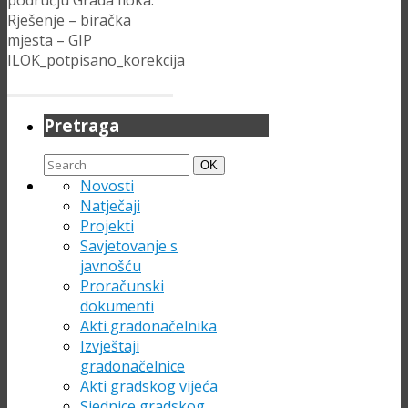
području Grada Iloka:
Rješenje – biračka
mjesta – GIP
ILOK_potpisano_korekcija
Pretraga
Search
Search
OK
for:
Novosti
Natječaji
Projekti
Savjetovanje s
javnošću
Proračunski
dokumenti
Akti gradonačelnika
Izvještaji
gradonačelnice
Akti gradskog vijeća
Sjednice gradskog