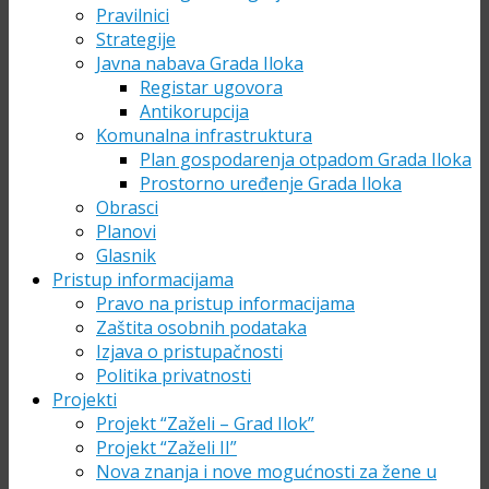
Pravilnici
Strategije
Javna nabava Grada Iloka
Registar ugovora
Antikorupcija
Komunalna infrastruktura
Plan gospodarenja otpadom Grada Iloka
Prostorno uređenje Grada Iloka
Obrasci
Planovi
Glasnik
Pristup informacijama
Pravo na pristup informacijama
Zaštita osobnih podataka
Izjava o pristupačnosti
Politika privatnosti
Projekti
Projekt “Zaželi – Grad Ilok”
Projekt “Zaželi II”
Nova znanja i nove mogućnosti za žene u