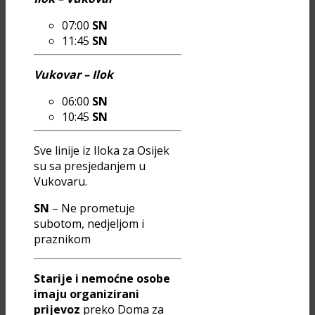
07:00
SN
11:45
SN
Vukovar – Ilok
06:00
SN
10:45
SN
Sve linije iz Iloka za Osijek
su sa presjedanjem u
Vukovaru.
SN
– Ne prometuje
subotom, nedjeljom i
praznikom
Starije i nemoćne osobe
imaju organizirani
prijevoz
preko Doma za