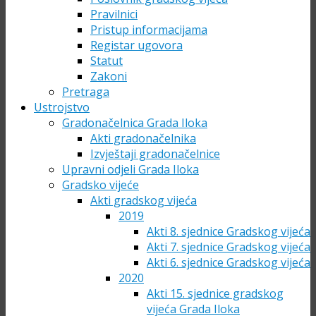
Pravilnici
Pristup informacijama
Registar ugovora
Statut
Zakoni
Pretraga
Ustrojstvo
Gradonačelnica Grada Iloka
Akti gradonačelnika
Izvještaji gradonačelnice
Upravni odjeli Grada Iloka
Gradsko vijeće
Akti gradskog vijeća
2019
Akti 8. sjednice Gradskog vijeća
Akti 7. sjednice Gradskog vijeća
Akti 6. sjednice Gradskog vijeća
2020
Akti 15. sjednice gradskog
vijeća Grada Iloka