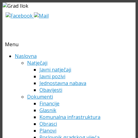
Menu
Skip
Naslovna
to
Natječaji
content
Javni natječaji
Javni pozivi
Jednostavna nabava
Obavijesti
Dokumenti
Financije
Glasnik
Komunalna infrastruktura
Obrasci
Planovi
Poslovnik gradskog vijeća