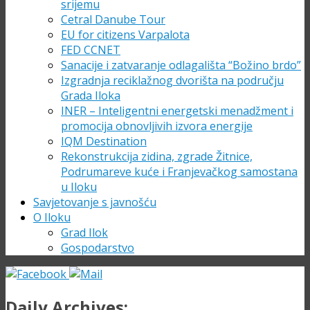
srijemu
Cetral Danube Tour
EU for citizens Varpalota
FED CCNET
Sanacije i zatvaranje odlagališta “Božino brdo”
Izgradnja reciklažnog dvorišta na području
Grada Iloka
INER – Inteligentni energetski menadžment i
promocija obnovljivih izvora energije
IQM Destination
Rekonstrukcija zidina, zgrade Žitnice,
Podrumareve kuće i Franjevačkog samostana
u Iloku
Savjetovanje s javnošću
O Iloku
Grad Ilok
Gospodarstvo
Daily Archives: