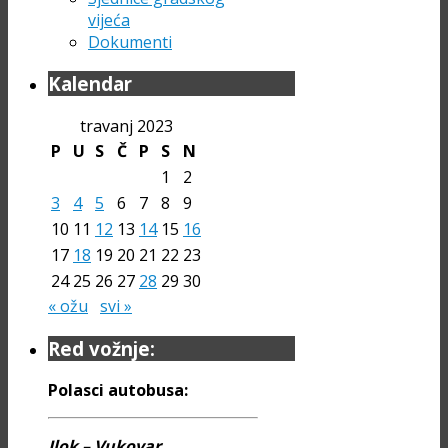
vijeća
Dokumenti
Kalendar
travanj 2023
P
U
S
Č
P
S
N
1
2
3
4
5
6
7
8
9
10
11
12
13
14
15
16
17
18
19
20
21
22
23
24
25
26
27
28
29
30
« ožu
svi »
Red vožnje:
Polasci autobusa:
Ilok – Vukovar