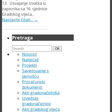
13 Usvajanje izvatka iz
zapisnika sa 16. sjednice
Gradskog vijeća…
Nastavite čitati…
→
Pretraga
Search
Search
OK
for:
Novosti
Natječaji
Projekti
Savjetovanje s
javnošću
Proračunski
dokumenti
Akti gradonačelnika
Izvještaji
gradonačelnice
Akti gradskog vijeća