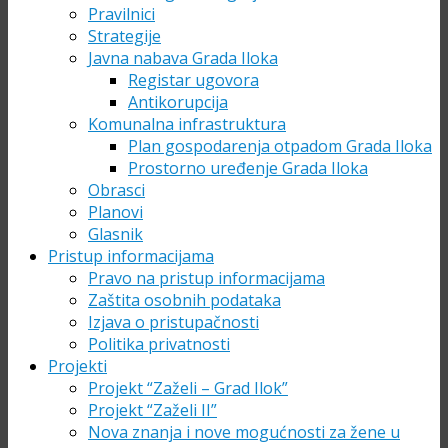
Pravilnici
Strategije
Javna nabava Grada Iloka
Registar ugovora
Antikorupcija
Komunalna infrastruktura
Plan gospodarenja otpadom Grada Iloka
Prostorno uređenje Grada Iloka
Obrasci
Planovi
Glasnik
Pristup informacijama
Pravo na pristup informacijama
Zaštita osobnih podataka
Izjava o pristupačnosti
Politika privatnosti
Projekti
Projekt “Zaželi – Grad Ilok”
Projekt “Zaželi II”
Nova znanja i nove mogućnosti za žene u