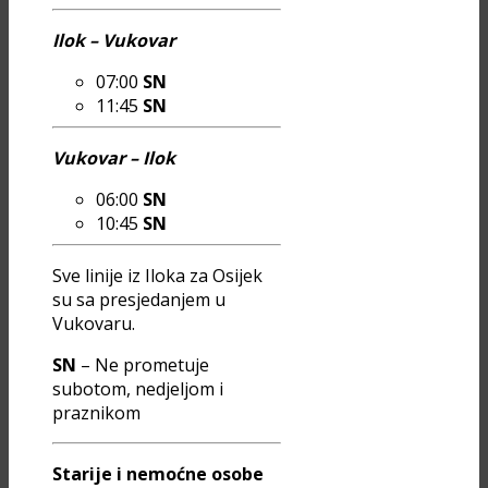
Ilok – Vukovar
07:00
SN
11:45
SN
Vukovar – Ilok
06:00
SN
10:45
SN
Sve linije iz Iloka za Osijek
su sa presjedanjem u
Vukovaru.
SN
– Ne prometuje
subotom, nedjeljom i
praznikom
Starije i nemoćne osobe