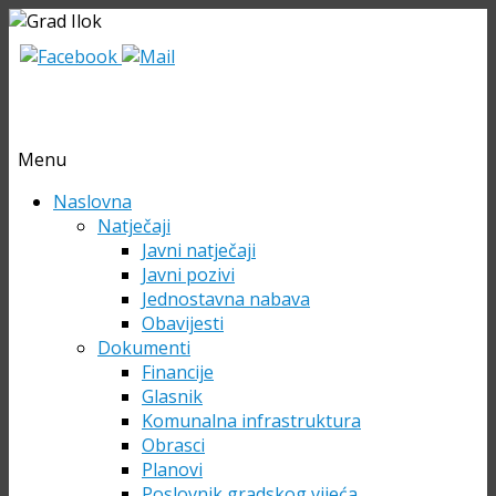
Menu
Skip
Naslovna
to
Natječaji
content
Javni natječaji
Javni pozivi
Jednostavna nabava
Obavijesti
Dokumenti
Financije
Glasnik
Komunalna infrastruktura
Obrasci
Planovi
Poslovnik gradskog vijeća