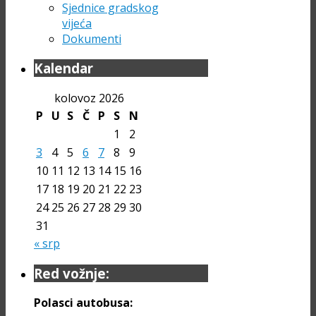
Sjednice gradskog
vijeća
Dokumenti
Kalendar
kolovoz 2026
P
U
S
Č
P
S
N
1
2
3
4
5
6
7
8
9
10
11
12
13
14
15
16
17
18
19
20
21
22
23
24
25
26
27
28
29
30
31
« srp
Red vožnje:
Polasci autobusa: