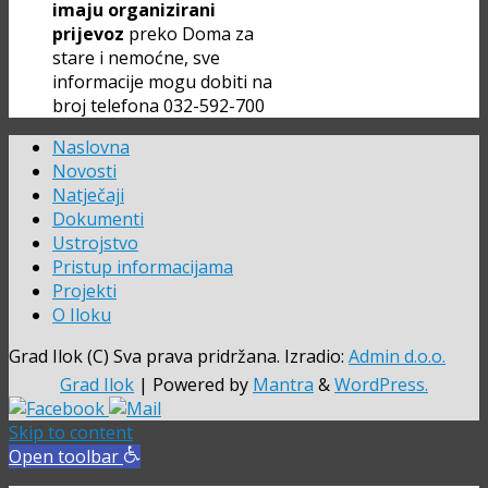
imaju organizirani
prijevoz
preko Doma za
stare i nemoćne, sve
informacije mogu dobiti na
broj telefona 032-592-700
Naslovna
Novosti
Natječaji
Dokumenti
Ustrojstvo
Pristup informacijama
Projekti
O Iloku
Grad Ilok (C) Sva prava pridržana. Izradio:
Admin d.o.o.
Grad Ilok
| Powered by
Mantra
&
WordPress.
Skip to content
Open toolbar