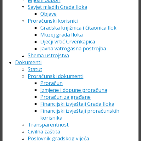
Mjesni odbori
Savjet mladih Grada Iloka
Objave
Proračunski korisnici
Gradska knjižnica i čitaonica Ilok
Muzej grada Iloka
Dječji vrtić Crvenkapica
Javna vatrogasna postrojba
Shema ustrojstva
Dokumenti
Statut
Proračunski dokumenti
Proračun
Izmjene i dopune proračuna
Proračun za građane
Financijski izvještaji Grada Iloka
Financijski izvještaji proračunskih
korisnika
Transparentnost
Civilna zaštita
Poslovnik gradskog vijeća