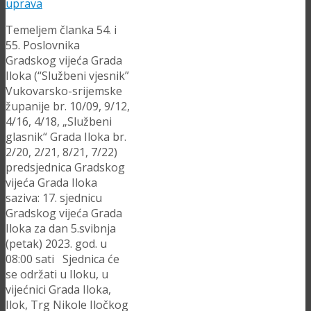
Temeljem članka 54. i
55. Poslovnika
Gradskog vijeća Grada
Iloka (“Službeni vjesnik”
Vukovarsko-srijemske
županije br. 10/09, 9/12,
4/16, 4/18, „Službeni
glasnik“ Grada Iloka br.
2/20, 2/21, 8/21, 7/22)
predsjednica Gradskog
vijeća Grada Iloka
saziva: 17. sjednicu
Gradskog vijeća Grada
Iloka za dan 5.svibnja
(petak) 2023. god. u
08:00 sati Sjednica će
se održati u Iloku, u
vijećnici Grada Iloka,
Ilok, Trg Nikole Iločkog