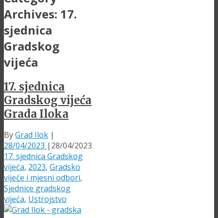
Archives:
17.
sjednica
Gradskog
vijeća
17. sjednica
Gradskog vijeća
Grada Iloka
By
Grad Ilok
|
28/04/2023
|
28/04/2023
17. sjednica Gradskog
vijeća
,
2023
,
Gradsko
vijeće i mjesni odbori
,
Sjednice gradskog
vijeća
,
Ustrojstvo