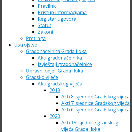
Pravilnici
Pristup informacijama
Registar ugovora
Statut
Zakoni
Pretraga
Ustrojstvo
Gradonačelnica Grada Iloka
Akti gradonačelnika
Izvještaji gradonačelnice
Upravni odjeli Grada Iloka
Gradsko vijeće
Akti gradskog vijeća
2019
Akti 8. sjednice Gradskog vijeća
Akti 7. sjednice Gradskog vijeća
Akti 6. sjednice Gradskog vijeća
2020
Akti 15. sjednice gradskog
vijeća Grada Iloka