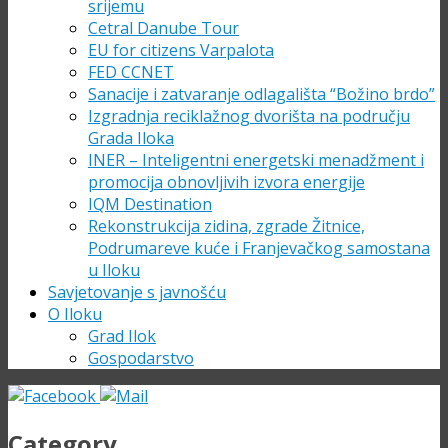
srijemu
Cetral Danube Tour
EU for citizens Varpalota
FED CCNET
Sanacije i zatvaranje odlagališta “Božino brdo”
Izgradnja reciklažnog dvorišta na području
Grada Iloka
INER – Inteligentni energetski menadžment i
promocija obnovljivih izvora energije
IQM Destination
Rekonstrukcija zidina, zgrade Žitnice,
Podrumareve kuće i Franjevačkog samostana
u Iloku
Savjetovanje s javnošću
O Iloku
Grad Ilok
Gospodarstvo
Category