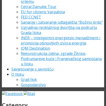
srijemu
Cetral Danube Tour
EU for citizens Varpalota
FED CCNET
Sanacije i zatvaranje odlagališta “Božino brdo”
Izgradnja reciklažnog dvorišta na području
Grada Iloka
INER – Inteligentni energetski menadžment i
promocija obnovljivih izvora energije
IQM Destination
Rekonstrukcija zidina, zgrade Žitnice,
Podrumareve kuće i Franjevačkog samostana
u Iloku
Savjetovanje s javnošću
O Iloku
Grad Ilok
Gospodarstvo
Category