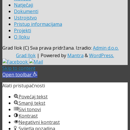
Natječaji
Dokumenti
Ustrojstvo
Pristup informacijama
Projekti
O Iloku
Grad Ilok (C) Sva prava pridržana. Izradio:
Admin d.o.o.
Grad Ilok
| Powered by
Mantra
&
WordPress.
Skip to content
Open toolbar
Alati pristupačnosti
Povećaj tekst
Smanji tekst
Sivi tonovi
Kontrast
Negativni kontrast
Svijetla pozadina