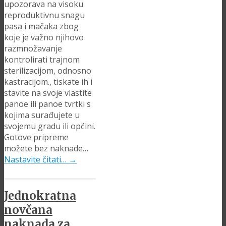
upozorava na visoku
reproduktivnu snagu
pasa i mačaka zbog
koje je važno njihovo
razmnožavanje
kontrolirati trajnom
sterilizacijom, odnosno
kastracijom., tiskate ih i
stavite na svoje vlastite
panoe ili panoe tvrtki s
kojima surađujete u
svojemu gradu ili općini.
Gotove pripreme
možete bez naknade…
Nastavite čitati…
→
Jednokratna
novčana
naknada za