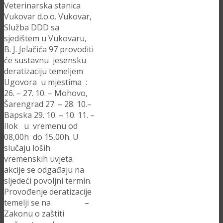
Veterinarska stanica
Vukovar d.o.o. Vukovar,
Služba DDD sa
sjedištem u Vukovaru,
B. J. Jelačića 97 provoditi
će sustavnu jesensku
deratizaciju temeljem
Ugovora u mjestima :
26. – 27. 10. – Mohovo,
Šarengrad 27. – 28. 10.–
Bapska 29. 10. – 10. 11. –
Ilok u vremenu od
08,00h do 15,00h. U
slučaju loših
vremenskih uvjeta
akcije se odgađaju na
sljedeći povoljni termin.
Provođenje deratizacije
temelji se na –
Zakonu o zaštiti