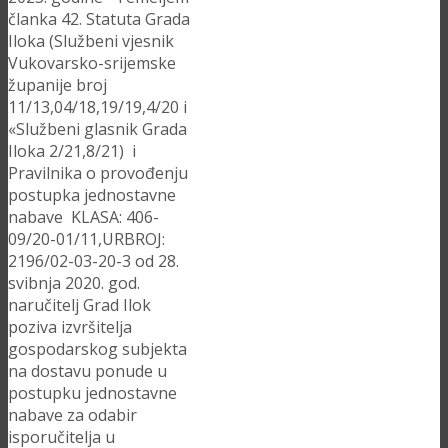
članka 42. Statuta Grada
Iloka (Službeni vjesnik
Vukovarsko-srijemske
županije broj
11/13,04/18,19/19,4/20 i
«Službeni glasnik Grada
Iloka 2/21,8/21) i
Pravilnika o provođenju
postupka jednostavne
nabave KLASA: 406-
09/20-01/11,URBROJ:
2196/02-03-20-3 od 28.
svibnja 2020. god.
naručitelj Grad Ilok
poziva izvršitelja
gospodarskog subjekta
na dostavu ponude u
postupku jednostavne
nabave za odabir
isporučitelja u