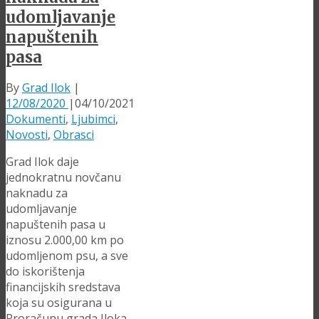
udomljavanje
napuštenih
pasa
By
Grad Ilok
|
12/08/2020
|
04/10/2021
Dokumenti
,
Ljubimci
,
Novosti
,
Obrasci
Grad Ilok daje
jednokratnu novčanu
naknadu za
udomljavanje
napuštenih pasa u
iznosu 2.000,00 km po
udomljenom psu, a sve
do iskorištenja
financijskih sredstava
koja su osigurana u
Proračunu grada Iloka