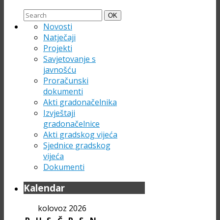
Search
Search
OK
for:
Novosti
Natječaji
Projekti
Savjetovanje s
javnošću
Proračunski
dokumenti
Akti gradonačelnika
Izvještaji
gradonačelnice
Akti gradskog vijeća
Sjednice gradskog
vijeća
Dokumenti
Kalendar
kolovoz 2026