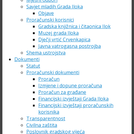
Mjesni odbori
Savjet mladih Grada Iloka
Objave
Proračunski korisnici
Gradska knjižnica i čitaonica Ilok
Muzej grada Iloka
Dječji vrtić Crvenkapica
Javna vatrogasna postrojba
Shema ustrojstva
Dokumenti
Statut
Proračunski dokumenti
Proračun
Izmjene i dopune proračuna
Proračun za građane
Financijski izvještaji Grada Iloka
Financijski izvještaji proračunskih
korisnika
Transparentnost
Civilna zaštita
Poslovnik gradskog vijeća