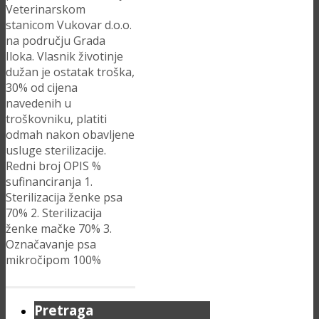
Veterinarskom
stanicom Vukovar d.o.o.
na području Grada
Iloka. Vlasnik životinje
dužan je ostatak troška,
30% od cijena
navedenih u
troškovniku, platiti
odmah nakon obavljene
usluge sterilizacije.
Redni broj OPIS %
sufinanciranja 1.
Sterilizacija ženke psa
70% 2. Sterilizacija
ženke mačke 70% 3.
Označavanje psa
mikročipom 100%
Pretraga