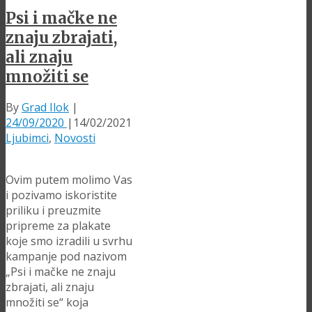
Psi i mačke ne
znaju zbrajati,
ali znaju
množiti se
By
Grad Ilok
|
24/09/2020
|
14/02/2021
Ljubimci
,
Novosti
Ovim putem molimo Vas
i pozivamo iskoristite
priliku i preuzmite
pripreme za plakate
koje smo izradili u svrhu
kampanje pod nazivom
„Psi i mačke ne znaju
zbrajati, ali znaju
množiti se“ koja