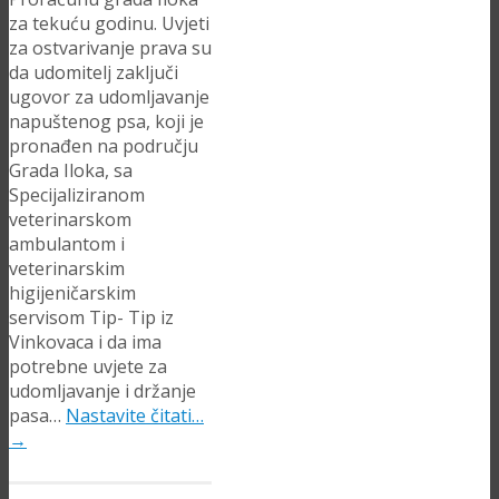
za tekuću godinu. Uvjeti
za ostvarivanje prava su
da udomitelj zaključi
ugovor za udomljavanje
napuštenog psa, koji je
pronađen na području
Grada Iloka, sa
Specijaliziranom
veterinarskom
ambulantom i
veterinarskim
higijeničarskim
servisom Tip- Tip iz
Vinkovaca i da ima
potrebne uvjete za
udomljavanje i držanje
pasa…
Nastavite čitati…
→