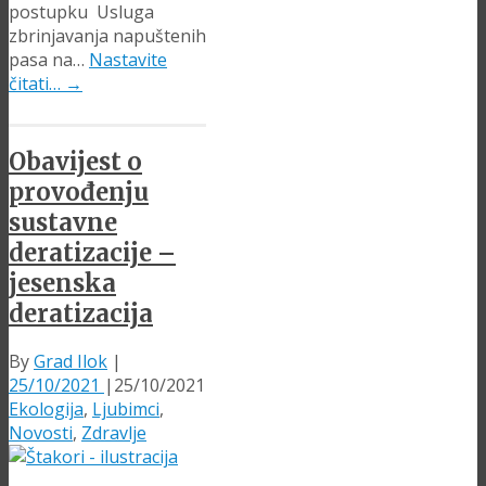
postupku Usluga
zbrinjavanja napuštenih
pasa na…
Nastavite
čitati…
→
Obavijest o
provođenju
sustavne
deratizacije –
jesenska
deratizacija
By
Grad Ilok
|
25/10/2021
|
25/10/2021
Ekologija
,
Ljubimci
,
Novosti
,
Zdravlje