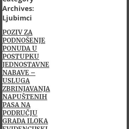
Archives:
Ljubimci
POZIV ZA
PODNOŠENJE
PONUDA U
POSTUPKU
JEDNOSTAVNE
NABAVE –
USLUGA
ZBRINJAVANJA
NAPUŠTENIH
PASA NA
PODRUČJU
GRADA ILOKA
EVIDENCIJSKI