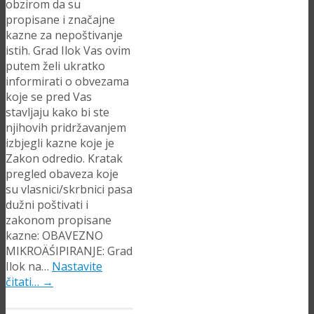
obzirom da su
propisane i značajne
kazne za nepoštivanje
istih. Grad Ilok Vas ovim
putem želi ukratko
informirati o obvezama
koje se pred Vas
stavljaju kako bi ste
njihovih pridržavanjem
izbjegli kazne koje je
Zakon odredio. Kratak
pregled obaveza koje
su vlasnici/skrbnici pasa
dužni poštivati i
zakonom propisane
kazne: OBAVEZNO
MIKROÄŚIPIRANJE: Grad
Ilok na…
Nastavite
čitati…
→