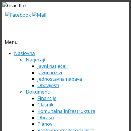
Menu
Skip
Naslovna
to
Natječaji
content
Javni natječaji
Javni pozivi
Jednostavna nabava
Obavijesti
Dokumenti
Financije
Glasnik
Komunalna infrastruktura
Obrasci
Planovi
Poslovnik gradskog vijeća