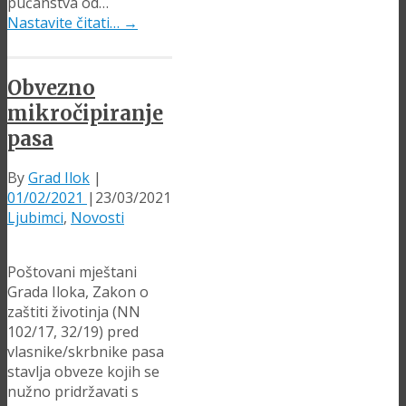
pučanstva od…
Nastavite čitati…
→
Obvezno
mikročipiranje
pasa
By
Grad Ilok
|
01/02/2021
|
23/03/2021
Ljubimci
,
Novosti
Poštovani mještani
Grada Iloka, Zakon o
zaštiti životinja (NN
102/17, 32/19) pred
vlasnike/skrbnike pasa
stavlja obveze kojih se
nužno pridržavati s