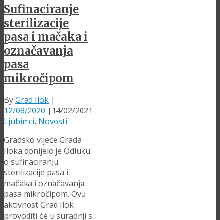
Sufinaciranje
sterilizacije
pasa i mačaka i
označavanja
pasa
mikročipom
By
Grad Ilok
|
12/08/2020
|
14/02/2021
Ljubimci
,
Novosti
Gradsko vijeće Grada
Iloka donijelo je Odluku
o sufinaciranju
sterilizacije pasa i
mačaka i označavanja
pasa mikročipom. Ovu
aktivnost Grad Ilok
provoditi će u suradnji s