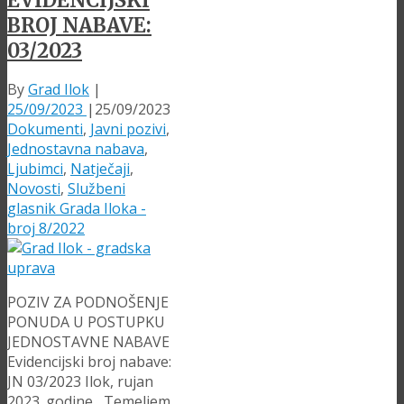
BROJ NABAVE:
03/2023
By
Grad Ilok
|
25/09/2023
|
25/09/2023
Dokumenti
,
Javni pozivi
,
Jednostavna nabava
,
Ljubimci
,
Natječaji
,
Novosti
,
Službeni
glasnik Grada Iloka -
broj 8/2022
POZIV ZA PODNOŠENJE
PONUDA U POSTUPKU
JEDNOSTAVNE NABAVE
Evidencijski broj nabave:
JN 03/2023 Ilok, rujan
2023. godine Temeljem