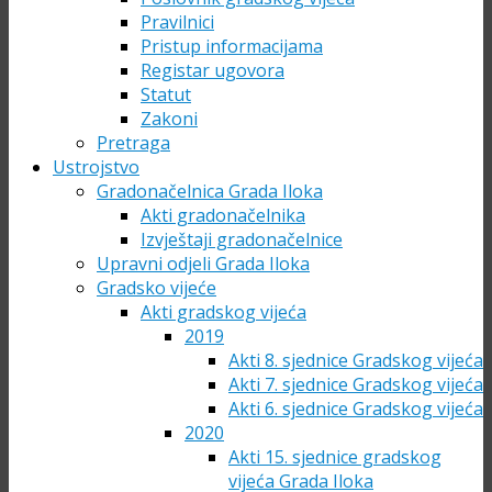
Pravilnici
Pristup informacijama
Registar ugovora
Statut
Zakoni
Pretraga
Ustrojstvo
Gradonačelnica Grada Iloka
Akti gradonačelnika
Izvještaji gradonačelnice
Upravni odjeli Grada Iloka
Gradsko vijeće
Akti gradskog vijeća
2019
Akti 8. sjednice Gradskog vijeća
Akti 7. sjednice Gradskog vijeća
Akti 6. sjednice Gradskog vijeća
2020
Akti 15. sjednice gradskog
vijeća Grada Iloka