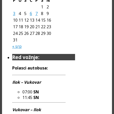
P
U
S
Č
P
S
N
1
2
3
4
5
6
7
8
9
10
11
12
13
14
15
16
17
18
19
20
21
22
23
24
25
26
27
28
29
30
31
« srp
Red vožnje:
Polasci autobusa:
Ilok – Vukovar
07:00
SN
11:45
SN
Vukovar – Ilok