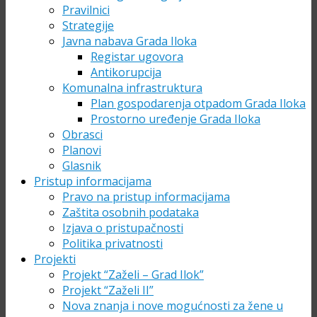
Pravilnici
Strategije
Javna nabava Grada Iloka
Registar ugovora
Antikorupcija
Komunalna infrastruktura
Plan gospodarenja otpadom Grada Iloka
Prostorno uređenje Grada Iloka
Obrasci
Planovi
Glasnik
Pristup informacijama
Pravo na pristup informacijama
Zaštita osobnih podataka
Izjava o pristupačnosti
Politika privatnosti
Projekti
Projekt “Zaželi – Grad Ilok”
Projekt “Zaželi II”
Nova znanja i nove mogućnosti za žene u