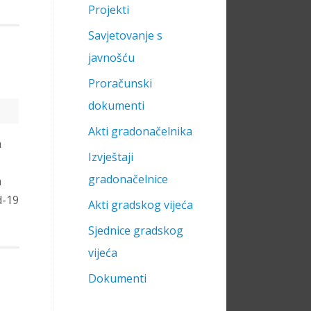
Projekti
Savjetovanje s
javnošću
Proračunski
dokumenti
Akti gradonačelnika
a
Izvještaji
gradonačelnice
a
d-19
Akti gradskog vijeća
Sjednice gradskog
vijeća
Dokumenti