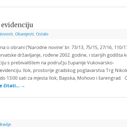
 evidenciju
Novosti
,
Obavijesti
,
Ostalo
a o obrani (‘Narodne novine’ br. 73/13, 75/15, 27/16, 110/17
atske državljanje, rođene 2002. godine, i starijih godišta k
ciju s prebivalištem na području županije Vukovarsko-
evidenciju. Ilok, prostorije gradskog poglavarstva Trg Nikol
 do 13:00 sati za mjesta Ilok, Bapska, Mohovo i šarengrad. Ci
e čitati…
→
ravlje