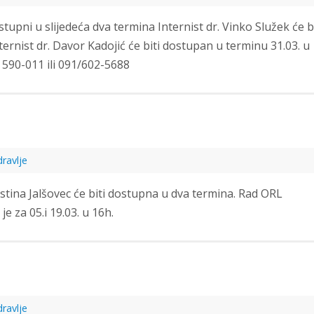
stupni u slijedeća dva termina Internist dr. Vinko Služek će bi
ternist dr. Davor Kadojić će biti dostupan u terminu 31.03. u
j 590-011 ili 091/602-5688
ravlje
stina Jalšovec će biti dostupna u dva termina. Rad ORL
je za 05.i 19.03. u 16h.
ravlje