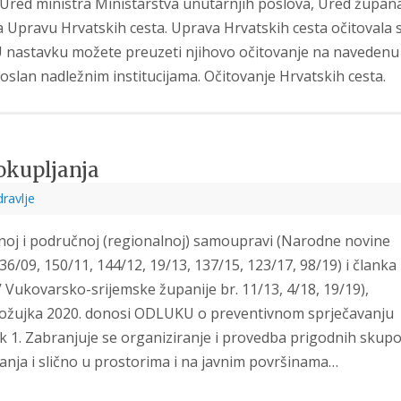
 Ured ministra Ministarstva unutarnjih poslova, Ured župan
 Upravu Hrvatskih cesta. Uprava Hrvatskih cesta očitovala 
U nastavku možete preuzeti njihovo očitovanje na navedenu
lan nadležnim institucijama. Očitovanje Hrvatskih cesta.
okupljanja
ravlje
lnoj i područnoj (regionalnoj) samoupravi (Narodne novine
36/09, 150/11, 144/12, 19/13, 137/15, 123/17, 98/19) i članka 
k’ Vukovarsko-srijemske županije br. 11/13, 4/18, 19/19),
. ožujka 2020. donosi ODLUKU o preventivnom sprječavanju
 1. Zabranjuje se organiziranje i provedba prigodnih skupo
janja i slično u prostorima i na javnim površinama…