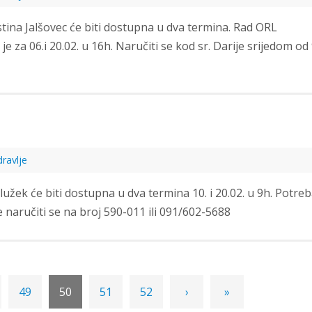
istina Jalšovec će biti dostupna u dva termina. Rad ORL
je za 06.i 20.02. u 16h. Naručiti se kod sr. Darije srijedom od 
ravlje
Služek će biti dostupna u dva termina 10. i 20.02. u 9h. Potreb
je naručiti se na broj 590-011 ili 091/602-5688
49
50
51
52
›
»