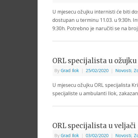
U mjesecu ožujku internisti će biti do
dostupan u terminu 11.03. u 9:30h. In
9:30h. Potrebno je naručiti se na bro
ORL specijalista u ožujku
By
Grad Ilok
|
25/02/2020
|
Novosti
,
Zd
U mjesecu ožujku ORL specijalista Kri
specijaliste u ambulanti Ilok, zakazan 
ORL specijalista u veljači
By
Grad Ilok
|
03/02/2020
|
Novosti
,
Zd