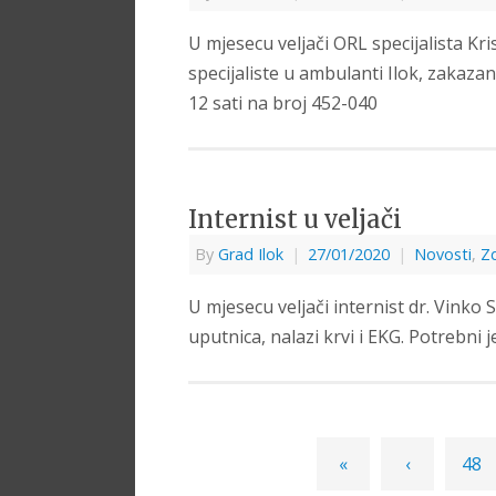
U mjesecu veljači ORL specijalista Kr
specijaliste u ambulanti Ilok, zakazan 
12 sati na broj 452-040
Internist u veljači
By
Grad Ilok
|
27/01/2020
|
Novosti
,
Zd
U mjesecu veljači internist dr. Vinko 
uputnica, nalazi krvi i EKG. Potrebni 
«
‹
48