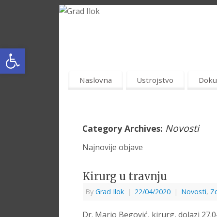
Open toolbar
Naslovna
Ustrojstvo
Doku
Novosti
Category Archives:
Najnovije objave
Kirurg u travnju
By
Grad Ilok
|
22/04/2020
|
Novosti
,
Zd
Dr. Mario Begović, kirurg, dolazi 27.04