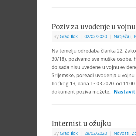
Poziv za uvođenje u vojnu
By
Grad Ilok
|
02/03/2020
|
Natječaji
,
Na temelju odredaba članka 22. Zakon
30/18), pozivamo sve muške osobe, hrv
do sada nisu uvedene u vojnu eviden
Srijemske, poreadi uvođenja u vojnu 
Iločkog 13, dana 13.03.2020. od 11:00
dokument poziva možete…
Nastavit
Internist u ožujku
By
Grad Ilok
|
28/02/2020
|
Novosti
,
Zd