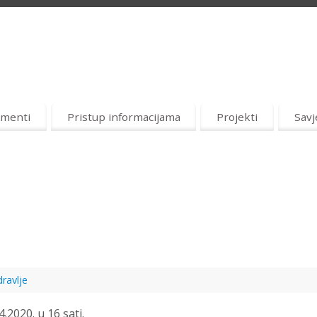
menti
Pristup informacijama
Projekti
Savj
ravlje
.2020. u 16 sati.