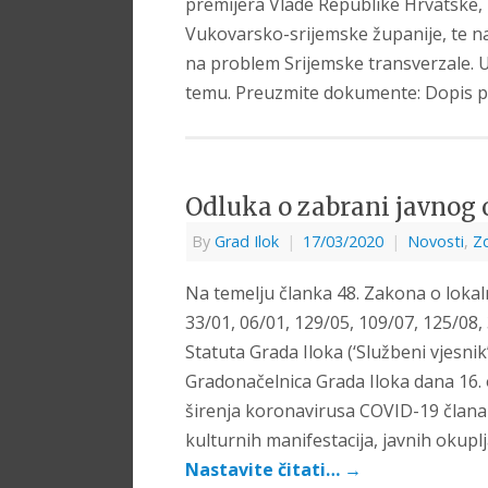
premijera Vlade Republike Hrvatske,
Vukovarsko-srijemske županije, te na
na problem Srijemske transverzale. 
temu. Preuzmite dokumente: Dopis pos
Odluka o zabrani javnog 
By
Grad Ilok
|
17/03/2020
|
Novosti
,
Zd
Na temelju članka 48. Zakona o loka
33/01, 06/01, 129/05, 109/07, 125/08, 
Statuta Grada Iloka (‘Službeni vjesni
Gradonačelnica Grada Iloka dana 16
širenja koronavirusa COVID-19 članak
kulturnih manifestacija, javnih okupl
Nastavite čitati…
→