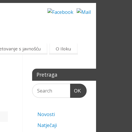
etovanje s javnošću
O Iloku
Pretraga
OK
Novosti
Natječaji