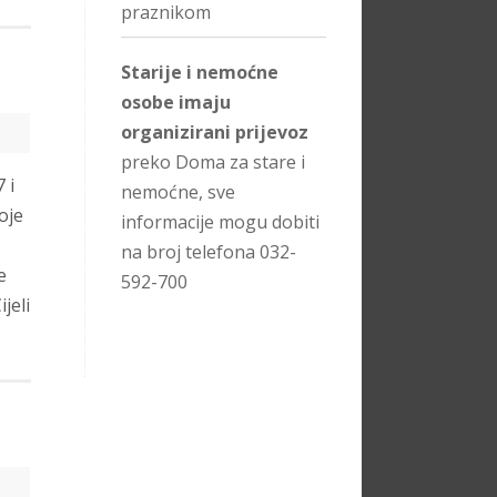
praznikom
Starije i nemoćne
osobe imaju
organizirani prijevoz
preko Doma za stare i
 i
nemoćne, sve
oje
informacije mogu dobiti
na broj telefona 032-
e
592-700
jeli