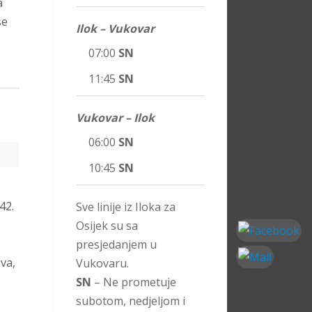
a
se
Ilok – Vukovar
07:00
SN
11:45
SN
Vukovar – Ilok
06:00
SN
10:45
SN
42.
Sve linije iz Iloka za
Osijek su sa
presjedanjem u
va,
Vukovaru.
SN
– Ne prometuje
subotom, nedjeljom i