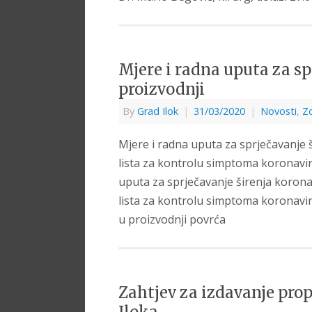
Mjere i radna uputa za sp
proizvodnji
By
Grad Ilok
|
31/03/2020
|
Novosti
,
Zd
Mjere i radna uputa za sprječavanje 
lista za kontrolu simptoma koronav
uputa za sprječavanje širenja korona
lista za kontrolu simptoma koronavir
u proizvodnji povrća
Zahtjev za izdavanje prop