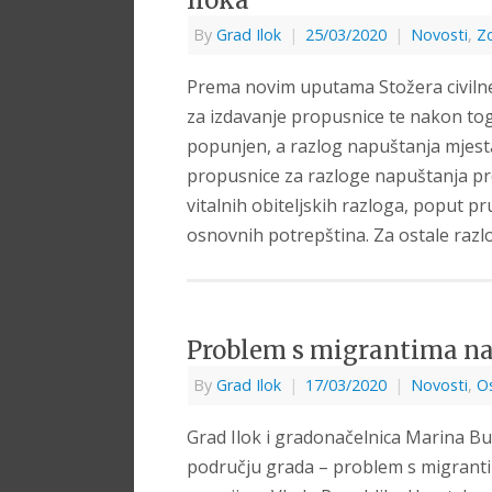
Iloka
By
Grad Ilok
|
25/03/2020
|
Novosti
,
Zd
Prema novim uputama Stožera civilne
za izdavanje propusnice te nakon tog
popunjen, a razlog napuštanja mjesta
propusnice za razloge napuštanja preb
vitalnih obiteljskih razloga, poput pru
osnovnih potrepština. Za ostale raz
Problem s migrantima na
By
Grad Ilok
|
17/03/2020
|
Novosti
,
O
Grad Ilok i gradonačelnica Marina Bu
području grada – problem s migrantim