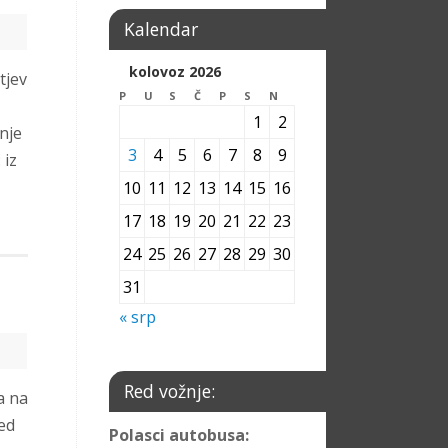
Kalendar
kolovoz 2026
tjev
P
U
S
Č
P
S
N
1
2
nje
3
4
5
6
7
8
9
 iz
10
11
12
13
14
15
16
17
18
19
20
21
22
23
24
25
26
27
28
29
30
31
« srp
Red vožnje:
a na
ed
Polasci autobusa: