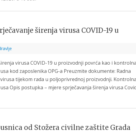
rječavanje širenja virusa COVID-19 u
ravlje
širenja virusa COVID-19 u proizvodnji povrća kao i kontroln
irusa kod zaposlenika OPG-a Preuzmite dokumente: Radna
virusa tijekom rada u poljoprivrednoj proizvodnji. Kontroln
usa Opis postupka – mjere sprječavanja širenja virusa Covi
usnica od Stožera civilne zaštite Grada