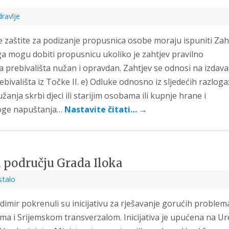
ravlje
 zaštite za podizanje propusnica osobe moraju ispuniti Zah
a mogu dobiti propusnicu ukoliko je zahtjev pravilno
 prebivališta nužan i opravdan. Zahtjev se odnosi na izdava
ivališta iz Točke II. e) Odluke odnosno iz sljedećih razloga:
žanja skrbi djeci ili starijim osobama ili kupnje hrane i
loge napuštanja…
Nastavite čitati…
→
 području Grada Iloka
stalo
dimir pokrenuli su inicijativu za rješavanje gorućih problem
a i Srijemskom transverzalom. Inicijativa je upućena na Ur