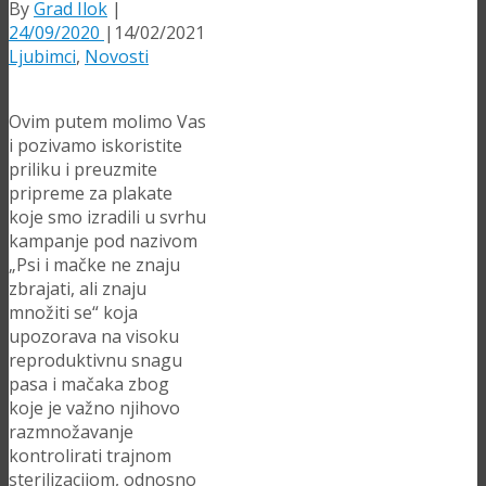
By
Grad Ilok
|
24/09/2020
|
14/02/2021
Ljubimci
,
Novosti
Ovim putem molimo Vas
i pozivamo iskoristite
priliku i preuzmite
pripreme za plakate
koje smo izradili u svrhu
kampanje pod nazivom
„Psi i mačke ne znaju
zbrajati, ali znaju
množiti se“ koja
upozorava na visoku
reproduktivnu snagu
pasa i mačaka zbog
koje je važno njihovo
razmnožavanje
kontrolirati trajnom
sterilizacijom, odnosno