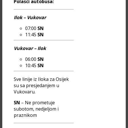
Polasci autobusa:
Ilok – Vukovar
07:00
SN
11:45
SN
Vukovar – Ilok
06:00
SN
10:45
SN
Sve linije iz Iloka za Osijek
su sa presjedanjem u
Vukovaru.
SN
– Ne prometuje
subotom, nedjeljom i
praznikom