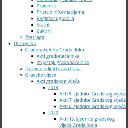
Pravilnici
Pristup informacijama
Registar ugovora
Statut
Zakoni
Pretraga
Ustrojstvo
Gradonačelnica Grada Iloka
Akti gradonačelnika
Izvještaji gradonačelnice
Upravni odjeli Grada Iloka
Gradsko vijeće
Akti gradskog vijeća
2019
Akti 8. sjednice Gradskog vijeća
Akti 7. sjednice Gradskog vijeća
Akti 6. sjednice Gradskog vijeća
2020
Akti 15. sjednice gradskog
vijeća Grada Iloka