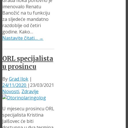
Grada Iloka ponovno je
imenovalo Renatu
Banožić na tu funkciju
za sljedeće mandatno
razdoblje od četiri
godine. Kako…
Nastavite čitati…
→
ORL specijalista
u prosincu
By
Grad Ilok
|
24/11/2020
|
23/03/2021
Novosti
,
Zdravlje
U mjesecu prosincu ORL
specijalista Kristina
Jalšovec će biti
dostupna u dva termina.