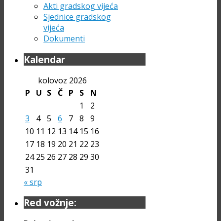
Akti gradskog vijeća
Sjednice gradskog
vijeća
Dokumenti
Kalendar
kolovoz 2026
P
U
S
Č
P
S
N
1
2
3
4
5
6
7
8
9
10
11
12
13
14
15
16
17
18
19
20
21
22
23
24
25
26
27
28
29
30
31
« srp
Red vožnje: