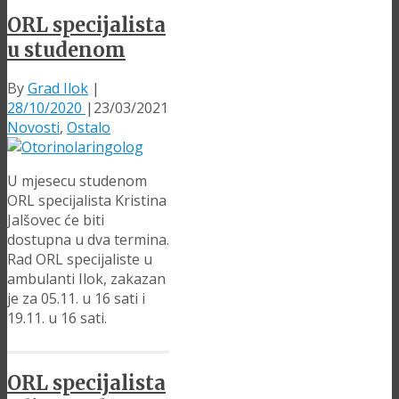
ORL specijalista
u studenom
By
Grad Ilok
|
28/10/2020
|
23/03/2021
Novosti
,
Ostalo
U mjesecu studenom
ORL specijalista Kristina
Jalšovec će biti
dostupna u dva termina.
Rad ORL specijaliste u
ambulanti Ilok, zakazan
je za 05.11. u 16 sati i
19.11. u 16 sati.
ORL specijalista