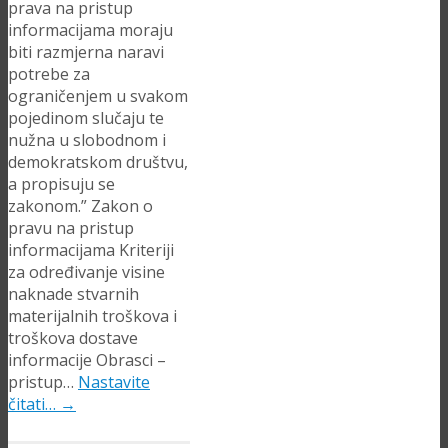
prava na pristup
informacijama moraju
biti razmjerna naravi
potrebe za
ograničenjem u svakom
pojedinom slučaju te
nužna u slobodnom i
demokratskom društvu,
a propisuju se
zakonom.” Zakon o
pravu na pristup
informacijama Kriteriji
za određivanje visine
naknade stvarnih
materijalnih troškova i
troškova dostave
informacije Obrasci –
pristup…
Nastavite
čitati…
→