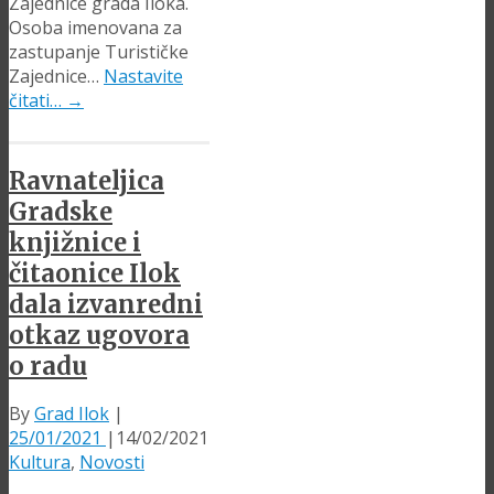
Zajednice grada Iloka.
Osoba imenovana za
zastupanje Turističke
Zajednice…
Nastavite
čitati…
→
Ravnateljica
Gradske
knjižnice i
čitaonice Ilok
dala izvanredni
otkaz ugovora
o radu
By
Grad Ilok
|
25/01/2021
|
14/02/2021
Kultura
,
Novosti