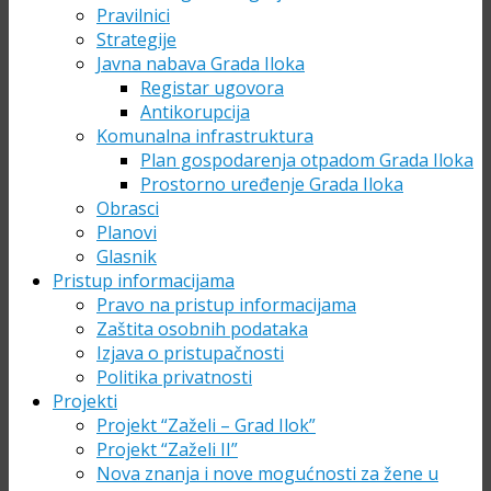
Pravilnici
Strategije
Javna nabava Grada Iloka
Registar ugovora
Antikorupcija
Komunalna infrastruktura
Plan gospodarenja otpadom Grada Iloka
Prostorno uređenje Grada Iloka
Obrasci
Planovi
Glasnik
Pristup informacijama
Pravo na pristup informacijama
Zaštita osobnih podataka
Izjava o pristupačnosti
Politika privatnosti
Projekti
Projekt “Zaželi – Grad Ilok”
Projekt “Zaželi II”
Nova znanja i nove mogućnosti za žene u