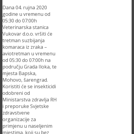
Dana 04. rujna 2020
godine u vremenu od
05:30 do 07:00h
Veterinarska stanica
Vukovar d.o.o. vršiti će
tretman suzbijanja
komaraca iz zraka –
aviotretman u vremenu
od 05:30 do 07:00h na
području Grada Iloka, te
mjesta Bapska,
Mohovo, šarengrad.
Koristiti će se insekticidi
odobreni od
Ministarstva zdravlja RH
i preporuke Svjetske
zdravstvene
organizacije za
primjenu u naseljenim
mjestima, koji su bez