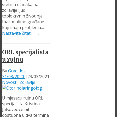
štetnih učinaka na
zdravlje ljudi i
toplokrvnih životinja.
Ipak molimo građane
koji imaju problema…
Nastavite čitati…
→
ORL specijalista
u rujnu
By
Grad Ilok
|
31/08/2020
|
23/03/2021
Novosti
,
Zdravlje
U mjesecu rujnu ORL
specijalista Kristina
Jalšovec će biti
dostupna u dva termina.