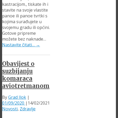
kastracijom., tiskate ih i
stavite na svoje vlastite
panoe ili panoe tvrtki s
kojima surađujete u
svojemu gradu ili općini.
Gotove pripreme
možete bez naknade…
Nastavite čitati…
→
Obavijest o
suzbijanju
komaraca
aviotretmanom
By
Grad Ilok
|
01/09/2020
|
14/02/2021
Novosti
,
Zdravlje