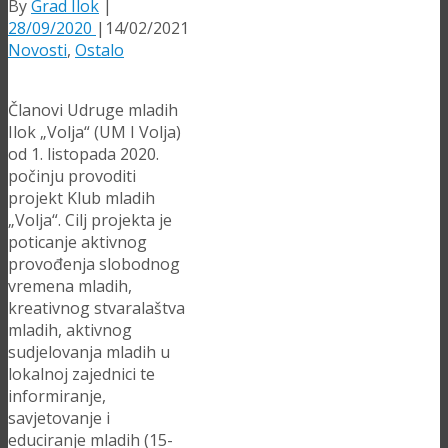
By
Grad Ilok
|
28/09/2020
|
14/02/2021
Novosti
,
Ostalo
Članovi Udruge mladih
Ilok „Volja“ (UM I Volja)
od 1. listopada 2020.
počinju provoditi
projekt Klub mladih
„Volja“. Cilj projekta je
poticanje aktivnog
provođenja slobodnog
vremena mladih,
kreativnog stvaralaštva
mladih, aktivnog
sudjelovanja mladih u
lokalnoj zajednici te
informiranje,
savjetovanje i
educiranje mladih (15-