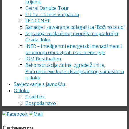
srijemu
Cetral Danube Tour
EU for citizens Varpalota
FED CCNET
Sanacije i zatvaranje odlagališta “Božino brdo”
Izgradnja reciklažnog dvorišta na području
Grada Iloka
INER – Inteligentni energetski menadžment i
promocija obnovljivih izvora energije
IQM Destination
Rekonstrukcija zidina, zgrade Žitnice,
Podrumareve kuće i Franjevačkog samostana
u Iloku
Savjetovanje s javnošću
O Iloku
Grad Ilok
Gospodarstvo
Category