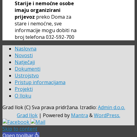
Starije i nemoćne osobe
imaju organizirani
prijevoz
preko Doma za
stare i nemoćne, sve
informacije mogu dobiti na
broj telefona 032-592-700
Naslovna
Novosti
Natječaji
Dokumenti
Ustrojstvo
Pristup informacijama
Projekti
O Iloku
Grad Ilok (C) Sva prava pridržana. Izradio:
Admin d.o.o.
Grad Ilok
| Powered by
Mantra
&
WordPress.
Skip to content
Open toolbar