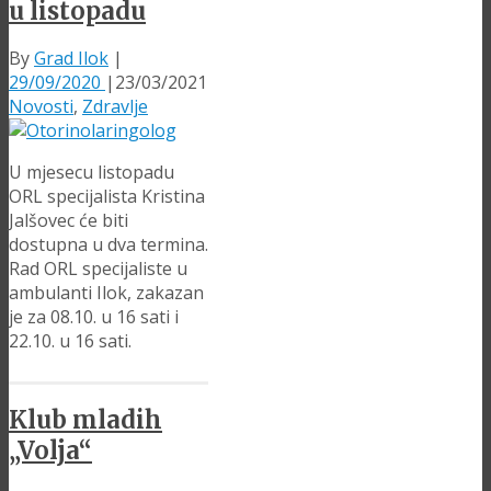
u listopadu
By
Grad Ilok
|
29/09/2020
|
23/03/2021
Novosti
,
Zdravlje
U mjesecu listopadu
ORL specijalista Kristina
Jalšovec će biti
dostupna u dva termina.
Rad ORL specijaliste u
ambulanti Ilok, zakazan
je za 08.10. u 16 sati i
22.10. u 16 sati.
Klub mladih
„Volja“