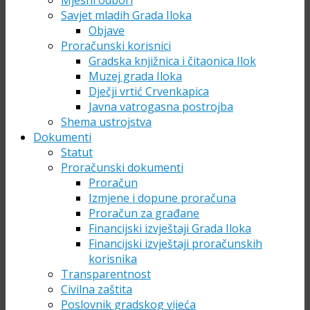
Mjesni odbori
Savjet mladih Grada Iloka
Objave
Proračunski korisnici
Gradska knjižnica i čitaonica Ilok
Muzej grada Iloka
Dječji vrtić Crvenkapica
Javna vatrogasna postrojba
Shema ustrojstva
Dokumenti
Statut
Proračunski dokumenti
Proračun
Izmjene i dopune proračuna
Proračun za građane
Financijski izvještaji Grada Iloka
Financijski izvještaji proračunskih
korisnika
Transparentnost
Civilna zaštita
Poslovnik gradskog vijeća