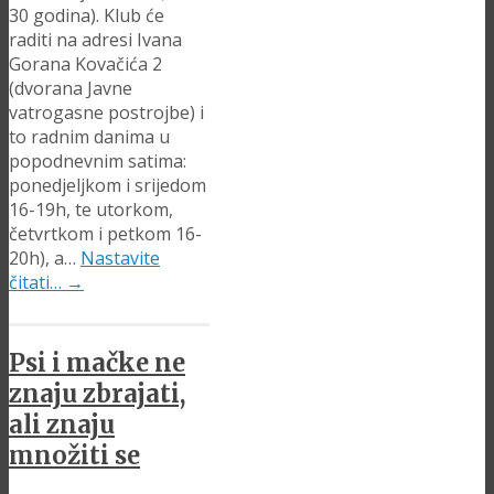
30 godina). Klub će
raditi na adresi Ivana
Gorana Kovačića 2
(dvorana Javne
vatrogasne postrojbe) i
to radnim danima u
popodnevnim satima:
ponedjeljkom i srijedom
16-19h, te utorkom,
četvrtkom i petkom 16-
20h), a…
Nastavite
čitati…
→
Psi i mačke ne
znaju zbrajati,
ali znaju
množiti se