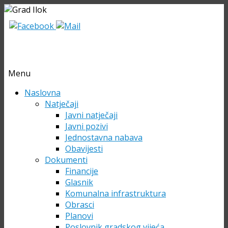
Menu
Skip
Naslovna
to
Natječaji
content
Javni natječaji
Javni pozivi
Jednostavna nabava
Obavijesti
Dokumenti
Financije
Glasnik
Komunalna infrastruktura
Obrasci
Planovi
Poslovnik gradskog vijeća