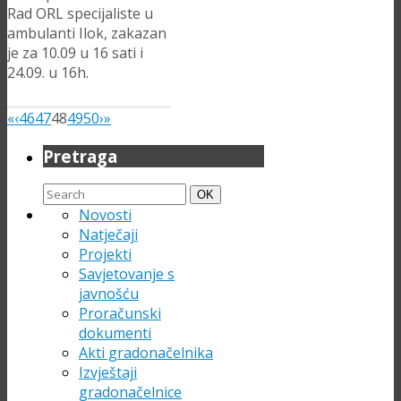
Rad ORL specijaliste u
ambulanti Ilok, zakazan
je za 10.09 u 16 sati i
24.09. u 16h.
«
‹
46
47
48
49
50
›
»
Pretraga
Search
Search
OK
for:
Novosti
Natječaji
Projekti
Savjetovanje s
javnošću
Proračunski
dokumenti
Akti gradonačelnika
Izvještaji
gradonačelnice