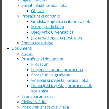
Mjesni odbori
Savjet mladih Grada Iloka
Objave
Proračunski korisnici
Gradska knjižnica i čitaonica Ilok
Muzej grada Iloka
Dječji vrtić Crvenkapica
Javna vatrogasna postrojba
Shema ustrojstva
Dokumenti
Statut
Proračunski dokumenti
Proračun
Izmjene i dopune proračuna
Proračun za građane
Financijski izvještaji Grada Iloka
Financijski izvještaji proračunskih
korisnika
Transparentnost
Civilna zaštita
Poslovnik gradskog vijeća