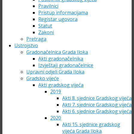
Pravilnici
Pristup informacijama
Registar ugovora
Statut
Zakoni
Pretraga
Ustrojstvo
Gradonačelnica Grada Iloka
Akti gradonačelnika
Izvještaji gradonačelnice
Upravni odjeli Grada Iloka
Gradsko vijeće
Akti gradskog vijeća
2019
Akti 8. sjednice Gradskog vijeća
Akti 7. sjednice Gradskog vijeća
Akti 6. sjednice Gradskog vijeća
2020
Akti 15. sjednice gradskog
vijeća Grada Iloka