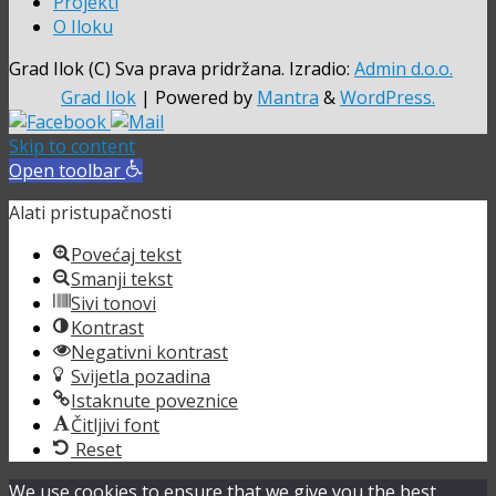
Projekti
O Iloku
Grad Ilok (C) Sva prava pridržana. Izradio:
Admin d.o.o.
Grad Ilok
| Powered by
Mantra
&
WordPress.
Skip to content
Open toolbar
Alati pristupačnosti
Povećaj tekst
Smanji tekst
Sivi tonovi
Kontrast
Negativni kontrast
Svijetla pozadina
Istaknute poveznice
Čitljivi font
Reset
We use cookies to ensure that we give you the best