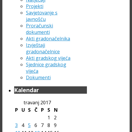
Projekti
Savjetovanje s
javnošću
Proračunski
dokumenti
Akti gradonačelnika
Izvještaji
gradonačelnice
Akti gradskog vijeća
Sjednice gradskog
vijeća
Dokumenti
Kalendar
travanj 2017
P
U
S
Č
P
S
N
1
2
3
4
5
6
7
8
9