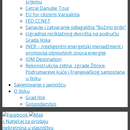
srijemu
Cetral Danube Tour
EU for citizens Varpalota
FED CCNET
Sanacije i zatvaranje odlagališta “Božino brdo”
Izgradnja reciklažnog dvorišta na području
Grada Iloka
INER – Inteligentni energetski menadžment i
promocija obnovljivih izvora energije
IQM Destination
Rekonstrukcija zidina, zgrade Žitnice,
Podrumareve kuće i Franjevačkog samostana
u Iloku
Savjetovanje s javnošću
O Iloku
Grad Ilok
Gospodarstvo
«
Natječaj za prodaju
nekretnina u vlasništvu