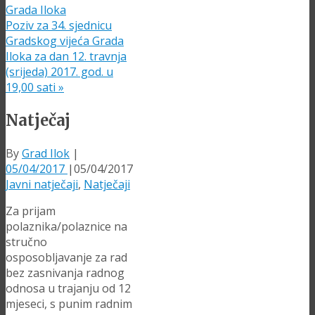
Grada Iloka
Poziv za 34. sjednicu
Gradskog vijeća Grada
Iloka za dan 12. travnja
(srijeda) 2017. god. u
19,00 sati
»
Natječaj
By
Grad Ilok
|
05/04/2017
|
05/04/2017
Javni natječaji
,
Natječaji
Za prijam
polaznika/polaznice na
stručno
osposobljavanje za rad
bez zasnivanja radnog
odnosa u trajanju od 12
mjeseci, s punim radnim