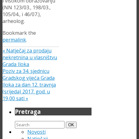
i visokom obrazovanju
(NN 123/03., 198/03.,
105/04., i 46/07.),
arheolog.
Bookmark the
permalink
.
«
Natječaj za prodaju
nekretnina u vlasništvu
Grada Iloka
Poziv za 34. sjednicu
Gradskog vijeća Grada
Iloka za dan 12. travnja
(srijeda) 2017. god. u
19,00 sati
»
Pretraga
Search
Search
OK
for:
Novosti
Natječaji