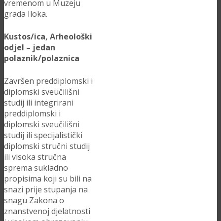
vremenom u Muzeju
grada Iloka.
Kustos/ica, Arheološki
odjel – jedan
polaznik/polaznica
Završen preddiplomski i
diplomski sveučilišni
studij ili integrirani
preddiplomski i
diplomski sveučilišni
studij ili specijalistički
diplomski stručni studij
ili visoka stručna
sprema sukladno
propisima koji su bili na
snazi prije stupanja na
snagu Zakona o
znanstvenoj djelatnosti