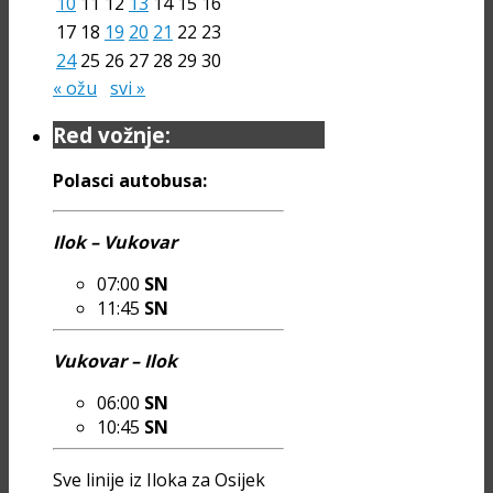
10
11
12
13
14
15
16
17
18
19
20
21
22
23
24
25
26
27
28
29
30
« ožu
svi »
Red vožnje:
Polasci autobusa:
Ilok – Vukovar
07:00
SN
11:45
SN
Vukovar – Ilok
06:00
SN
10:45
SN
Sve linije iz Iloka za Osijek