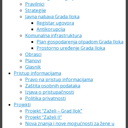
Pravilnici
Strategije
Javna nabava Grada Iloka
Registar ugovora
Antikorupcija
Komunalna infrastruktura
Plan gospodarenja otpadom Grada Iloka
Prostorno uređenje Grada Iloka
Obrasci
Planovi
Glasnik
Pristup informacijama
Pravo na pristup informacijama
Zaštita osobnih podataka
Izjava o pristupačnosti
Politika privatnosti
Projekti
Projekt “Zaželi – Grad Ilok”
Projekt “Zaželi II”
Nova znanja i nove mogućnosti za žene u