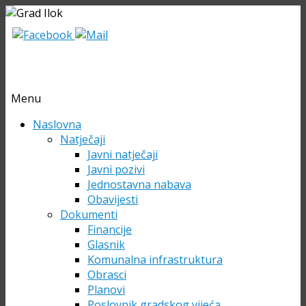
Menu
Skip
Naslovna
to
Natječaji
content
Javni natječaji
Javni pozivi
Jednostavna nabava
Obavijesti
Dokumenti
Financije
Glasnik
Komunalna infrastruktura
Obrasci
Planovi
Poslovnik gradskog vijeća