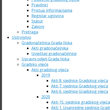
Pravilnici
Pristup informacijama
Registar ugovora
Statut
Zakoni
Pretraga
Ustrojstvo
Gradonačelnica Grada Iloka
Akti gradonačelnika
Izvještaji gradonačelnice
Upravni odjeli Grada Iloka
Gradsko vijeće
Akti gradskog vijeća
2019
Akti 8. sjednice Gradskog vijeća
Akti 7. sjednice Gradskog vijeća
Akti 6. sjednice Gradskog vijeća
2020
Akti 15. sjednice gradskog vijeć
Akti 1. Izvanredne sjednice Grad