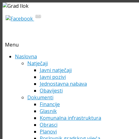
Menu
Skip
Naslovna
to
Natječaji
content
Javni natječaji
Javni pozivi
Jednostavna nabava
Obavijesti
Dokumenti
Financije
Glasnik
Komunalna infrastruktura
Obrasci
Planovi
Poslovnik gradskog vijeća