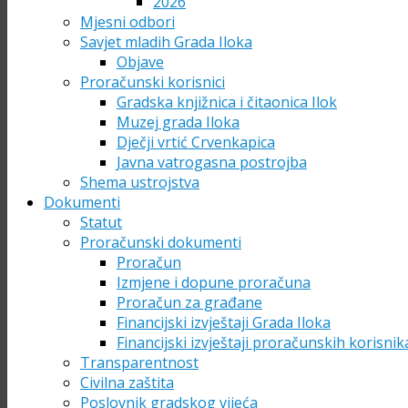
2026
Mjesni odbori
Savjet mladih Grada Iloka
Objave
Proračunski korisnici
Gradska knjižnica i čitaonica Ilok
Muzej grada Iloka
Dječji vrtić Crvenkapica
Javna vatrogasna postrojba
Shema ustrojstva
Dokumenti
Statut
Proračunski dokumenti
Proračun
Izmjene i dopune proračuna
Proračun za građane
Financijski izvještaji Grada Iloka
Financijski izvještaji proračunskih korisnik
Transparentnost
Civilna zaštita
Poslovnik gradskog vijeća