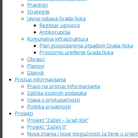
Pravilnici
Strategije
Javna nabava Grada Iloka
Registar ugovora
Antikorupcija
Komunalna infrastruktura
Plan gospodarenja otpadom Grada Iloka
Prostorno uređenje Grada Iloka
Obrasci
Planovi
Glasnik
Pristup informacijama
Pravo na pristup informacijama
Zaštita osobnih podataka
Izjava o pristupačnosti
Politika privatnosti
Projekti
Projekt “Zaželi – Grad Ilok”
Projekt “Zaželi II”
Nova znanja i nove mogućnosti za žene u srije