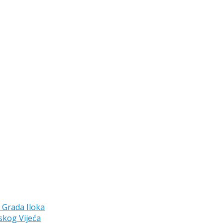
a Grada Iloka
skog Vijeća