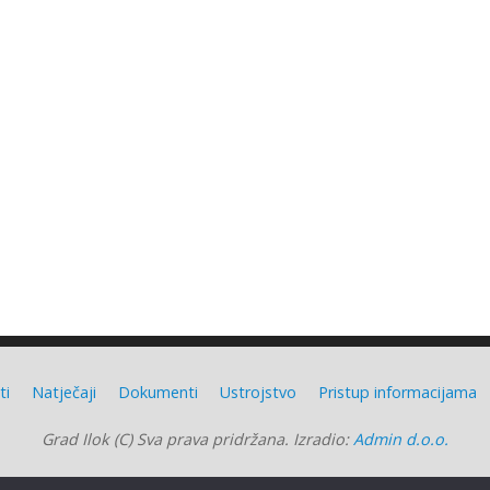
ti
Natječaji
Dokumenti
Ustrojstvo
Pristup informacijama
Grad Ilok (C) Sva prava pridržana. Izradio:
Admin d.o.o.
Grad Ilok
| Powered by
Mantra
&
WordPress.