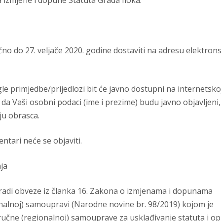
a izmjene i dopune Statuta Grada Iloka.
no do 27. veljače 2020. godine dostaviti na adresu elektron
gle primjedbe/prijedlozi bit će javno dostupni na internetsko
e da Vaši osobni podaci (ime i prezime) budu javno objavljeni,
ju obrasca.
entari neće se objaviti.
ja
 radi obveze iz članka 16. Zakona o izmjenama i dopunama
onalnoj) samoupravi (Narodne novine br. 98/2019) kojom je
ručne (regionalnoj) samouprave za usklađivanje statuta i op