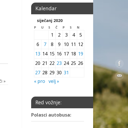
Kalendar
siječanj 2020
P
U
S
Č
P
S
N
1
2
3
4
5
6
7
8
9
10
11
12
13
14
15
16
17
18
19
20
21
22
23
24
25
26
27
28
29
30
31
« pro
velj »
či
»
Red vožnje:
Polasci autobusa: