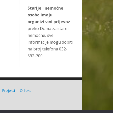
Starije i nemoćne
osobe imaju
organizirani prijevoz
preko Doma za stare i
nemoćne, sve
informacije mogu dobiti
na broj telefona 032-
592-700
Projekti
O Iloku