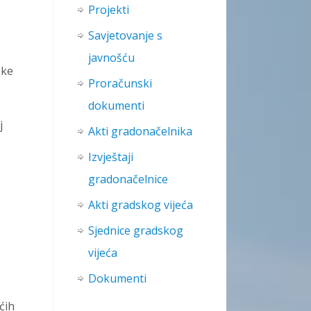
Projekti
Savjetovanje s
javnošću
ske
Proračunski
dokumenti
j
Akti gradonačelnika
Izvještaji
gradonačelnice
Akti gradskog vijeća
Sjednice gradskog
vijeća
Dokumenti
ćih