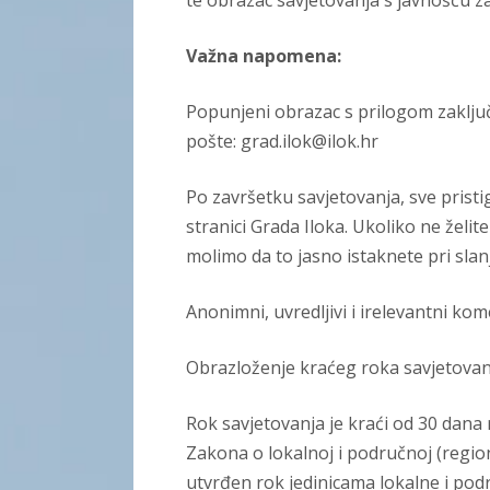
te obrazac savjetovanja s javnošću z
Važna napomena:
Popunjeni obrazac s prilogom zaključ
pošte: grad.ilok@ilok.hr
Po završetku savjetovanja, sve pristi
stranici Grada Iloka. Ukoliko ne želit
molimo da to jasno istaknete pri slan
Anonimni, uvredljivi i irelevantni kom
Obrazloženje kraćeg roka savjetovan
Rok savjetovanja je kraći od 30 dana
Zakona o lokalnoj i područnoj (regi
utvrđen rok jedinicama lokalne i pod