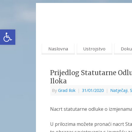
Open toolbar
Naslovna
Ustrojstvo
Doku
Prijedlog Statutarne Od
Iloka
By
Grad Ilok
|
31/01/2020
|
Natječaji
,
S
Nacrt statutarne odluke o izmjenama
U prilozima možete pronaći nacrt St