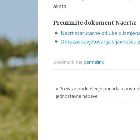
akata.
Preuzmite dokument Nacrta:
Nacrt statutarne odluke o izmjen
Obrazac savjetovanja s javnošću 
Bookmark the
permalink
.
«
Poziv za podnošenje ponuda u postup
jednostavne nabave