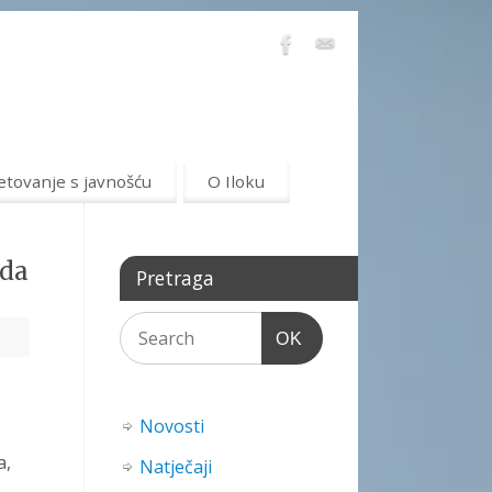
etovanje s javnošću
O Iloku
ada
Pretraga
OK
Novosti
a,
Natječaji