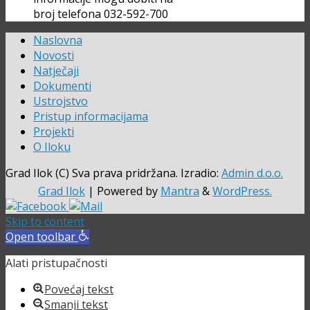
broj telefona 032-592-700
Naslovna
Novosti
Natječaji
Dokumenti
Ustrojstvo
Pristup informacijama
Projekti
O Iloku
Grad Ilok (C) Sva prava pridržana. Izradio:
Admin d.o.o.
Grad Ilok
| Powered by
Mantra
&
WordPress.
Skip to content
Open toolbar
Alati pristupačnosti
Povećaj tekst
Smanji tekst