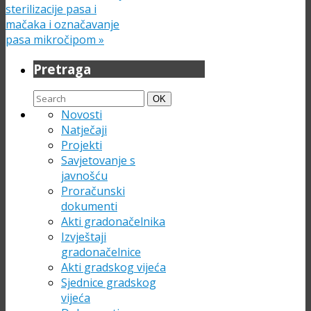
sterilizacije pasa i
mačaka i označavanje
pasa mikročipom
»
Pretraga
Search
Search
OK
for:
Novosti
Natječaji
Projekti
Savjetovanje s
javnošću
Proračunski
dokumenti
Akti gradonačelnika
Izvještaji
gradonačelnice
Akti gradskog vijeća
Sjednice gradskog
vijeća