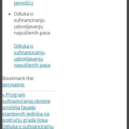
javnošću
Odluka o
sufinanciranju
udomljavanju
napuštenih pasa
Odluka o
sufinanciranju
udomljavanju
napuštenih pasa
Bookmark the
permalink
.
«
Program
sufinanciranja obnove
pročelja fasada
stambenih jedinica na
području grada Iloka
Odluka o sufinanciranju