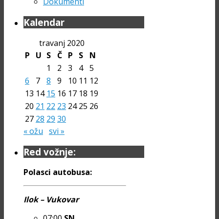
Dokumenti
Kalendar
travanj 2020
P
U
S
Č
P
S
N
1
2
3
4
5
6
7
8
9
10
11
12
13
14
15
16
17
18
19
20
21
22
23
24
25
26
27
28
29
30
« ožu
svi »
Red vožnje:
Polasci autobusa:
Ilok – Vukovar
07:00
SN