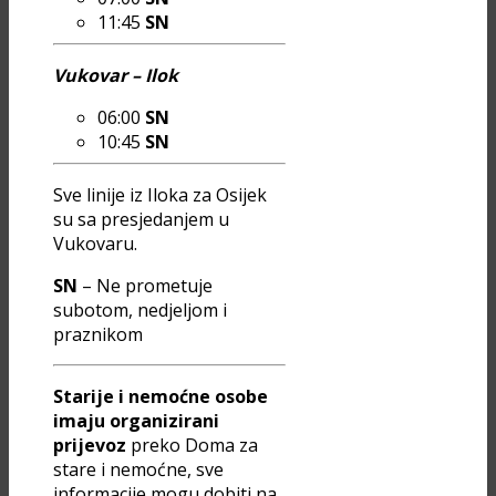
11:45
SN
Vukovar – Ilok
06:00
SN
10:45
SN
Sve linije iz Iloka za Osijek
su sa presjedanjem u
Vukovaru.
SN
– Ne prometuje
subotom, nedjeljom i
praznikom
Starije i nemoćne osobe
imaju organizirani
prijevoz
preko Doma za
stare i nemoćne, sve
informacije mogu dobiti na