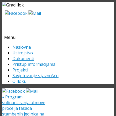
Menu
Skip
Naslovna
to
Ustrojstvo
content
Dokumenti
Pristup informacijama
Projekti
Savjetovanje s javnošću
O Iloku
«
Program
sufinanciranja obnove
pročelja fasada
stambenih jedinica na