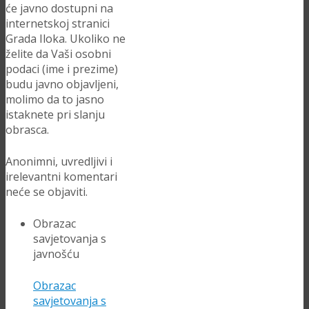
će javno dostupni na
internetskoj stranici
Grada Iloka. Ukoliko ne
želite da Vaši osobni
podaci (ime i prezime)
budu javno objavljeni,
molimo da to jasno
istaknete pri slanju
obrasca.
Anonimni, uvredljivi i
irelevantni komentari
neće se objaviti.
Obrazac
savjetovanja s
javnošću
Obrazac
savjetovanja s