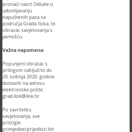
pronaći nacrt Odluke o
udomljavanju
napuštenih pasa sa
područja Grada Iloka, te
obrazac savjetovanja s
javnošću.
Važna napomena:
Popunjeni obrazac s
prilogom zaključno do
20. svibnja 2020. godine
dostaviti na adresu
elektronske pošte:
grad.ilok@ilok.hr
Po završetku
savjetovanja, sve
pristigle
primjedbe/prijedlozi bit