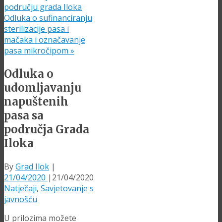
području grada Iloka
Odluka o sufinanciranju
sterilizacije pasa i
mačaka i označavanje
pasa mikročipom
»
Odluka o
udomljavanju
napuštenih
pasa sa
područja Grada
Iloka
By
Grad Ilok
|
21/04/2020
|
21/04/2020
Natječaji
,
Savjetovanje s
javnošću
U prilozima možete