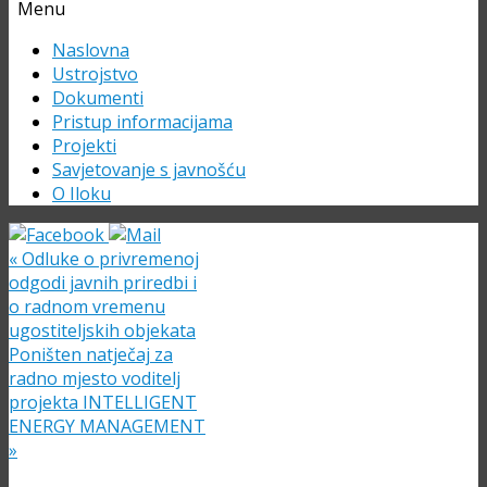
Menu
Skip
Naslovna
to
Ustrojstvo
content
Dokumenti
Pristup informacijama
Projekti
Savjetovanje s javnošću
O Iloku
«
Odluke o privremenoj
odgodi javnih priredbi i
o radnom vremenu
ugostiteljskih objekata
Poništen natječaj za
radno mjesto voditelj
projekta INTELLIGENT
ENERGY MANAGEMENT
»