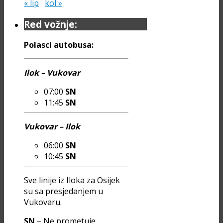
« lip
kol »
Red vožnje:
Polasci autobusa:
Ilok – Vukovar
07:00
SN
11:45
SN
Vukovar – Ilok
06:00
SN
10:45
SN
Sve linije iz Iloka za Osijek
su sa presjedanjem u
Vukovaru.
SN
– Ne prometuje