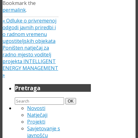
Bookmark the
permalink
.
«
Odluke o privremenoj
odgodi javnih priredbi i
o radnom vremenu
ugostiteljskih objekata
Poništen natječaj za
radno mjesto voditelj
projekta INTELLIGENT
ENERGY MANAGEMENT
»
Pretraga
Search
Search
OK
for:
Novosti
Natječaji
Projekti
Savjetovanje s
javnošću