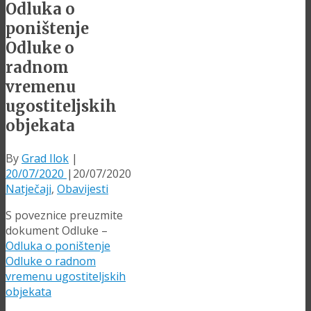
Odluka o
poništenje
Odluke o
radnom
vremenu
ugostiteljskih
objekata
By
Grad Ilok
|
20/07/2020
|
20/07/2020
Natječaji
,
Obavijesti
S poveznice preuzmite
dokument Odluke –
Odluka o poništenje
Odluke o radnom
vremenu ugostiteljskih
objekata