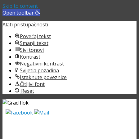
Skip to content
Open toolbar
Alati pristupačnosti
Povećaj tekst
Smanji tekst
Sivi tonovi
Kontrast
Negativni kontrast
Svijetla pozadina
Istaknute poveznice
Čitljivi font
Reset