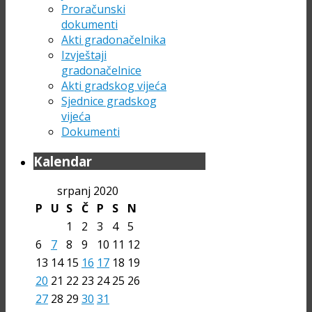
Proračunski
dokumenti
Akti gradonačelnika
Izvještaji
gradonačelnice
Akti gradskog vijeća
Sjednice gradskog
vijeća
Dokumenti
Kalendar
srpanj 2020
P
U
S
Č
P
S
N
1
2
3
4
5
6
7
8
9
10
11
12
13
14
15
16
17
18
19
20
21
22
23
24
25
26
27
28
29
30
31