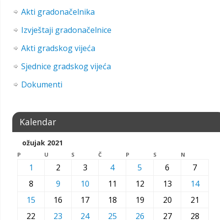
Akti gradonačelnika
Izvještaji gradonačelnice
Akti gradskog vijeća
Sjednice gradskog vijeća
Dokumenti
Kalendar
ožujak 2021
P
U
S
Č
P
S
N
1
2
3
4
5
6
7
8
9
10
11
12
13
14
15
16
17
18
19
20
21
22
23
24
25
26
27
28