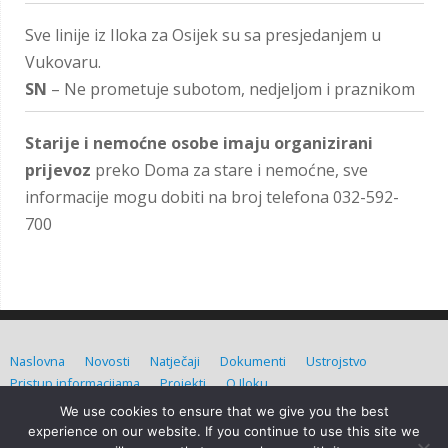
Sve linije iz Iloka za Osijek su sa presjedanjem u
Vukovaru.
SN
– Ne prometuje subotom, nedjeljom i praznikom
Starije i nemoćne osobe imaju organizirani
prijevoz
preko Doma za stare i nemoćne, sve
informacije mogu dobiti na broj telefona 032-592-
700
Naslovna
Novosti
Natječaji
Dokumenti
Ustrojstvo
Pristup informacijama
Projekti
O Iloku
We use cookies to ensure that we give you the best
Grad Ilok (C) Sva prava pridržana. Izradio:
Admin d.o.o.
experience on our website. If you continue to use this site we