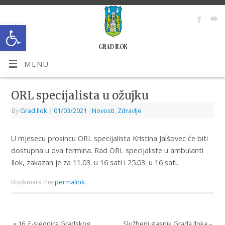
Open toolbar
MENU
ORL specijalista u ožujku
By
Grad Ilok
|
01/03/2021
|
Novosti
,
Zdravlje
U mjesecu prosincu ORL specijalista Kristina Jalšovec će biti
dostupna u dva termina. Rad ORL specijaliste u ambulanti
Ilok, zakazan je za 11.03. u 16 sati i 25.03. u 16 sati.
Bookmark the
permalink
.
«
16. E-sjednica Gradskog
Službeni glasnik Grada Iloka –