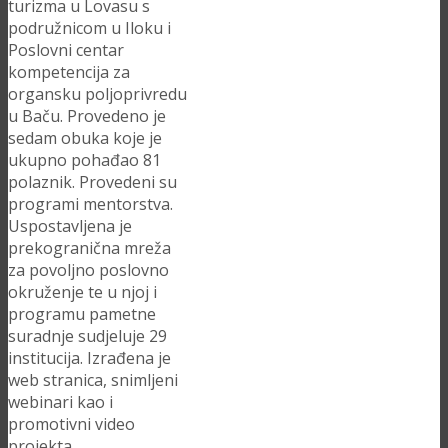
turizma u Lovasu s
podružnicom u Iloku i
Poslovni centar
kompetencija za
organsku poljoprivredu
u Baču. Provedeno je
sedam obuka koje je
ukupno pohađao 81
polaznik. Provedeni su
programi mentorstva.
Uspostavljena je
prekogranična mreža
za povoljno poslovno
okruženje te u njoj i
programu pametne
suradnje sudjeluje 29
institucija. Izrađena je
web stranica, snimljeni
webinari kao i
promotivni video
projekta.