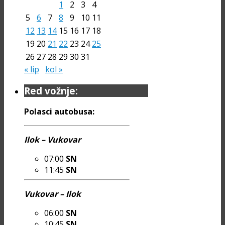
1
2
3
4
5
6
7
8
9
10
11
12
13
14
15
16
17
18
19
20
21
22
23
24
25
26
27
28
29
30
31
« lip
kol »
Red vožnje:
Polasci autobusa:
Ilok – Vukovar
07:00
SN
11:45
SN
Vukovar – Ilok
06:00
SN
10:45
SN