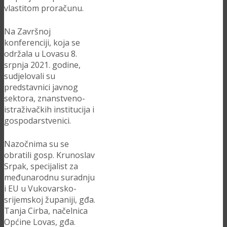
vlastitom proračunu.
Na Završnoj
konferenciji, koja se
održala u Lovasu 8.
srpnja 2021. godine,
sudjelovali su
predstavnici javnog
sektora, znanstveno-
istraživačkih institucija i
gospodarstvenici.
Nazočnima su se
obratili gosp. Krunoslav
Srpak, specijalist za
međunarodnu suradnju
i EU u Vukovarsko-
srijemskoj županiji, gđa.
Tanja Cirba, načelnica
Općine Lovas, gđa.