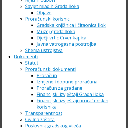
Mjesni odbori
Savjet mladih Grada Iloka
Objave
Proračunski korisnici
Gradska knjižnica i čitaonica Ilok
Muzej grada Iloka
Dječji vrtić Crvenkapica
Javna vatrogasna postrojba
Shema ustrojstva
Dokumenti
Statut
Proračunski dokumenti
Proračun
Izmjene i dopune proračuna
Proračun za građane
Financijski izvještaji Grada Iloka
Financijski izvještaji proračunskih
korisnika
Transparentnost
Civilna zaštita
Poslovnik gradskog vijeća