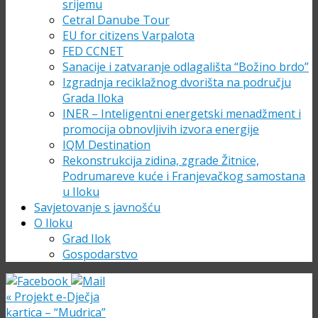
srijemu
Cetral Danube Tour
EU for citizens Varpalota
FED CCNET
Sanacije i zatvaranje odlagališta “Božino brdo”
Izgradnja reciklažnog dvorišta na području
Grada Iloka
INER – Inteligentni energetski menadžment i
promocija obnovljivih izvora energije
IQM Destination
Rekonstrukcija zidina, zgrade Žitnice,
Podrumareve kuće i Franjevačkog samostana
u Iloku
Savjetovanje s javnošću
O Iloku
Grad Ilok
Gospodarstvo
«
Projekt e-Dječja
kartica – “Mudrica”