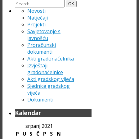
Search
Search
OK
for:
Novosti
Natječaji
Projekti
Savjetovanje s
javnošću
Proračunski
dokumenti
Akti gradonačelnika
Izvještaji
gradonačelnice
Akti gradskog vijeća
Sjednice gradskog
vijeća
Dokumenti
Kalendar
srpanj 2021
P
U
S
Č
P
S
N