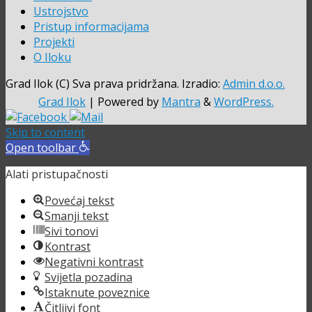
Ustrojstvo
Pristup informacijama
Projekti
O Iloku
Grad Ilok (C) Sva prava pridržana. Izradio:
Admin d.o.o.
Grad Ilok
| Powered by
Mantra
&
WordPress.
Skip to content
Open toolbar
Alati pristupačnosti
Povećaj tekst
Smanji tekst
Sivi tonovi
Kontrast
Negativni kontrast
Svijetla pozadina
Istaknute poveznice
Čitljivi font