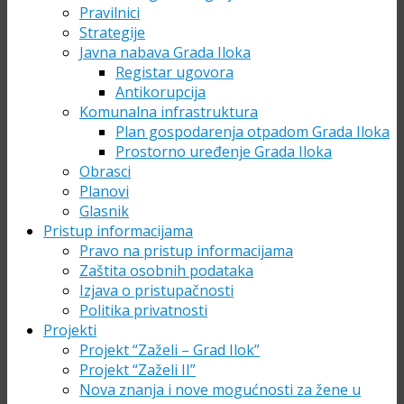
Pravilnici
Strategije
Javna nabava Grada Iloka
Registar ugovora
Antikorupcija
Komunalna infrastruktura
Plan gospodarenja otpadom Grada Iloka
Prostorno uređenje Grada Iloka
Obrasci
Planovi
Glasnik
Pristup informacijama
Pravo na pristup informacijama
Zaštita osobnih podataka
Izjava o pristupačnosti
Politika privatnosti
Projekti
Projekt “Zaželi – Grad Ilok”
Projekt “Zaželi II”
Nova znanja i nove mogućnosti za žene u