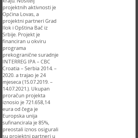
kraju. Nositelj
projektnih aktivnosti je
Općina Lovas, a
projektni partneri Grad
Ilok i Opština Bač iz
Srbije. Projekt je
financiran u okviru
programa
prekogranične suradnje
INTERREG IPA – CBC
Croatia – Serbia 2014. –
2020. a trajao je 24
mjeseca (15.07.2019. –
14.07.2021.). Ukupan
proračun projekta
iznosio je 721.658,14
eura od čega je
Europska unija
sufinancirala je 85%,
preostali iznos osigurali
su projektni partneri u