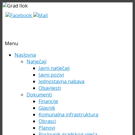
Menu
Skip
Naslovna
to
Natječaji
content
Javni natječaji
Javni pozivi
Jednostavna nabava
Obavijesti
Dokumenti
Financije
Glasnik
Komunalna infrastruktura
Obrasci
Planovi
Poslovnik gradskog vijeća