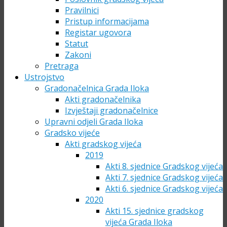
Pravilnici
Pristup informacijama
Registar ugovora
Statut
Zakoni
Pretraga
Ustrojstvo
Gradonačelnica Grada Iloka
Akti gradonačelnika
Izvještaji gradonačelnice
Upravni odjeli Grada Iloka
Gradsko vijeće
Akti gradskog vijeća
2019
Akti 8. sjednice Gradskog vijeća
Akti 7. sjednice Gradskog vijeća
Akti 6. sjednice Gradskog vijeća
2020
Akti 15. sjednice gradskog
vijeća Grada Iloka