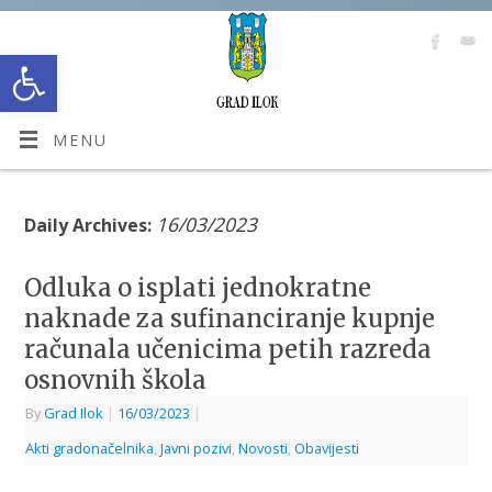
Open toolbar
MENU
16/03/2023
Daily Archives:
Odluka o isplati jednokratne
naknade za sufinanciranje kupnje
računala učenicima petih razreda
osnovnih škola
By
Grad Ilok
|
16/03/2023
|
Akti gradonačelnika
,
Javni pozivi
,
Novosti
,
Obavijesti