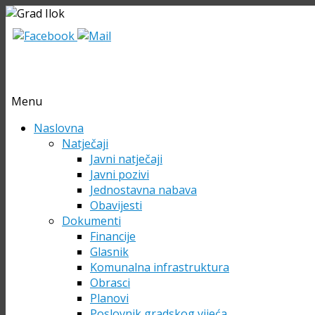
Menu
Skip
Naslovna
to
Natječaji
content
Javni natječaji
Javni pozivi
Jednostavna nabava
Obavijesti
Dokumenti
Financije
Glasnik
Komunalna infrastruktura
Obrasci
Planovi
Poslovnik gradskog vijeća