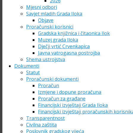
2026
Mjesni odbori
Savjet mladih Grada Iloka
Objave
Proračunski korisnici
Gradska knjižnica i čitaonica Ilok
Muzej grada Iloka
Dječji vrtić Crvenkapica
Javna vatrogasna postrojba
Shema ustrojstva
Dokumenti
Statut
Proračunski dokumenti
Proračun
Izmjene i dopune proračuna
Proračun za građane
Financijski izvještaji Grada Iloka
Financijski izvještaji proračunskih korisnik
Transparentnost
Civilna zaštita
Poslovnik gradskog vijeća