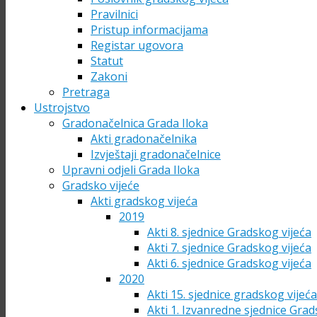
Pravilnici
Pristup informacijama
Registar ugovora
Statut
Zakoni
Pretraga
Ustrojstvo
Gradonačelnica Grada Iloka
Akti gradonačelnika
Izvještaji gradonačelnice
Upravni odjeli Grada Iloka
Gradsko vijeće
Akti gradskog vijeća
2019
Akti 8. sjednice Gradskog vijeća
Akti 7. sjednice Gradskog vijeća
Akti 6. sjednice Gradskog vijeća
2020
Akti 15. sjednice gradskog vijeć
Akti 1. Izvanredne sjednice Grad