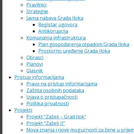
Pravilnici
Strategije
Javna nabava Grada Iloka
Registar ugovora
Antikorupcija
Komunalna infrastruktura
Plan gospodarenja otpadom Grada Iloka
Prostorno uređenje Grada Iloka
Obrasci
Planovi
Glasnik
Pristup informacijama
Pravo na pristup informacijama
Zaštita osobnih podataka
Izjava o pristupačnosti
Politika privatnosti
Projekti
Projekt “Zaželi – Grad Ilok”
Projekt “Zaželi II”
Nova znanja i nove mogućnosti za žene u srije