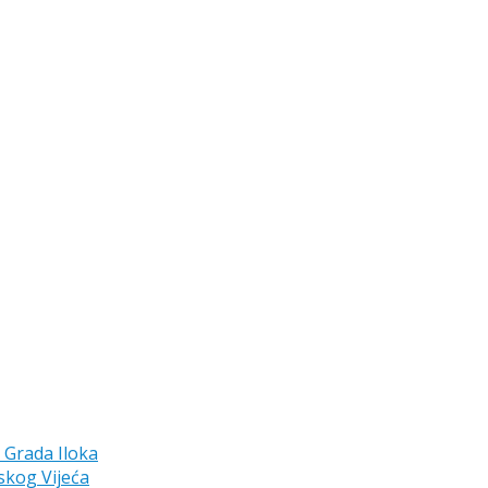
a Grada Iloka
skog Vijeća