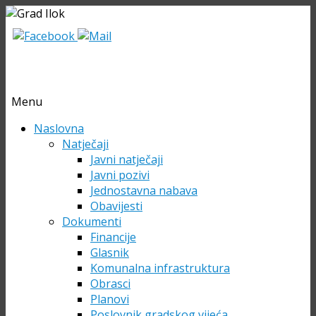
Menu
Skip
Naslovna
to
Natječaji
content
Javni natječaji
Javni pozivi
Jednostavna nabava
Obavijesti
Dokumenti
Financije
Glasnik
Komunalna infrastruktura
Obrasci
Planovi
Poslovnik gradskog vijeća