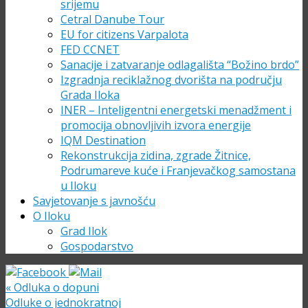
srijemu
Cetral Danube Tour
EU for citizens Varpalota
FED CCNET
Sanacije i zatvaranje odlagališta “Božino brdo”
Izgradnja reciklažnog dvorišta na području
Grada Iloka
INER – Inteligentni energetski menadžment i
promocija obnovljivih izvora energije
IQM Destination
Rekonstrukcija zidina, zgrade Žitnice,
Podrumareve kuće i Franjevačkog samostana
u Iloku
Savjetovanje s javnošću
O Iloku
Grad Ilok
Gospodarstvo
«
Odluka o dopuni
Odluke o jednokratnoj