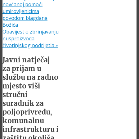
novčanoj pomoći
umirovljenicima
povodom blagdana
Božića
Obavijest o zbrinjavanju
nusproizvoda
životinjskog podrijetla
»
Javni natječaj
za prijam u
službu na radno
mjesto viši
stručni
suradnik za
poljoprivredu,
komunalnu
infrastrukturu i
zaštitu okoliša