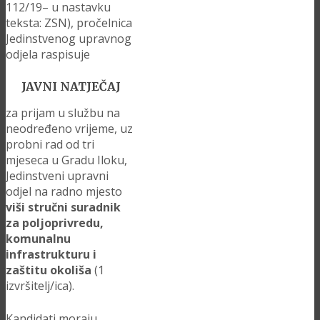
112/19– u nastavku
teksta: ZSN), pročelnica
Jedinstvenog upravnog
odjela raspisuje
JAVNI NATJEČAJ
za prijam u službu na
neodređeno vrijeme, uz
probni rad od tri
mjeseca u Gradu Iloku,
Jedinstveni upravni
odjel na radno mjesto
viši stručni suradnik
za poljoprivredu,
komunalnu
infrastrukturu i
zaštitu okoliša
(1
izvršitelj/ica).
Kandidati moraju