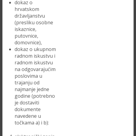
dokaz o
hrvatskom
državljanstvu
(presliku osobne
iskaznice,
putovnice,
domovnice),
dokaz o ukupnom
radnom iskustvu i
radnom iskustvu
na odgovarajućim
poslovima u
trajanju od
najmanje jedne
godine (potrebno
je dostaviti
dokumente
navedene u
točkama a) i b):