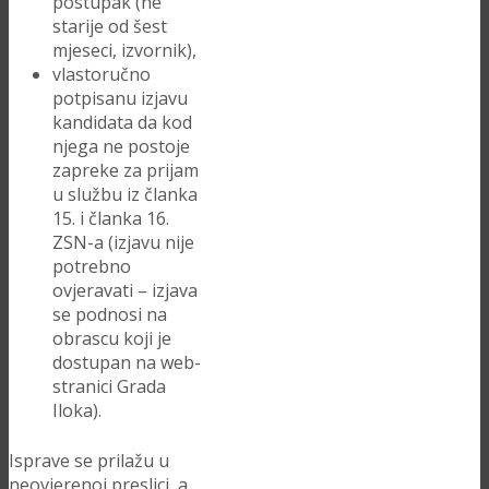
postupak (ne
starije od šest
mjeseci, izvornik),
vlastoručno
potpisanu izjavu
kandidata da kod
njega ne postoje
zapreke za prijam
u službu iz članka
15. i članka 16.
ZSN-a (izjavu nije
potrebno
ovjeravati – izjava
se podnosi na
obrascu koji je
dostupan na web-
stranici Grada
Iloka).
Isprave se prilažu u
neovjerenoj preslici, a