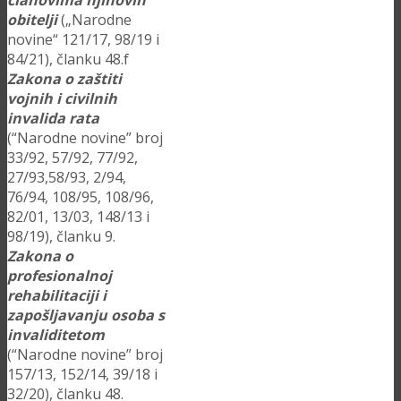
članovima njihovih
obitelji
(„Narodne
novine“ 121/17, 98/19 i
84/21), članku 48.f
Zakona o zaštiti
vojnih i civilnih
invalida rata
(“Narodne novine” broj
33/92, 57/92, 77/92,
27/93,58/93, 2/94,
76/94, 108/95, 108/96,
82/01, 13/03, 148/13 i
98/19), članku 9.
Zakona o
profesionalnoj
rehabilitaciji i
zapošljavanju osoba s
invaliditetom
(“Narodne novine” broj
157/13, 152/14, 39/18 i
32/20), članku 48.