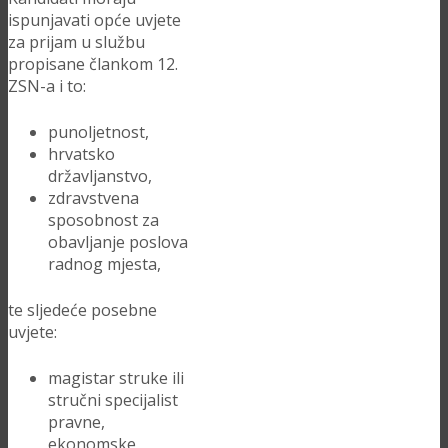
ispunjavati opće uvjete
za prijam u službu
propisane člankom 12.
ZSN-a i to:
punoljetnost,
hrvatsko
državljanstvo,
zdravstvena
sposobnost za
obavljanje poslova
radnog mjesta,
te sljedeće posebne
uvjete:
magistar struke ili
stručni specijalist
pravne,
ekonomske,