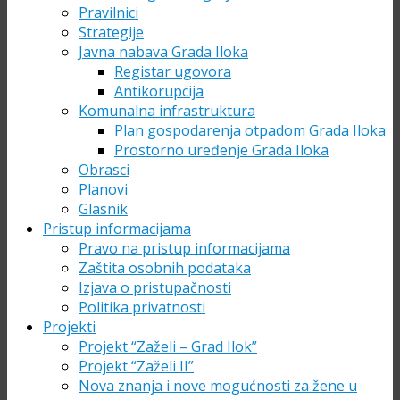
Pravilnici
Strategije
Javna nabava Grada Iloka
Registar ugovora
Antikorupcija
Komunalna infrastruktura
Plan gospodarenja otpadom Grada Iloka
Prostorno uređenje Grada Iloka
Obrasci
Planovi
Glasnik
Pristup informacijama
Pravo na pristup informacijama
Zaštita osobnih podataka
Izjava o pristupačnosti
Politika privatnosti
Projekti
Projekt “Zaželi – Grad Ilok”
Projekt “Zaželi II”
Nova znanja i nove mogućnosti za žene u