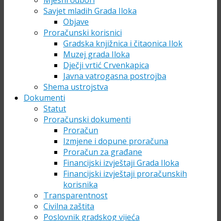
Mjesni odbori
Savjet mladih Grada Iloka
Objave
Proračunski korisnici
Gradska knjižnica i čitaonica Ilok
Muzej grada Iloka
Dječji vrtić Crvenkapica
Javna vatrogasna postrojba
Shema ustrojstva
Dokumenti
Statut
Proračunski dokumenti
Proračun
Izmjene i dopune proračuna
Proračun za građane
Financijski izvještaji Grada Iloka
Financijski izvještaji proračunskih
korisnika
Transparentnost
Civilna zaštita
Poslovnik gradskog vijeća