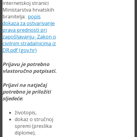
internetskoj stranici
Ministarstva hrvatskih
branitelja:
popis
dokaza za ostvarivanje
prava prednosti pri
zapošljavanju- Zakon o
civilnim stradalnicima iz
DR.pdf (gov.hr)
Prijavu je potrebno
vlastoručno potpisati.
Prijavi na natječaj
potrebno je priložiti
sljedeće
:
životopis,
dokaz o stručnoj
spremi (preslika
diplome),