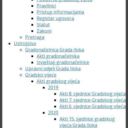
Pravilnici
Pristup informacijama
Registar ugovora
Statut
Zakoni
Pretraga
Ustrojstvo
Gradonačelnica Grada Iloka
Akti gradonačelnika
Izvještaji gradonačelnice
Upravni odjeli Grada Iloka
Gradsko vijeće
Akti gradskog vijeća
2019
Akti 8. sjednice Gradskog vijeća
Akti 7. sjednice Gradskog vijeća
Akti 6. sjednice Gradskog vijeća
2020
Akti 15. sjednice gradskog
vijeća Grada Iloka