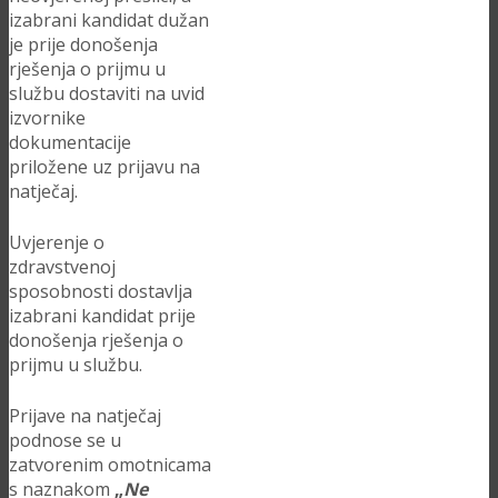
izabrani kandidat dužan
je prije donošenja
rješenja o prijmu u
službu dostaviti na uvid
izvornike
dokumentacije
priložene uz prijavu na
natječaj.
Uvjerenje o
zdravstvenoj
sposobnosti dostavlja
izabrani kandidat prije
donošenja rješenja o
prijmu u službu.
Prijave na natječaj
podnose se u
zatvorenim omotnicama
s naznakom
„
Ne