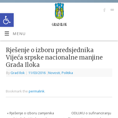
Open toolbar
MENU
Rješenje o izboru predsjednika
Vijeća srpske nacionalne manjine
Grada Iloka
By
Grad Ilok
|
11/03/2016
|
Novosti
,
Politika
Bookmark the
permalink
.
«
Rješenje o izboru zamjenika
ODLUKU o sufinanciranju