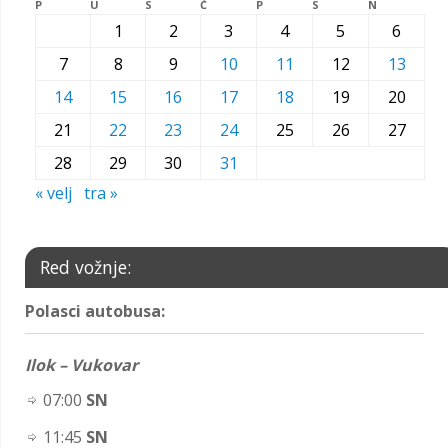
P
U
S
Č
P
S
N
1
2
3
4
5
6
7
8
9
10
11
12
13
14
15
16
17
18
19
20
21
22
23
24
25
26
27
28
29
30
31
« velj
tra »
Red vožnje:
Polasci autobusa:
Ilok – Vukovar
07:00
SN
11:45
SN