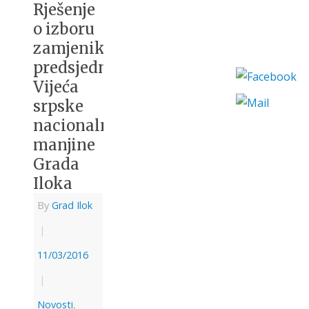
Rješenje
o izboru
zamjenika
predsjednika
Vijeća
srpske
nacionalne
manjine
Grada
Iloka
By
Grad Ilok
|
11/03/2016
|
Novosti
,