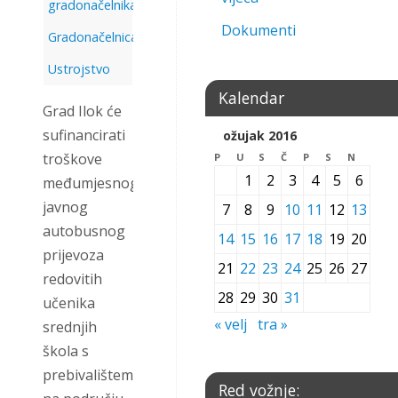
gradonačelnika
,
Dokumenti
Gradonačelnica
,
Ustrojstvo
Kalendar
Grad Ilok će
sufinancirati
ožujak 2016
troškove
P
U
S
Č
P
S
N
1
2
3
4
5
6
međumjesnog
javnog
7
8
9
10
11
12
13
autobusnog
14
15
16
17
18
19
20
prijevoza
21
22
23
24
25
26
27
redovitih
28
29
30
31
učenika
« velj
tra »
srednjih
škola s
prebivalištem
Red vožnje: