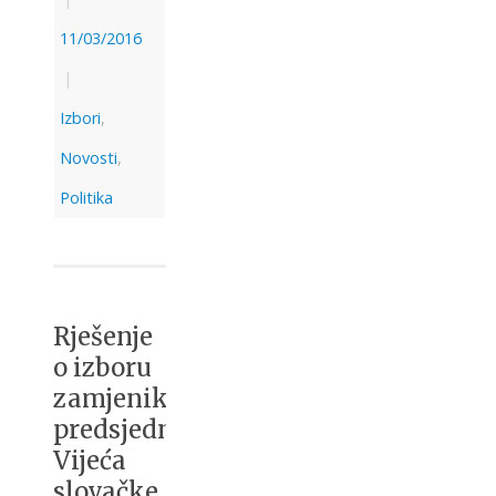
11/03/2016
|
Izbori
,
Novosti
,
Politika
Rješenje
o izboru
zamjenika
predsjednika
Vijeća
slovačke