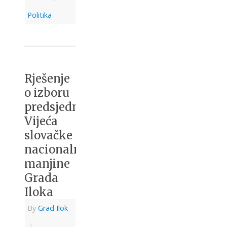
Politika
Rješenje
o izboru
predsjednika
Vijeća
slovačke
nacionalne
manjine
Grada
Iloka
By
Grad Ilok
|