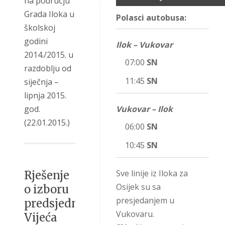
na području
Grada Iloka u
Polasci autobusa:
školskoj
godini
Ilok – Vukovar
2014./2015. u
07:00
SN
razdoblju od
11:45
SN
siječnja –
lipnja 2015.
god.
Vukovar – Ilok
(22.01.2015.)
06:00
SN
10:45
SN
Sve linije iz Iloka za
Rješenje
Osijek su sa
o izboru
presjedanjem u
predsjednika
Vukovaru.
Vijeća