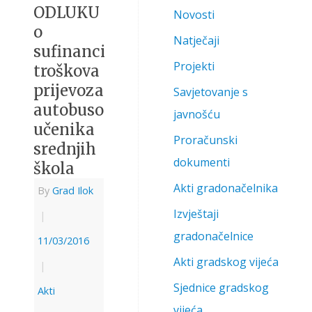
ODLUKU
Novosti
o
Natječaji
sufinanciranju
Projekti
troškova
prijevoza
Savjetovanje s
autobusom
javnošću
učenika
Proračunski
srednjih
dokumenti
škola
Akti gradonačelnika
By
Grad Ilok
Izvještaji
|
gradonačelnice
11/03/2016
Akti gradskog vijeća
|
Sjednice gradskog
Akti
vijeća