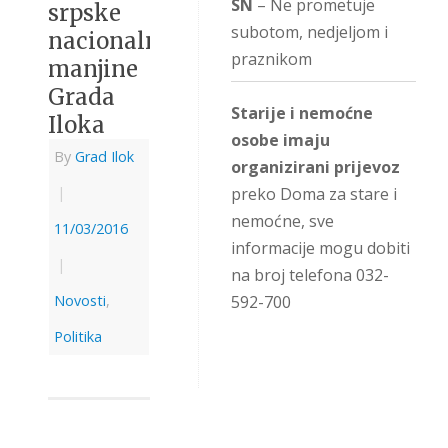
SN
– Ne prometuje
srpske
subotom, nedjeljom i
nacionalne
praznikom
manjine
Grada
Starije i nemoćne
Iloka
osobe imaju
By
Grad Ilok
organizirani prijevoz
|
preko Doma za stare i
nemoćne, sve
11/03/2016
informacije mogu dobiti
|
na broj telefona 032-
Novosti
,
592-700
Politika