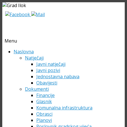
Menu
Skip
Naslovna
to
Natječaji
content
Javni natječaji
Javni pozivi
Jednostavna nabava
Obavijesti
Dokumenti
Financije
Glasnik
Komunalna infrastruktura
Obrasci
Planovi
Poslovnik gradskog vijeća