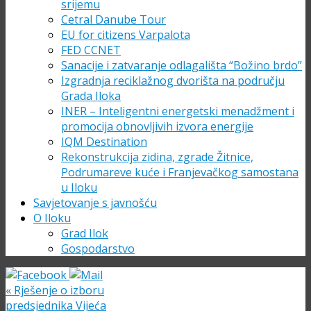
srijemu
Cetral Danube Tour
EU for citizens Varpalota
FED CCNET
Sanacije i zatvaranje odlagališta “Božino brdo”
Izgradnja reciklažnog dvorišta na području
Grada Iloka
INER – Inteligentni energetski menadžment i
promocija obnovljivih izvora energije
IQM Destination
Rekonstrukcija zidina, zgrade Žitnice,
Podrumareve kuće i Franjevačkog samostana
u Iloku
Savjetovanje s javnošću
O Iloku
Grad Ilok
Gospodarstvo
«
Rješenje o izboru
predsjednika Vijeća