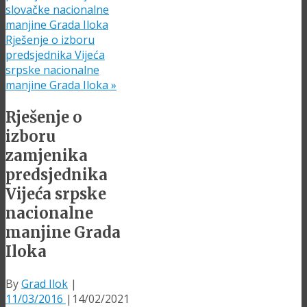
slovačke nacionalne
manjine Grada Iloka
Rješenje o izboru
predsjednika Vijeća
srpske nacionalne
manjine Grada Iloka
»
Rješenje o
izboru
zamjenika
predsjednika
Vijeća srpske
nacionalne
manjine Grada
Iloka
By
Grad Ilok
|
11/03/2016
|
14/02/2021