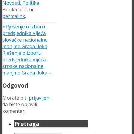
Novosti
,
Politika
Bookmark the
permalink
.
«
Rješenje o izboru
predsjednika Vijeća
slovačke nacionalne
manjine Grada Iloka
Rješenje o izboru
predsjednika Vijeća
srpske nacionalne
manjine Grada Iloka
»
Odgovori
Morate biti
prijavljeni
da biste objavili
komentar.
Pretraga