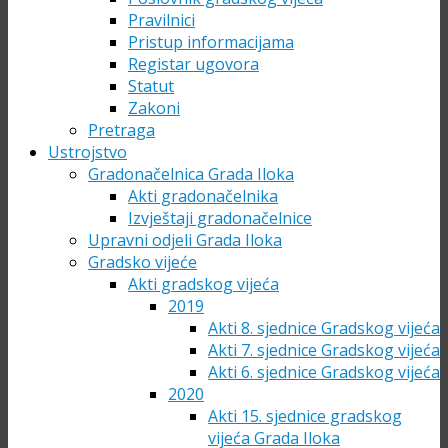
Pravilnici
Pristup informacijama
Registar ugovora
Statut
Zakoni
Pretraga
Ustrojstvo
Gradonačelnica Grada Iloka
Akti gradonačelnika
Izvještaji gradonačelnice
Upravni odjeli Grada Iloka
Gradsko vijeće
Akti gradskog vijeća
2019
Akti 8. sjednice Gradskog vijeća
Akti 7. sjednice Gradskog vijeća
Akti 6. sjednice Gradskog vijeća
2020
Akti 15. sjednice gradskog
vijeća Grada Iloka