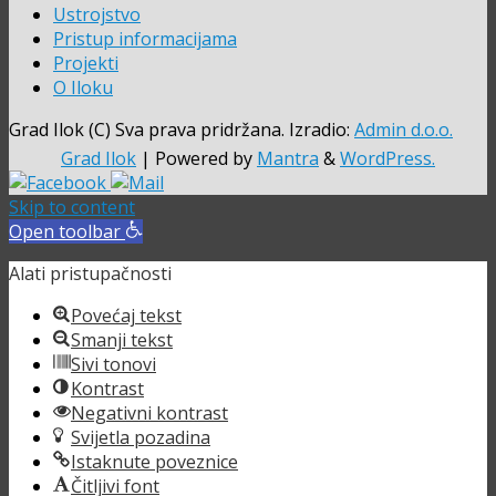
Ustrojstvo
Pristup informacijama
Projekti
O Iloku
Grad Ilok (C) Sva prava pridržana. Izradio:
Admin d.o.o.
Grad Ilok
| Powered by
Mantra
&
WordPress.
Skip to content
Open toolbar
Alati pristupačnosti
Povećaj tekst
Smanji tekst
Sivi tonovi
Kontrast
Negativni kontrast
Svijetla pozadina
Istaknute poveznice
Čitljivi font