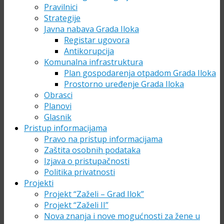
Pravilnici
Strategije
Javna nabava Grada Iloka
Registar ugovora
Antikorupcija
Komunalna infrastruktura
Plan gospodarenja otpadom Grada Iloka
Prostorno uređenje Grada Iloka
Obrasci
Planovi
Glasnik
Pristup informacijama
Pravo na pristup informacijama
Zaštita osobnih podataka
Izjava o pristupačnosti
Politika privatnosti
Projekti
Projekt “Zaželi – Grad Ilok”
Projekt “Zaželi II”
Nova znanja i nove mogućnosti za žene u