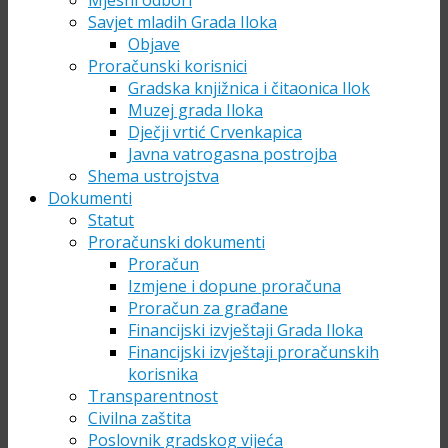
Mjesni odbori
Savjet mladih Grada Iloka
Objave
Proračunski korisnici
Gradska knjižnica i čitaonica Ilok
Muzej grada Iloka
Dječji vrtić Crvenkapica
Javna vatrogasna postrojba
Shema ustrojstva
Dokumenti
Statut
Proračunski dokumenti
Proračun
Izmjene i dopune proračuna
Proračun za građane
Financijski izvještaji Grada Iloka
Financijski izvještaji proračunskih
korisnika
Transparentnost
Civilna zaštita
Poslovnik gradskog vijeća