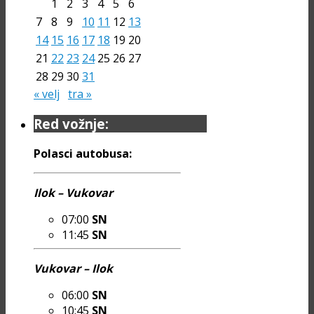
1
2
3
4
5
6
7
8
9
10
11
12
13
14
15
16
17
18
19
20
21
22
23
24
25
26
27
28
29
30
31
« velj
tra »
Red vožnje:
Polasci autobusa:
Ilok – Vukovar
07:00
SN
11:45
SN
Vukovar – Ilok
06:00
SN
10:45
SN