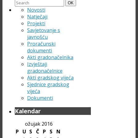
Search
Search
OK
for:
Novosti
Natječaji
Projekti
Savjetovanje s
javnošću
Proračunski
dokumenti
Akti gradonačelnika
Izvještaji
gradonačelnice
Akti gradskog vijeća
Sjednice gradskog
vijeća
Dokumenti
Kalendar
ožujak 2016
P
U
S
Č
P
S
N