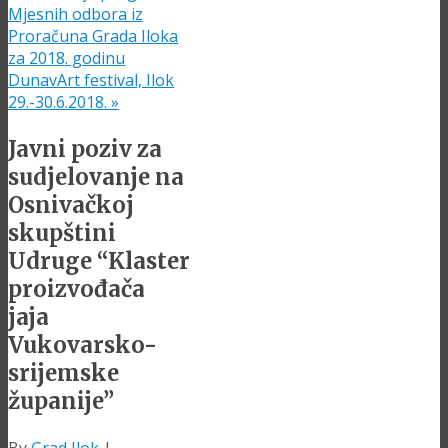
Mjesnih odbora iz
Proračuna Grada Iloka
za 2018. godinu
DunavArt festival, Ilok
29.-30.6.2018.
»
Javni poziv za
sudjelovanje na
Osnivačkoj
skupštini
Udruge “Klaster
proizvođača
jaja
Vukovarsko-
srijemske
županije”