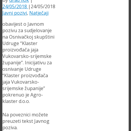
By
Grad Ilok
|
24/05/2018
|
24/05/2018
Javni pozivi
,
Natječaji
obavijest o Javnom
pozivu za sudjelovanje
na Osnivačkoj skupštini
Udruge “Klaster
proizvođača jaja
Vukovarsko-srijemske
županije”. Inicijativu za
osnivanje Udruge
“Klaster proizvođača
jaja Vukovarsko-
srijemske županije”
pokrenuo je Agro-
klaster d.o.o.
Na poveznici možete
preuzeti tekst Javnog
poziva.