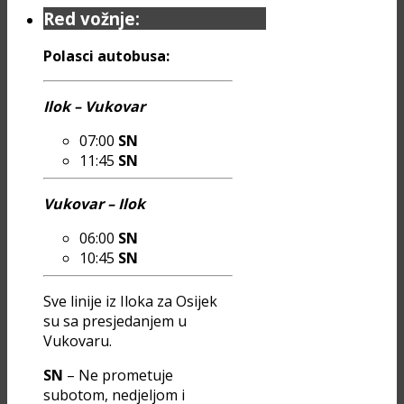
Red vožnje:
Polasci autobusa:
Ilok – Vukovar
07:00
SN
11:45
SN
Vukovar – Ilok
06:00
SN
10:45
SN
Sve linije iz Iloka za Osijek
su sa presjedanjem u
Vukovaru.
SN
– Ne prometuje
subotom, nedjeljom i