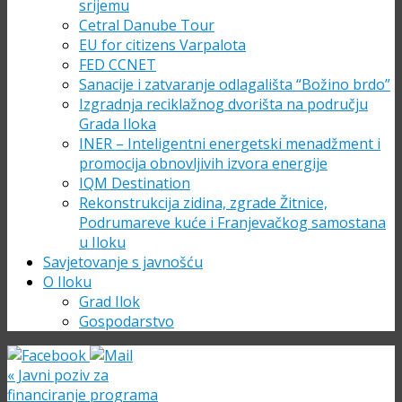
srijemu
Cetral Danube Tour
EU for citizens Varpalota
FED CCNET
Sanacije i zatvaranje odlagališta “Božino brdo”
Izgradnja reciklažnog dvorišta na području
Grada Iloka
INER – Inteligentni energetski menadžment i
promocija obnovljivih izvora energije
IQM Destination
Rekonstrukcija zidina, zgrade Žitnice,
Podrumareve kuće i Franjevačkog samostana
u Iloku
Savjetovanje s javnošću
O Iloku
Grad Ilok
Gospodarstvo
«
Javni poziv za
financiranje programa