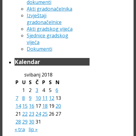
dokumenti
Akti gradonačelnika
Izvještaji
gradonačelnice
Akti gradskog vijeća
Sjednice gradskog
vijeća
Dokumenti
Kalendar
svibanj 2018
P
U
S
Č
P
S
N
1
2
3
4
5
6
7
8
9
10
11
12
13
14
15
16
17
18
19
20
21
22
23
24
25
26
27
28
29
30
31
« tra
lip »