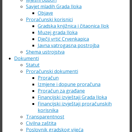
Mjesni odbori
Savjet mladih Grada Iloka
Objave
Proračunski korisnici
Gradska knjižnica i čitaonica Ilok
Muzej grada Iloka
Dječji vrtić Crvenkapica
Javna vatrogasna postrojba
Shema ustrojstva
Dokumenti
Statut
Proračunski dokumenti
Proračun
Izmjene i dopune proračuna
Proračun za građane
Financijski izvještaji Grada Iloka
Financijski izvještaji proračunskih
korisnika
Transparentnost
Civilna zaštita
Poslovnik gradskog vijeća