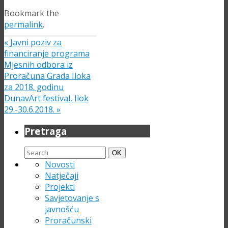
Bookmark the
permalink
.
«
Javni poziv za
financiranje programa
Mjesnih odbora iz
Proračuna Grada Iloka
za 2018. godinu
DunavArt festival, Ilok
29.-30.6.2018.
»
Pretraga
Search
Search
OK
for:
Novosti
Natječaji
Projekti
Savjetovanje s
javnošću
Proračunski