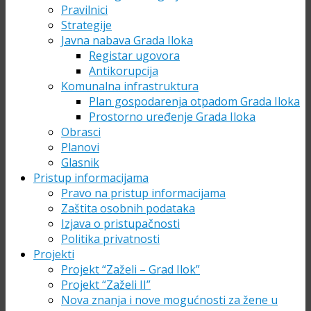
Pravilnici
Strategije
Javna nabava Grada Iloka
Registar ugovora
Antikorupcija
Komunalna infrastruktura
Plan gospodarenja otpadom Grada Iloka
Prostorno uređenje Grada Iloka
Obrasci
Planovi
Glasnik
Pristup informacijama
Pravo na pristup informacijama
Zaštita osobnih podataka
Izjava o pristupačnosti
Politika privatnosti
Projekti
Projekt “Zaželi – Grad Ilok”
Projekt “Zaželi II”
Nova znanja i nove mogućnosti za žene u