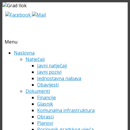
Menu
Skip
Naslovna
to
Natječaji
content
Javni natječaji
Javni pozivi
Jednostavna nabava
Obavijesti
Dokumenti
Financije
Glasnik
Komunalna infrastruktura
Obrasci
Planovi
Poslovnik gradskog vijeća