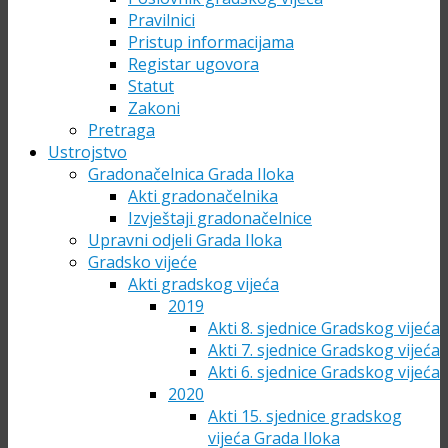
Pravilnici
Pristup informacijama
Registar ugovora
Statut
Zakoni
Pretraga
Ustrojstvo
Gradonačelnica Grada Iloka
Akti gradonačelnika
Izvještaji gradonačelnice
Upravni odjeli Grada Iloka
Gradsko vijeće
Akti gradskog vijeća
2019
Akti 8. sjednice Gradskog vijeća
Akti 7. sjednice Gradskog vijeća
Akti 6. sjednice Gradskog vijeća
2020
Akti 15. sjednice gradskog
vijeća Grada Iloka