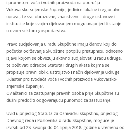
i prometom voća i voćnih proizvoda na području
Vukovarsko-srijemske županije, jedinice lokalne i regionalne
uprave, te sve obrazovne, znanstvene i druge ustanove i
institucije koje svojim djelovanjem mogu unaprijediti stanje
u ovom sektoru gospodarstva.
Pravo sudjelovanja u radu Skupštine imaju članovi koji do
početka održavanja Skupštine potpišu pristupnicu, odnosno
izjavu kojom se obvezuju aktivno sudjelovati u radu udruge,
te poštivati odredbe Statuta i drugih akata kojima se
propisuje pravni oblik, ustrojstvo i način djelovanja Udruge
„Klaster proizvođača voća i voćnih proizvoda Vukovarsko-
srijemske županije“.
Ovlaštenici za zastupanje pravnih osoba prije Skupštine su
dužni predočiti odgovarajuću punomoć za zastupanje.
Uvid u prijedlog Statuta za Osnivačku skupštinu, prijedlog
Dnevnog reda i Poslovnika o radu Skupštine, moguće je
izvršiti od 28. svibnja do 04. lipnja 2018. godine u vremenu od