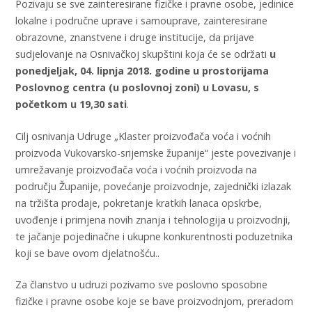
Pozivaju se sve zainteresirane fizičke i pravne osobe, jedinice
lokalne i područne uprave i samouprave, zainteresirane
obrazovne, znanstvene i druge institucije, da prijave
sudjelovanje na Osnivačkoj skupštini koja će se održati
u
ponedjeljak, 04. lipnja 2018. godine u prostorijama
Poslovnog centra (u poslovnoj zoni) u Lovasu, s
početkom u 19,30 sati
.
Cilj osnivanja Udruge „Klaster proizvođača voća i voćnih
proizvoda Vukovarsko-srijemske županije“ jeste povezivanje i
umrežavanje proizvođača voća i voćnih proizvoda na
području Županije, povećanje proizvodnje, zajednički izlazak
na tržišta prodaje, pokretanje kratkih lanaca opskrbe,
uvođenje i primjena novih znanja i tehnologija u proizvodnji,
te jačanje pojedinačne i ukupne konkurentnosti poduzetnika
koji se bave ovom djelatnošću..
Za članstvo u udruzi pozivamo sve poslovno sposobne
fizičke i pravne osobe koje se bave proizvodnjom, preradom