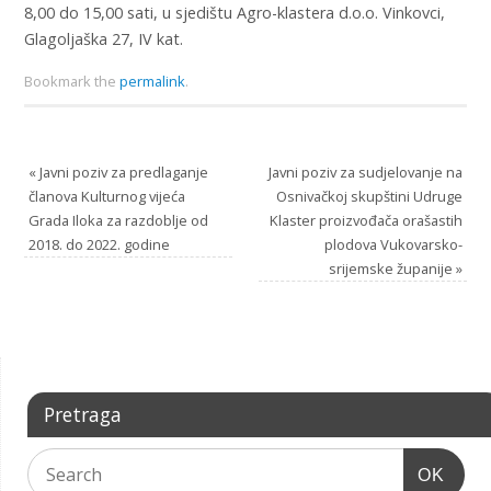
8,00 do 15,00 sati, u sjedištu Agro-klastera d.o.o. Vinkovci,
Glagoljaška 27, IV kat.
Bookmark the
permalink
.
«
Javni poziv za predlaganje
Javni poziv za sudjelovanje na
članova Kulturnog vijeća
Osnivačkoj skupštini Udruge
Grada Iloka za razdoblje od
Klaster proizvođača orašastih
2018. do 2022. godine
plodova Vukovarsko-
srijemske županije
»
Pretraga
OK