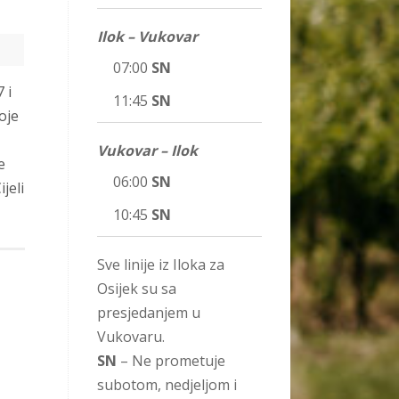
Ilok – Vukovar
07:00
SN
 i
11:45
SN
oje
Vukovar – Ilok
e
06:00
SN
jeli
10:45
SN
Sve linije iz Iloka za
Osijek su sa
presjedanjem u
Vukovaru.
SN
– Ne prometuje
subotom, nedjeljom i