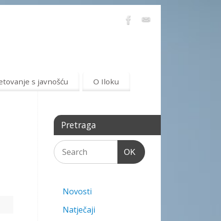
etovanje s javnošću
O Iloku
Pretraga
OK
Novosti
Natječaji