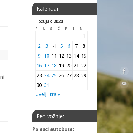
Kalendar
ožujak 2020
P
U
S
Č
P
S
N
1
2
3
4
5
6
7
8
9
10
11
12
13
14
15
16
17
18
19
20
21
22
23
24
25
26
27
28
29
ni
30
31
« velj
tra »
Red vožnje:
Polasci autobusa: