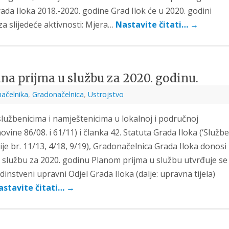
ada Iloka 2018.-2020. godine Grad Ilok će u 2020. godini
za slijedeće aktivnosti: Mjera…
Nastavite čitati…
→
na prijma u službu za 2020. godinu.
načelnika
,
Gradonačelnica
,
Ustrojstvo
službenicima i namještenicima u lokalnoj i područnoj
ine 86/08. i 61/11) i članka 42. Statuta Grada Iloka (‘Službe
e br. 11/13, 4/18, 9/19), Gradonačelnica Grada Iloka donosi
 službu za 2020. godinu Planom prijma u službu utvrđuje se
instveni upravni Odjel Grada Iloka (dalje: upravna tijela)
astavite čitati…
→