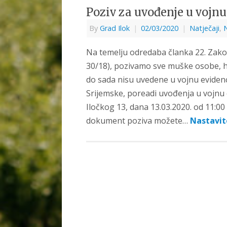
Poziv za uvođenje u vojnu
By
Grad Ilok
|
02/03/2020
|
Natječaji
,
Na temelju odredaba članka 22. Zakon
30/18), pozivamo sve muške osobe, hrv
do sada nisu uvedene u vojnu eviden
Srijemske, poreadi uvođenja u vojnu 
Iločkog 13, dana 13.03.2020. od 11:00
dokument poziva možete…
Nastavit