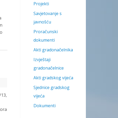
Projekti
Savjetovanje s
a
javnošću
an
Proračunski
no
dokumenti
Akti gradonačelnika
Izvještaji
gradonačelnice
Akti gradskog vijeća
Sjednice gradskog
/13,
vijeća
Dokumenti
pora