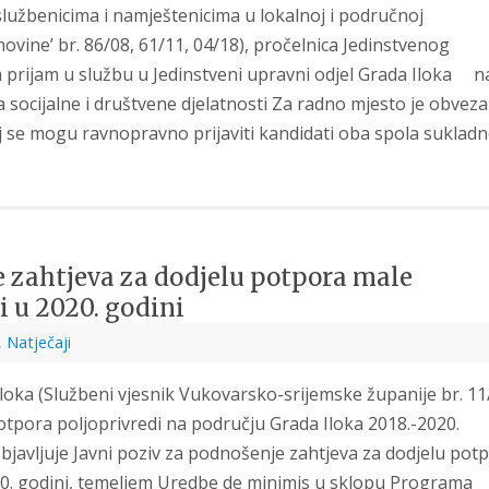
službenicima i namještenicima u lokalnoj i područnoj
vine’ br. 86/08, 61/11, 04/18), pročelnica Jedinstvenog
prijam u službu u Jedinstveni upravni odjel Grada Iloka n
a socijalne i društvene djelatnosti Za radno mjesto je obvez
aj se mogu ravnopravno prijaviti kandidati oba spola suklad
e zahtjeva za dodjelu potpora male
i u 2020. godini
,
Natječaji
Iloka (Službeni vjesnik Vukovarsko-srijemske županije br. 11
potpora poljoprivredi na području Grada Iloka 2018.-2020.
bjavljuje Javni poziv za podnošenje zahtjeva za dodjelu pot
020. godini, temeljem Uredbe de minimis u sklopu Programa