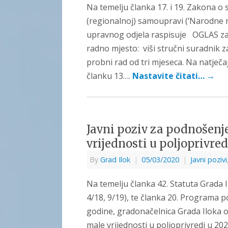
Na temelju članka 17. i 19. Zakona o 
(regionalnoj) samoupravi (‘Narodne no
upravnog odjela raspisuje OGLAS za 
radno mjesto: viši stručni suradnik z
probni rad od tri mjeseca. Na natječ
članku 13….
Nastavite čitati…
→
Javni poziv za podnošenj
vrijednosti u poljoprivred
By
Grad Ilok
|
05/03/2020
|
Javni pozivi
Na temelju članka 42. Statuta Grada 
4/18, 9/19), te članka 20. Programa 
godine, gradonačelnica Grada Iloka o
male vrijednosti u poljoprivredi u 2