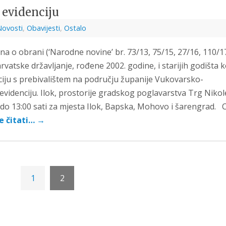
 evidenciju
Novosti
,
Obavijesti
,
Ostalo
a o obrani (‘Narodne novine’ br. 73/13, 75/15, 27/16, 110/17
atske državljanje, rođene 2002. godine, i starijih godišta k
ciju s prebivalištem na području županije Vukovarsko-
evidenciju. Ilok, prostorije gradskog poglavarstva Trg Nikol
 do 13:00 sati za mjesta Ilok, Bapska, Mohovo i šarengrad. Ci
e čitati…
→
1
2