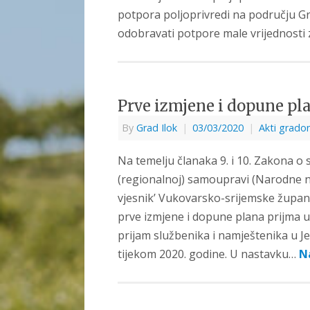
potpora poljoprivredi na području Gr
odobravati potpore male vrijednosti 
Prve izmjene i dopune pla
By
Grad Ilok
|
03/03/2020
|
Akti grado
Na temelju članaka 9. i 10. Zakona o 
(regionalnoj) samoupravi (Narodne nov
vjesnik’ Vukovarsko-srijemske županij
prve izmjene i dopune plana prijma u
prijam službenika i namještenika u Jed
tijekom 2020. godine. U nastavku…
N