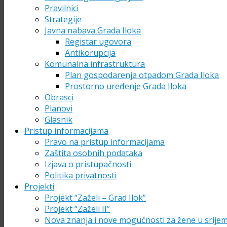
Pravilnici
Strategije
Javna nabava Grada Iloka
Registar ugovora
Antikorupcija
Komunalna infrastruktura
Plan gospodarenja otpadom Grada Iloka
Prostorno uređenje Grada Iloka
Obrasci
Planovi
Glasnik
Pristup informacijama
Pravo na pristup informacijama
Zaštita osobnih podataka
Izjava o pristupačnosti
Politika privatnosti
Projekti
Projekt “Zaželi – Grad Ilok”
Projekt “Zaželi II”
Nova znanja i nove mogućnosti za žene u srije