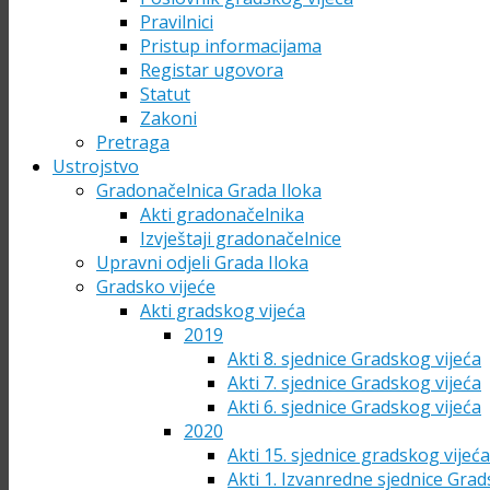
Pravilnici
Pristup informacijama
Registar ugovora
Statut
Zakoni
Pretraga
Ustrojstvo
Gradonačelnica Grada Iloka
Akti gradonačelnika
Izvještaji gradonačelnice
Upravni odjeli Grada Iloka
Gradsko vijeće
Akti gradskog vijeća
2019
Akti 8. sjednice Gradskog vijeća
Akti 7. sjednice Gradskog vijeća
Akti 6. sjednice Gradskog vijeća
2020
Akti 15. sjednice gradskog vijeć
Akti 1. Izvanredne sjednice Grad