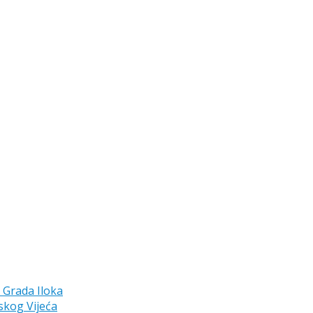
a Grada Iloka
skog Vijeća