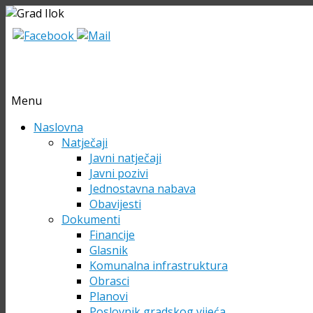
Menu
Skip
Naslovna
to
Natječaji
content
Javni natječaji
Javni pozivi
Jednostavna nabava
Obavijesti
Dokumenti
Financije
Glasnik
Komunalna infrastruktura
Obrasci
Planovi
Poslovnik gradskog vijeća