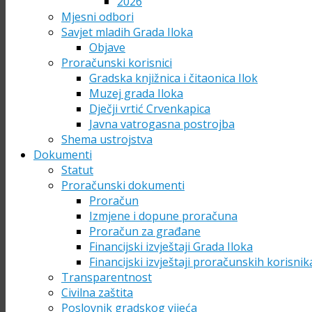
2026
Mjesni odbori
Savjet mladih Grada Iloka
Objave
Proračunski korisnici
Gradska knjižnica i čitaonica Ilok
Muzej grada Iloka
Dječji vrtić Crvenkapica
Javna vatrogasna postrojba
Shema ustrojstva
Dokumenti
Statut
Proračunski dokumenti
Proračun
Izmjene i dopune proračuna
Proračun za građane
Financijski izvještaji Grada Iloka
Financijski izvještaji proračunskih korisnik
Transparentnost
Civilna zaštita
Poslovnik gradskog vijeća