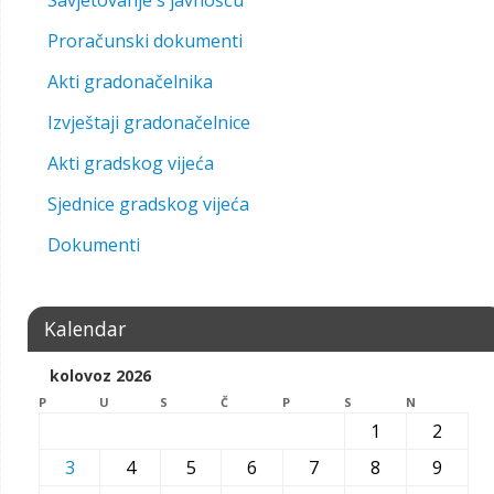
Savjetovanje s javnošću
Proračunski dokumenti
Akti gradonačelnika
Izvještaji gradonačelnice
Akti gradskog vijeća
Sjednice gradskog vijeća
Dokumenti
Kalendar
kolovoz 2026
P
U
S
Č
P
S
N
1
2
3
4
5
6
7
8
9