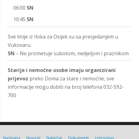
06:00
SN
10:45
SN
Sve linije iz Iloka za Osijek su sa presjedanjem u
Vukovaru.
SN
– Ne prometuje subotom, nedjeljom i praznikom
Starije i nemoćne osobe imaju organizirani
prijevoz
preko Doma za stare i nemoćne, sve
informacije mogu dobiti na broj telefona 032-592-
700
Naslovna
Novosti
Natječaji
Dokumenti
Ustrojstvo