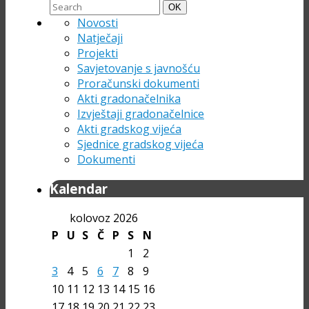
Search
Search
OK
for:
Novosti
Natječaji
Projekti
Savjetovanje s javnošću
Proračunski dokumenti
Akti gradonačelnika
Izvještaji gradonačelnice
Akti gradskog vijeća
Sjednice gradskog vijeća
Dokumenti
Kalendar
kolovoz 2026
P
U
S
Č
P
S
N
1
2
3
4
5
6
7
8
9
10
11
12
13
14
15
16
17
18
19
20
21
22
23