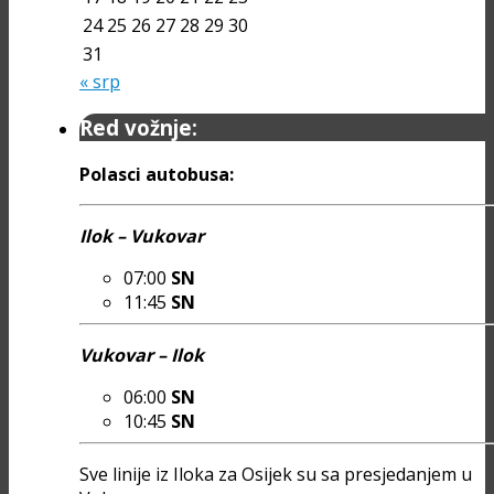
24
25
26
27
28
29
30
31
« srp
Red vožnje:
Polasci autobusa:
Ilok – Vukovar
07:00
SN
11:45
SN
Vukovar – Ilok
06:00
SN
10:45
SN
Sve linije iz Iloka za Osijek su sa presjedanjem u