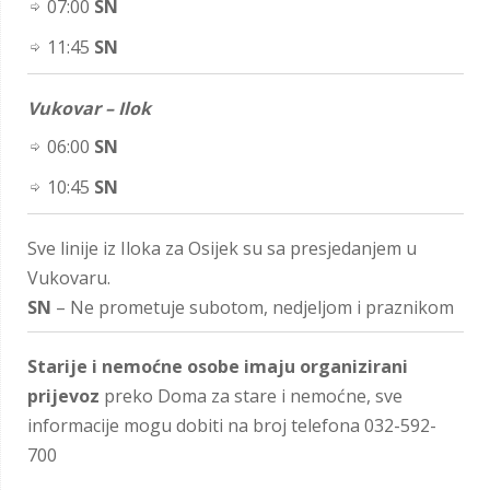
07:00
SN
11:45
SN
Vukovar – Ilok
06:00
SN
10:45
SN
Sve linije iz Iloka za Osijek su sa presjedanjem u
Vukovaru.
SN
– Ne prometuje subotom, nedjeljom i praznikom
Starije i nemoćne osobe imaju organizirani
prijevoz
preko Doma za stare i nemoćne, sve
informacije mogu dobiti na broj telefona 032-592-
700