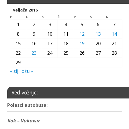
veljača 2016
P
U
S
Č
P
S
N
1
2
3
4
5
6
7
8
9
10
11
12
13
14
15
16
17
18
19
20
21
22
23
24
25
26
27
28
29
« sij
ožu »
Red vožnje:
Polasci autobusa:
Ilok – Vukovar