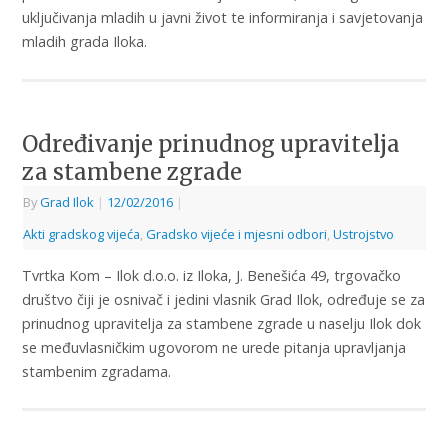
uključivanja mladih u javni život te informiranja i savjetovanja
mladih grada Iloka.
Određivanje prinudnog upravitelja
za stambene zgrade
By
Grad Ilok
|
12/02/2016
|
Akti gradskog vijeća
,
Gradsko vijeće i mjesni odbori
,
Ustrojstvo
Tvrtka Kom – Ilok d.o.o. iz Iloka, J. Benešića 49, trgovačko
društvo čiji je osnivač i jedini vlasnik Grad Ilok, određuje se za
prinudnog upravitelja za stambene zgrade u naselju Ilok dok
se međuvlasničkim ugovorom ne urede pitanja upravljanja
stambenim zgradama.