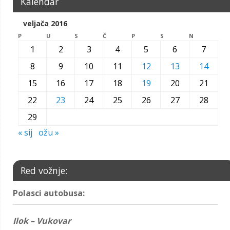
Kalendar
veljača 2016
P
U
S
Č
P
S
N
1
2
3
4
5
6
7
8
9
10
11
12
13
14
15
16
17
18
19
20
21
22
23
24
25
26
27
28
29
« sij
ožu »
Red vožnje:
Polasci autobusa:
Ilok – Vukovar