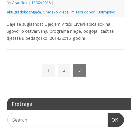
By
Grad Ilok
|
12/02/2016
|
Akti gradskog vijeća
,
Gradsko vijeće i mjesni odbori
,
Ustrojstvo
Daje se suglasnost Dječjem vrtiću Crvenkapica Ilok na
ugovor o ostvarivanju programa njege, odgoja i zaštite
djeteta u pedagoškoj 2014./2015. godini.
1
2
3
Pretraga
OK