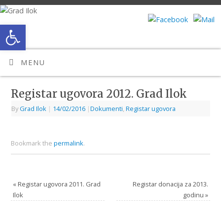
Open toolbar
MENU
Registar ugovora 2012. Grad Ilok
By
Grad Ilok
|
14/02/2016
|
Dokumenti
,
Registar ugovora
Bookmark the
permalink
.
«
Registar ugovora 2011. Grad
Registar donacija za 2013.
Ilok
godinu
»