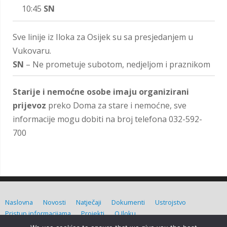
10:45
SN
Sve linije iz Iloka za Osijek su sa presjedanjem u
Vukovaru.
SN
– Ne prometuje subotom, nedjeljom i praznikom
Starije i nemoćne osobe imaju organizirani
prijevoz
preko Doma za stare i nemoćne, sve
informacije mogu dobiti na broj telefona 032-592-
700
Naslovna
Novosti
Natječaji
Dokumenti
Ustrojstvo
Pristup informacijama
Projekti
O Iloku