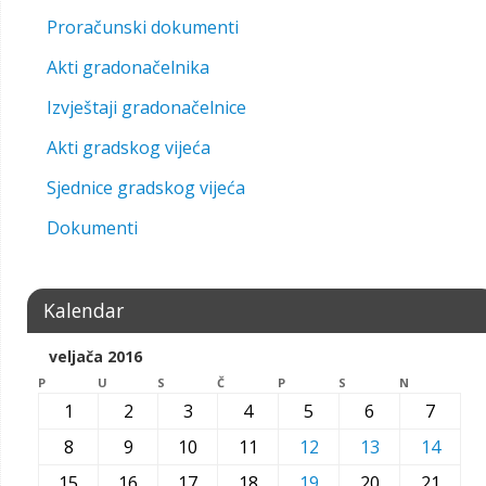
Proračunski dokumenti
Akti gradonačelnika
Izvještaji gradonačelnice
Akti gradskog vijeća
Sjednice gradskog vijeća
Dokumenti
Kalendar
veljača 2016
P
U
S
Č
P
S
N
1
2
3
4
5
6
7
8
9
10
11
12
13
14
15
16
17
18
19
20
21