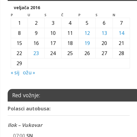
veljača 2016
P
U
S
Č
P
S
N
1
2
3
4
5
6
7
8
9
10
11
12
13
14
15
16
17
18
19
20
21
22
23
24
25
26
27
28
29
« sij
ožu »
Red vožnje:
Polasci autobusa:
Ilok – Vukovar
07:00
SN