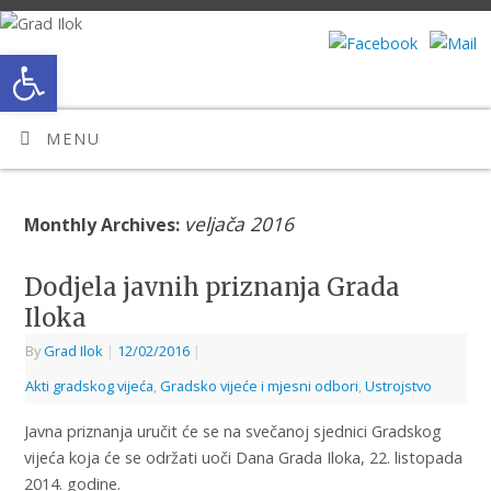
Open toolbar
MENU
veljača 2016
Monthly Archives:
Dodjela javnih priznanja Grada
Iloka
By
Grad Ilok
|
12/02/2016
|
Akti gradskog vijeća
,
Gradsko vijeće i mjesni odbori
,
Ustrojstvo
Javna priznanja uručit će se na svečanoj sjednici Gradskog
vijeća koja će se održati uoči Dana Grada Iloka, 22. listopada
2014. godine.