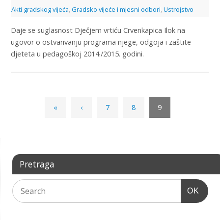
Akti gradskog vijeća
,
Gradsko vijeće i mjesni odbori
,
Ustrojstvo
Daje se suglasnost Dječjem vrtiću Crvenkapica Ilok na
ugovor o ostvarivanju programa njege, odgoja i zaštite
djeteta u pedagoškoj 2014./2015. godini.
«
‹
7
8
9
Pretraga
OK