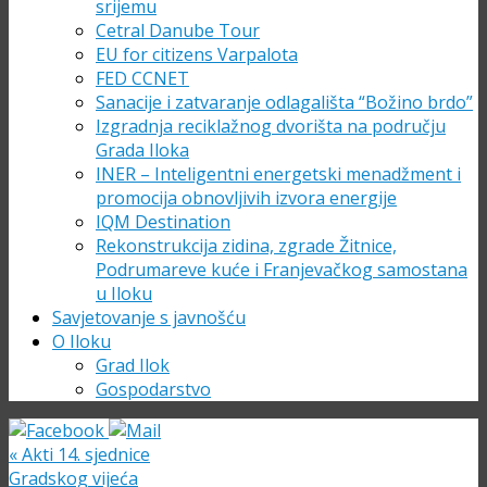
srijemu
Cetral Danube Tour
EU for citizens Varpalota
FED CCNET
Sanacije i zatvaranje odlagališta “Božino brdo”
Izgradnja reciklažnog dvorišta na području
Grada Iloka
INER – Inteligentni energetski menadžment i
promocija obnovljivih izvora energije
IQM Destination
Rekonstrukcija zidina, zgrade Žitnice,
Podrumareve kuće i Franjevačkog samostana
u Iloku
Savjetovanje s javnošću
O Iloku
Grad Ilok
Gospodarstvo
«
Akti 14. sjednice
Gradskog vijeća