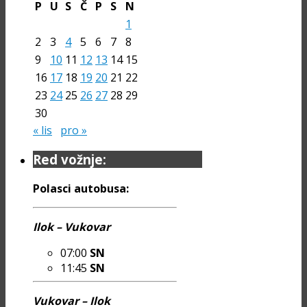
P
U
S
Č
P
S
N
1
2
3
4
5
6
7
8
9
10
11
12
13
14
15
16
17
18
19
20
21
22
23
24
25
26
27
28
29
30
« lis
pro »
Red vožnje:
Polasci autobusa:
Ilok – Vukovar
07:00
SN
11:45
SN
Vukovar – Ilok