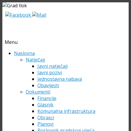
Menu
Skip
Naslovna
to
Natječaji
content
Javni natječaji
Javni pozivi
Jednostavna nabava
Obavijesti
Dokumenti
Financije
Glasnik
Komunalna infrastruktura
Obrasci
Planovi
Poslovnik gradskog vijeća