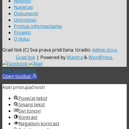
Novosti
Natječaji
Dokumenti
Ustrojstvo
Pristup informacijama
Projekti
O Iloku
Grad Ilok (C) Sva prava pridržana. Izradio:
Admin d.o.o.
Grad Ilok
| Powered by
Mantra
&
WordPress.
Skip to content
Open toolbar
Alati pristupačnosti
Povećaj tekst
Smanji tekst
Sivi tonovi
Kontrast
Negativni kontrast