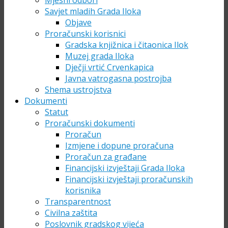
Mjesni odbori
Savjet mladih Grada Iloka
Objave
Proračunski korisnici
Gradska knjižnica i čitaonica Ilok
Muzej grada Iloka
Dječji vrtić Crvenkapica
Javna vatrogasna postrojba
Shema ustrojstva
Dokumenti
Statut
Proračunski dokumenti
Proračun
Izmjene i dopune proračuna
Proračun za građane
Financijski izvještaji Grada Iloka
Financijski izvještaji proračunskih
korisnika
Transparentnost
Civilna zaštita
Poslovnik gradskog vijeća