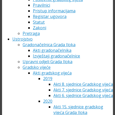
Pravilnici
Pristup informacijama
Registar ugovora
Statut
Zakoni
Pretraga
Ustrojstvo
Gradonačelnica Grada Iloka
Akti gradonačelnika
Izvještaji gradonačelnice
Upravni odjeli Grada Iloka
Gradsko vijeće
Akti gradskog vijeća
2019
Akti 8. sjednice Gradskog vijeća
Akti 7. sjednice Gradskog vijeća
Akti 6. sjednice Gradskog vijeća
2020
Akti 15. sjednice gradskog
vijeća Grada Iloka