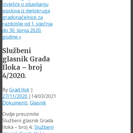
Izvješće o obavljanju
poslova iz djelokruga
gradonačelnice za
razdoblje od 1. siječnja
do 30. lipnja 2020.
godine
»
Službeni
glasnik Grada
Iloka – broj
4/2020.
By
Grad Ilok
|
27/11/2020
|
14/03/2021
Dokumenti
,
Glasnik
Ovdje preuzmite
Službeni glasnik Grada
Iloka – broj 4.:
Službeni