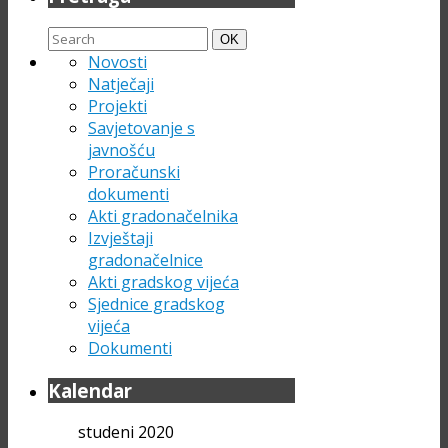
Search
Search
OK
for:
Novosti
Natječaji
Projekti
Savjetovanje s
javnošću
Proračunski
dokumenti
Akti gradonačelnika
Izvještaji
gradonačelnice
Akti gradskog vijeća
Sjednice gradskog
vijeća
Dokumenti
Kalendar
studeni 2020