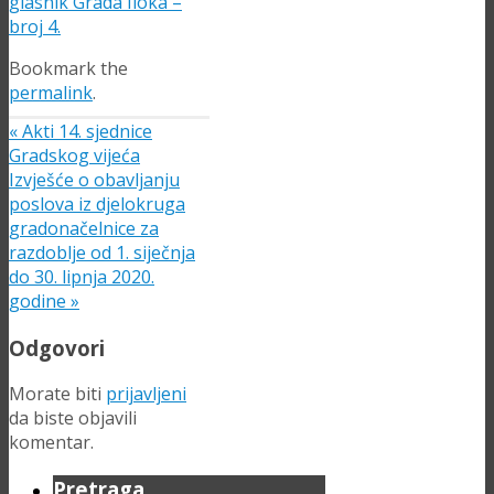
glasnik Grada Iloka –
broj 4.
Bookmark the
permalink
.
«
Akti 14. sjednice
Gradskog vijeća
Izvješće o obavljanju
poslova iz djelokruga
gradonačelnice za
razdoblje od 1. siječnja
do 30. lipnja 2020.
godine
»
Odgovori
Morate biti
prijavljeni
da biste objavili
komentar.
Pretraga