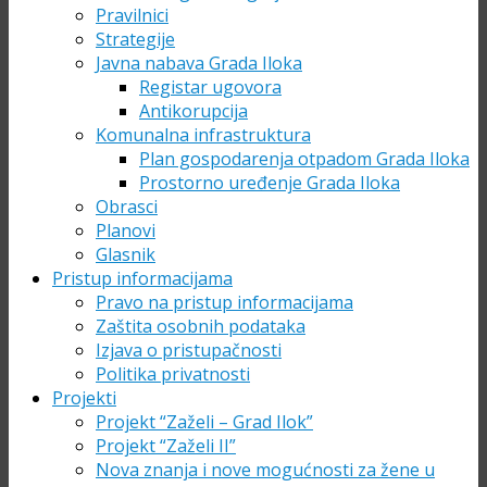
Pravilnici
Strategije
Javna nabava Grada Iloka
Registar ugovora
Antikorupcija
Komunalna infrastruktura
Plan gospodarenja otpadom Grada Iloka
Prostorno uređenje Grada Iloka
Obrasci
Planovi
Glasnik
Pristup informacijama
Pravo na pristup informacijama
Zaštita osobnih podataka
Izjava o pristupačnosti
Politika privatnosti
Projekti
Projekt “Zaželi – Grad Ilok”
Projekt “Zaželi II”
Nova znanja i nove mogućnosti za žene u