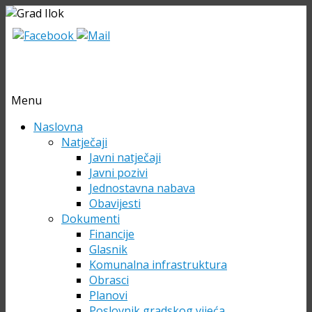
Menu
Skip
Naslovna
to
Natječaji
content
Javni natječaji
Javni pozivi
Jednostavna nabava
Obavijesti
Dokumenti
Financije
Glasnik
Komunalna infrastruktura
Obrasci
Planovi
Poslovnik gradskog vijeća