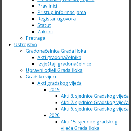
Pravilnici
Pristup informacijama
Registar ugovora
Statut
Zakoni
Pretraga
Ustrojstvo
Gradonačelnica Grada Iloka
Akti gradonačelnika
Izvještaji gradonačelnice
Upravni odjeli Grada Iloka
Gradsko vijeće
Akti gradskog vijeća
2019
Akti 8. sjednice Gradskog vijeća
Akti 7. sjednice Gradskog vijeća
Akti 6. sjednice Gradskog vijeća
2020
Akti 15. sjednice gradskog
vijeća Grada Iloka