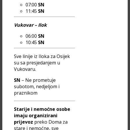
07:00
SN
11:45
SN
Vukovar – Ilok
06:00
SN
10:45
SN
Sve linije iz Iloka za Osijek
su sa presjedanjem u
Vukovaru.
SN
– Ne prometuje
subotom, nedjeljom i
praznikom
Starije i nemoćne osobe
imaju organizirani
prijevoz
preko Doma za
stare i nemoćne, sve