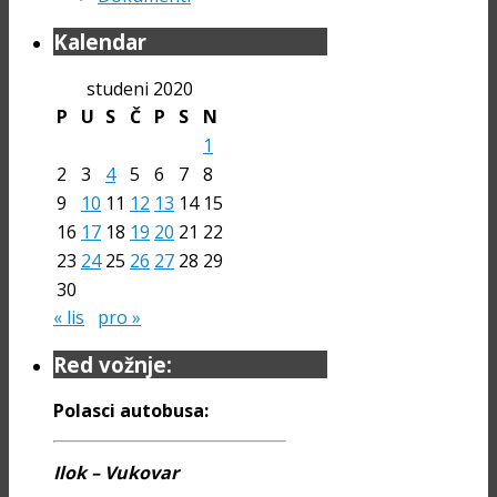
Kalendar
studeni 2020
P
U
S
Č
P
S
N
1
2
3
4
5
6
7
8
9
10
11
12
13
14
15
16
17
18
19
20
21
22
23
24
25
26
27
28
29
30
« lis
pro »
Red vožnje:
Polasci autobusa:
Ilok – Vukovar