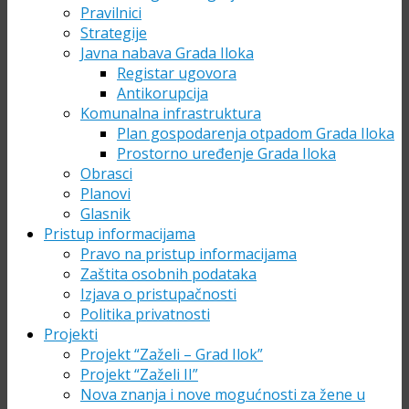
Pravilnici
Strategije
Javna nabava Grada Iloka
Registar ugovora
Antikorupcija
Komunalna infrastruktura
Plan gospodarenja otpadom Grada Iloka
Prostorno uređenje Grada Iloka
Obrasci
Planovi
Glasnik
Pristup informacijama
Pravo na pristup informacijama
Zaštita osobnih podataka
Izjava o pristupačnosti
Politika privatnosti
Projekti
Projekt “Zaželi – Grad Ilok”
Projekt “Zaželi II”
Nova znanja i nove mogućnosti za žene u