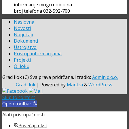
informacije mogu dobiti na
broj telefona 032-592-700
Naslovna
Novosti
Natječaji
Dokumenti
Ustrojstvo
Pristup informacijama
Projekti
O Iloku
Grad Ilok (C) Sva prava pridržana. Izradio:
Admin d.o.o.
Grad Ilok
| Powered by
Mantra
&
WordPress.
Skip to content
Open toolbar
Alati pristupačnosti
Povećaj tekst