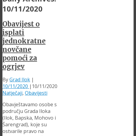
10/11/2020
Obavijest o
isplati
jednokratne
novčane
pomoći za
ogrjev
By
Grad Ilok
|
10/11/2020
|
10/11/2020
Natječaji
,
Obavijesti
Obavještavamo osobe s
području Grada Iloka
(Ilok, Bapska, Mohovo i
Šarengrad), koje su
ostvarile pravo na