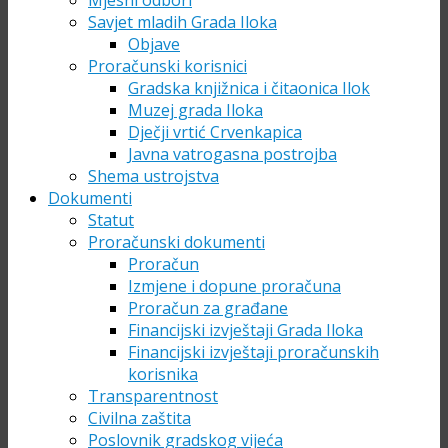
Mjesni odbori
Savjet mladih Grada Iloka
Objave
Proračunski korisnici
Gradska knjižnica i čitaonica Ilok
Muzej grada Iloka
Dječji vrtić Crvenkapica
Javna vatrogasna postrojba
Shema ustrojstva
Dokumenti
Statut
Proračunski dokumenti
Proračun
Izmjene i dopune proračuna
Proračun za građane
Financijski izvještaji Grada Iloka
Financijski izvještaji proračunskih
korisnika
Transparentnost
Civilna zaštita
Poslovnik gradskog vijeća