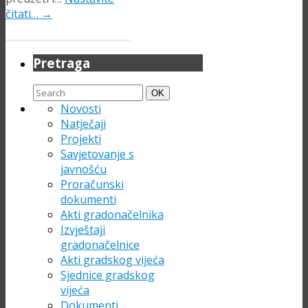
čitati…
→
Pretraga
Search
Search
OK
for:
Novosti
Natječaji
Projekti
Savjetovanje s
javnošću
Proračunski
dokumenti
Akti gradonačelnika
Izvještaji
gradonačelnice
Akti gradskog vijeća
Sjednice gradskog
vijeća
Dokumenti