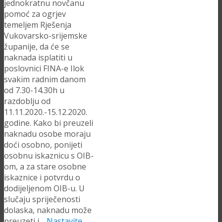
jednokratnu novčanu
pomoć za ogrjev
temeljem Rješenja
Vukovarsko-srijemske
županije, da će se
naknada isplatiti u
poslovnici FINA-e Ilok
svakim radnim danom
od 7.30-14.30h u
razdoblju od
11.11.2020.-15.12.2020.
godine. Kako bi preuzeli
naknadu osobe moraju
doći osobno, ponijeti
osobnu iskaznicu s OIB-
om, a za stare osobne
iskaznice i potvrdu o
dodijeljenom OIB-u. U
slučaju spriječenosti
dolaska, naknadu može
preuzeti i…
Nastavite