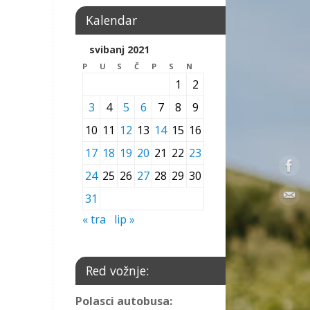
Kalendar
svibanj 2021
P
U
S
Č
P
S
N
1
2
3
4
5
6
7
8
9
10
11
12
13
14
15
16
17
18
19
20
21
22
23
24
25
26
27
28
29
30
31
« tra
lip »
Red vožnje:
Polasci autobusa: