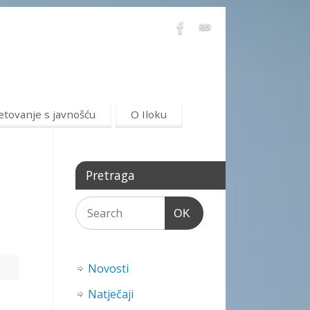
etovanje s javnošću
O Iloku
Pretraga
OK
Novosti
Natječaji