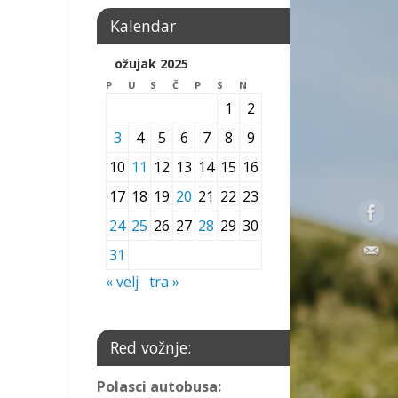
Kalendar
ožujak 2025
P
U
S
Č
P
S
N
1
2
3
4
5
6
7
8
9
10
11
12
13
14
15
16
17
18
19
20
21
22
23
24
25
26
27
28
29
30
31
« velj
tra »
Red vožnje:
Polasci autobusa: