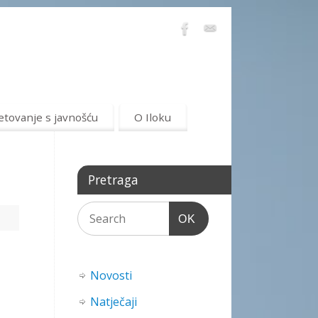
etovanje s javnošću
O Iloku
Pretraga
OK
Novosti
Natječaji