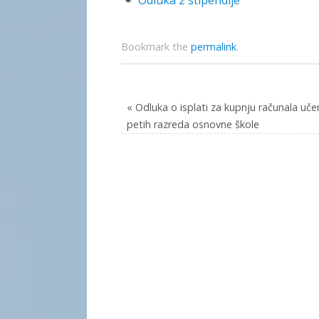
Odluka 2 sti
pendije
Bookmark the
permalink
.
«
Odluka o isplati za kupnju računala uče
petih razreda osnovne škole