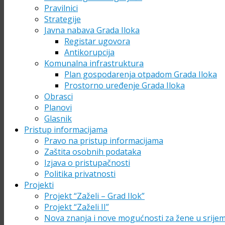
Pravilnici
Strategije
Javna nabava Grada Iloka
Registar ugovora
Antikorupcija
Komunalna infrastruktura
Plan gospodarenja otpadom Grada Iloka
Prostorno uređenje Grada Iloka
Obrasci
Planovi
Glasnik
Pristup informacijama
Pravo na pristup informacijama
Zaštita osobnih podataka
Izjava o pristupačnosti
Politika privatnosti
Projekti
Projekt “Zaželi – Grad Ilok”
Projekt “Zaželi II”
Nova znanja i nove mogućnosti za žene u srije