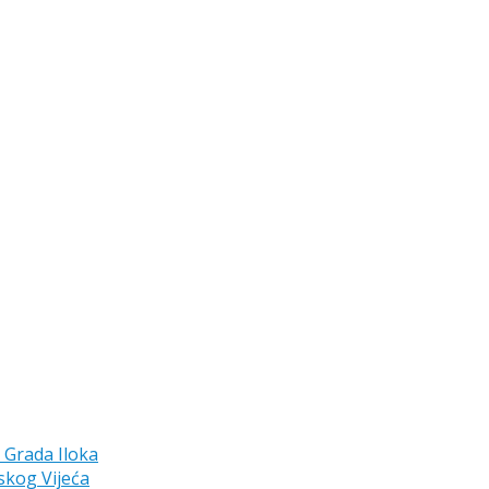
a Grada Iloka
skog Vijeća