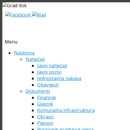
Menu
Skip
Naslovna
to
Natječaji
content
Javni natječaji
Javni pozivi
Jednostavna nabava
Obavijesti
Dokumenti
Financije
Glasnik
Komunalna infrastruktura
Obrasci
Planovi
Poslovnik gradskog vijeća