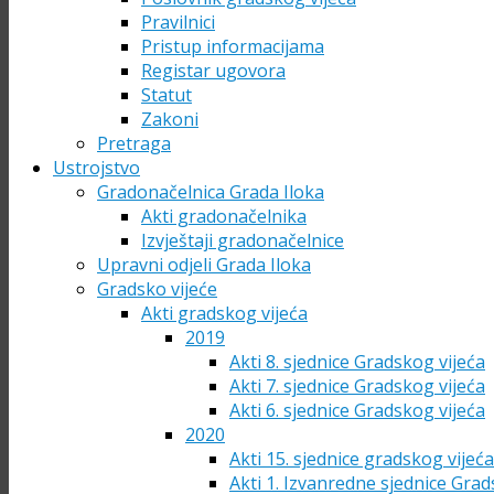
Pravilnici
Pristup informacijama
Registar ugovora
Statut
Zakoni
Pretraga
Ustrojstvo
Gradonačelnica Grada Iloka
Akti gradonačelnika
Izvještaji gradonačelnice
Upravni odjeli Grada Iloka
Gradsko vijeće
Akti gradskog vijeća
2019
Akti 8. sjednice Gradskog vijeća
Akti 7. sjednice Gradskog vijeća
Akti 6. sjednice Gradskog vijeća
2020
Akti 15. sjednice gradskog vijeć
Akti 1. Izvanredne sjednice Grad