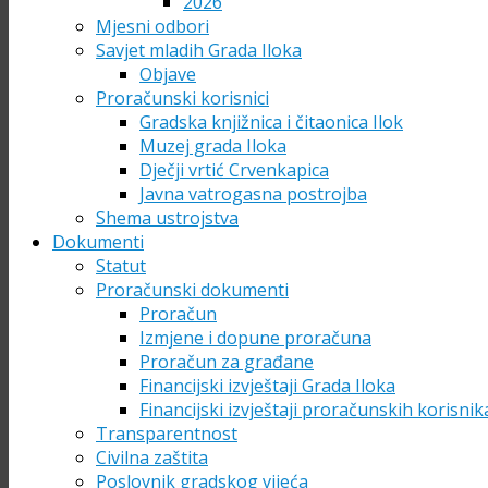
2026
Mjesni odbori
Savjet mladih Grada Iloka
Objave
Proračunski korisnici
Gradska knjižnica i čitaonica Ilok
Muzej grada Iloka
Dječji vrtić Crvenkapica
Javna vatrogasna postrojba
Shema ustrojstva
Dokumenti
Statut
Proračunski dokumenti
Proračun
Izmjene i dopune proračuna
Proračun za građane
Financijski izvještaji Grada Iloka
Financijski izvještaji proračunskih korisnik
Transparentnost
Civilna zaštita
Poslovnik gradskog vijeća