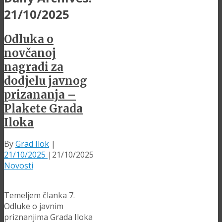
21/10/2025
Odluka o
novčanoj
nagradi za
dodjelu javnog
prizananja –
Plakete Grada
Iloka
By
Grad Ilok
|
21/10/2025
|
21/10/2025
Novosti
Temeljem članka 7.
Odluke o javnim
priznanjima Grada Iloka