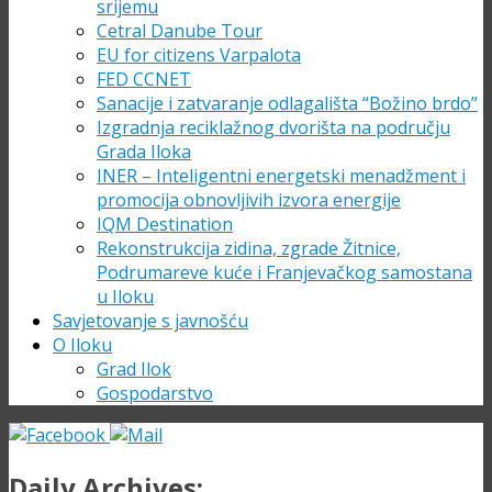
srijemu
Cetral Danube Tour
EU for citizens Varpalota
FED CCNET
Sanacije i zatvaranje odlagališta “Božino brdo”
Izgradnja reciklažnog dvorišta na području
Grada Iloka
INER – Inteligentni energetski menadžment i
promocija obnovljivih izvora energije
IQM Destination
Rekonstrukcija zidina, zgrade Žitnice,
Podrumareve kuće i Franjevačkog samostana
u Iloku
Savjetovanje s javnošću
O Iloku
Grad Ilok
Gospodarstvo
Daily Archives: