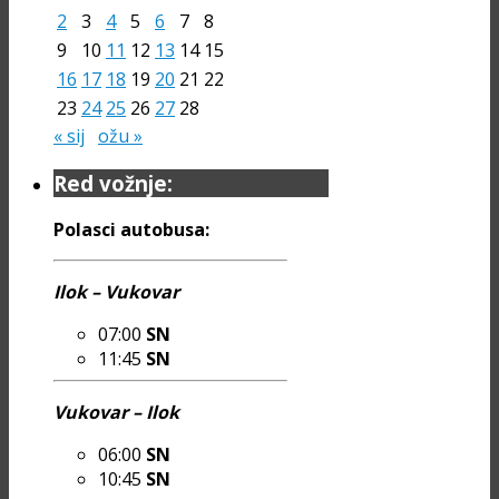
2
3
4
5
6
7
8
9
10
11
12
13
14
15
16
17
18
19
20
21
22
23
24
25
26
27
28
« sij
ožu »
Red vožnje:
Polasci autobusa:
Ilok – Vukovar
07:00
SN
11:45
SN
Vukovar – Ilok
06:00
SN
10:45
SN