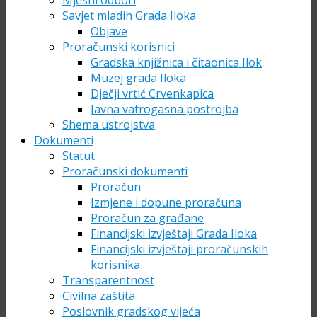
Mjesni odbori
Savjet mladih Grada Iloka
Objave
Proračunski korisnici
Gradska knjižnica i čitaonica Ilok
Muzej grada Iloka
Dječji vrtić Crvenkapica
Javna vatrogasna postrojba
Shema ustrojstva
Dokumenti
Statut
Proračunski dokumenti
Proračun
Izmjene i dopune proračuna
Proračun za građane
Financijski izvještaji Grada Iloka
Financijski izvještaji proračunskih
korisnika
Transparentnost
Civilna zaštita
Poslovnik gradskog vijeća