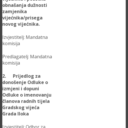
obnašanja dužnosti
zamjenika
vijećnika/prisega
novog vijećnika.
Izvjestitelj: Mandatna
komisija
Predlagatelj: Mandatna
komisija
2. Prijedlog za
donošenje Odluke o
izmjeni i dopuni
Odluke o imenovanju
članova radnih tijela
Gradskog vijeća
Grada Iloka
Izvjestitelj: Odbor za