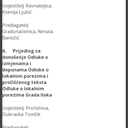
Izvjestitelj: Ravnateljica,
Ksenija Ljubić
Predlagatelj:
Gradonačelnica, Renata
Banožić
6. Prijedlog za
donošenje Odluke o
izmjenama i
dopunama Odluke o
lokalnim porezima i
pročišćenog teksta
Odluke o lokalnim
porezima Grada Iloka
Izvjestitelj: Pročelnica,
Dubravka Tomšik
Predlagatelj: