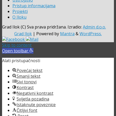
Ustrojstvo
Pristup informacijama
Projekti
O Iloku
Grad Ilok (C) Sva prava pridržana. Izradio:
Admin d.o.o.
Grad Ilok
| Powered by
Mantra
&
WordPress.
Skip to content
Open toolbar
Alati pristupačnosti
Povećaj tekst
Smanji tekst
Sivi tonovi
Kontrast
Negativni kontrast
Svijetla pozadina
Istaknute poveznice
Čitljivi font