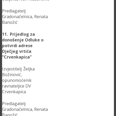
Predlagatelj:
Gradonačelnica, Renata
Banožić
11. Prijedlog za
donošenje Odluke o
potvrdi adrese
Dječjeg vrtića
“Crvenkapica”
Izvjestitelj: Željka
Božinović,
opunomoćenik
ravnateljice DV
Crvenkapica
Predlagatelj:
Gradonačelnica, Renata
Banožić