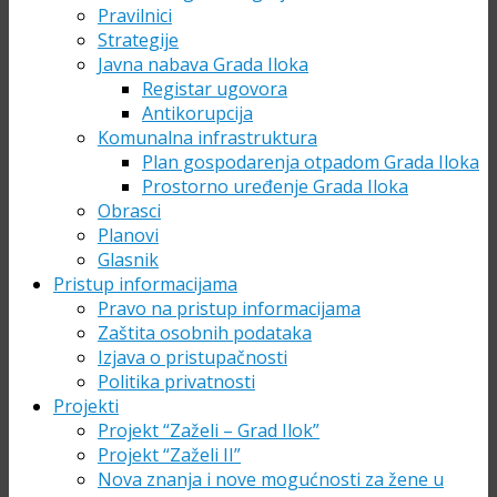
Pravilnici
Strategije
Javna nabava Grada Iloka
Registar ugovora
Antikorupcija
Komunalna infrastruktura
Plan gospodarenja otpadom Grada Iloka
Prostorno uređenje Grada Iloka
Obrasci
Planovi
Glasnik
Pristup informacijama
Pravo na pristup informacijama
Zaštita osobnih podataka
Izjava o pristupačnosti
Politika privatnosti
Projekti
Projekt “Zaželi – Grad Ilok”
Projekt “Zaželi II”
Nova znanja i nove mogućnosti za žene u