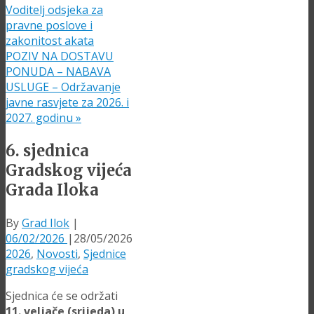
Voditelj odsjeka za
pravne poslove i
zakonitost akata
POZIV NA DOSTAVU
PONUDA – NABAVA
USLUGE – Održavanje
javne rasvjete za 2026. i
2027. godinu
»
6. sjednica
Gradskog vijeća
Grada Iloka
By
Grad Ilok
|
06/02/2026
|
28/05/2026
2026
,
Novosti
,
Sjednice
gradskog vijeća
Sjednica će se održati
11. veljače (srijeda) u