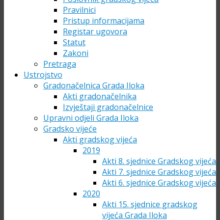
Pravilnici
Pristup informacijama
Registar ugovora
Statut
Zakoni
Pretraga
Ustrojstvo
Gradonačelnica Grada Iloka
Akti gradonačelnika
Izvještaji gradonačelnice
Upravni odjeli Grada Iloka
Gradsko vijeće
Akti gradskog vijeća
2019
Akti 8. sjednice Gradskog vijeća
Akti 7. sjednice Gradskog vijeća
Akti 6. sjednice Gradskog vijeća
2020
Akti 15. sjednice gradskog
vijeća Grada Iloka