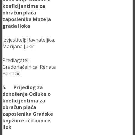
koeficijentima za
obračun plaća
zaposlenika Muzeja
grada Iloka
Izvjestitelj: Ravnateljica,
Marijana Jukić
Predlagatelj:
Gradonačelnica, Renata
Banožić
5. Prijedlog za
donošenje Odluke o
koeficijentima za
obračun plaća
zaposlenika Gradske
knjižnice i čitaonice
Ilok