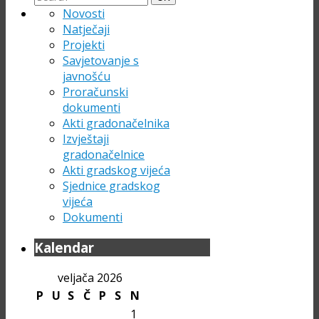
for:
Novosti
Natječaji
Projekti
Savjetovanje s
javnošću
Proračunski
dokumenti
Akti gradonačelnika
Izvještaji
gradonačelnice
Akti gradskog vijeća
Sjednice gradskog
vijeća
Dokumenti
Kalendar
veljača 2026
P
U
S
Č
P
S
N
1