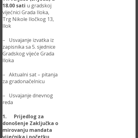
18.00 sati
u gradskoj
vijećnici Grada Iloka,
Trg Nikole Iločkog 13,
Ilok
– Usvajanje izvatka iz
zapisnika sa 5. sjednice
Gradskog vijeće Grada
Iloka
– Aktualni sat – pitanja
za gradonačelnicu
– Usvajanje dnevnog
reda
1. Prijedlog za
donošenje Zaključka o
mirovanju mandata
vijećnika i početku