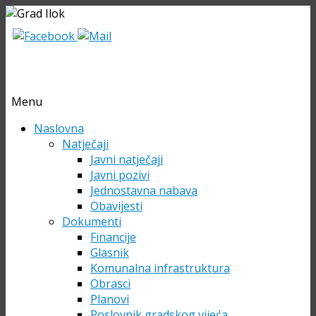
Menu
Skip
Naslovna
to
Natječaji
content
Javni natječaji
Javni pozivi
Jednostavna nabava
Obavijesti
Dokumenti
Financije
Glasnik
Komunalna infrastruktura
Obrasci
Planovi
Poslovnik gradskog vijeća