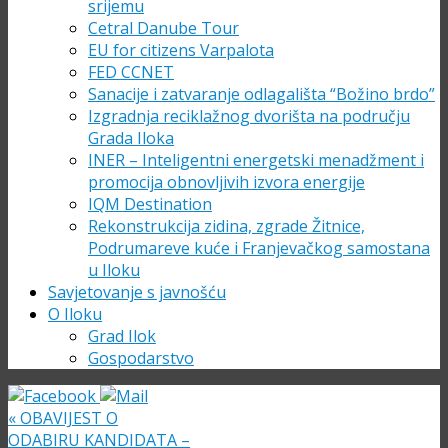
srijemu
Cetral Danube Tour
EU for citizens Varpalota
FED CCNET
Sanacije i zatvaranje odlagališta “Božino brdo”
Izgradnja reciklažnog dvorišta na području
Grada Iloka
INER – Inteligentni energetski menadžment i
promocija obnovljivih izvora energije
IQM Destination
Rekonstrukcija zidina, zgrade Žitnice,
Podrumareve kuće i Franjevačkog samostana
u Iloku
Savjetovanje s javnošću
O Iloku
Grad Ilok
Gospodarstvo
«
OBAVIJEST O
ODABIRU KANDIDATA –