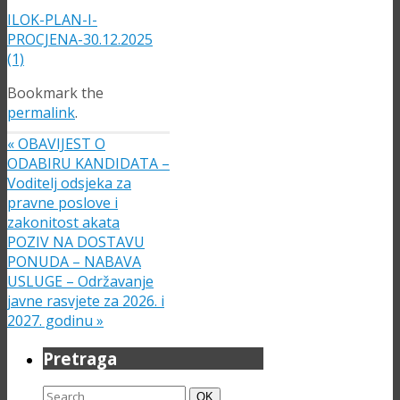
ILOK-PLAN-I-
PROCJENA-30.12.2025
(1)
Bookmark the
permalink
.
«
OBAVIJEST O
ODABIRU KANDIDATA –
Voditelj odsjeka za
pravne poslove i
zakonitost akata
POZIV NA DOSTAVU
PONUDA – NABAVA
USLUGE – Održavanje
javne rasvjete za 2026. i
2027. godinu
»
Pretraga
Search
Search
OK