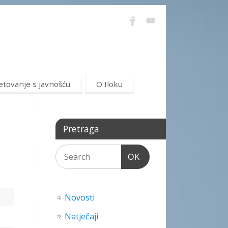
etovanje s javnošću
O Iloku
Pretraga
OK
Novosti
Natječaji