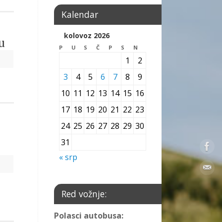
Kalendar
kolovoz 2026
u
P
U
S
Č
P
S
N
1
2
3
4
5
6
7
8
9
10
11
12
13
14
15
16
17
18
19
20
21
22
23
24
25
26
27
28
29
30
31
« srp
Red vožnje:
Polasci autobusa: