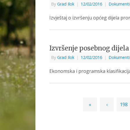
By
Grad Ilok
|
12/02/2016
|
Dokumenti
Izvještaj o izvršenju općeg dijela pr
Izvršenje posebnog dijel
By
Grad Ilok
|
12/02/2016
|
Dokumenti
Ekonomska i programska klasifikacija
«
‹
198