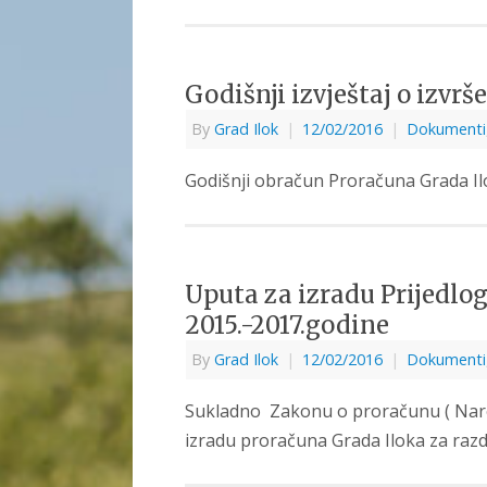
Godišnji izvještaj o izvr
By
Grad Ilok
|
12/02/2016
|
Dokumenti
Godišnji obračun Proračuna Grada Il
Uputa za izradu Prijedlo
2015.-2017.godine
By
Grad Ilok
|
12/02/2016
|
Dokumenti
Sukladno Zakonu o proračunu ( Naro
izradu proračuna Grada Iloka za razd