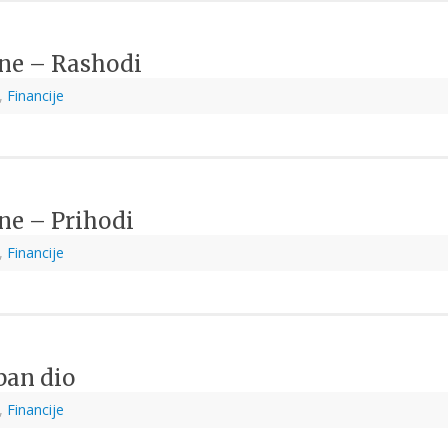
ine – Rashodi
,
Financije
ine – Prihodi
,
Financije
ban dio
,
Financije