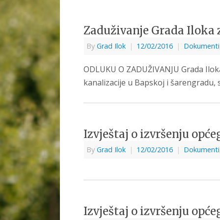
Zaduživanje Grada Iloka z
By
Grad Ilok
|
12/02/2016
|
Dokumenti
ODLUKU O ZADUŽIVANJU Grada Iloka za 
kanalizacije u Bapskoj i šarengradu, s
Izvještaj o izvršenju opć
By
Grad Ilok
|
12/02/2016
|
Dokumenti
Izvještaj o izvršenju opće