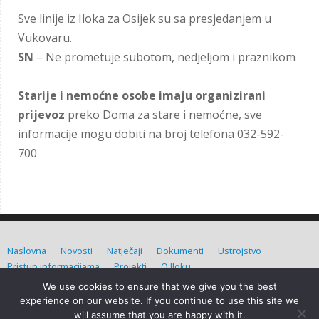
Sve linije iz Iloka za Osijek su sa presjedanjem u
Vukovaru.
SN
– Ne prometuje subotom, nedjeljom i praznikom
Starije i nemoćne osobe imaju organizirani
prijevoz
preko Doma za stare i nemoćne, sve
informacije mogu dobiti na broj telefona 032-592-
700
Naslovna
Novosti
Natječaji
Dokumenti
Ustrojstvo
Pristup informacijama
Projekti
O Iloku
We use cookies to ensure that we give you the best
Grad Ilok (C) Sva prava pridržana. Izradio:
Admin d.o.o.
experience on our website. If you continue to use this site we
will assume that you are happy with it.