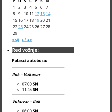
P
U
S
Č
P
S
N
1
2
3
4
5
6
7
8
9
10
11
12
13
14
15
16
17
18
19
20
21
22
23
24
25
26
27
28
29
« sij
ožu »
Red vožnje:
Polasci autobusa:
Ilok – Vukovar
07:00
SN
11:45
SN
Vukovar – Ilok
06:00
SN