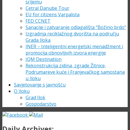
srijemu
Cetral Danube Tour
EU for citizens Varpalota
FED CCNET
Sanacije i zatvaranje odlagališta “Božino brdo”
Izgradnja reciklažnog dvorišta na području
Grada Iloka
INER – Inteligentni energetski menadžment i
promocija obnovljivih izvora energije
IQM Destination
Rekonstrukcija zidina, zgrade Žitnice,
Podrumareve kuće i Franjevačkog samostana
u Iloku
Savjetovanje s javnošću
O Iloku
Grad Ilok
Gospodarstvo
Daily Archives: