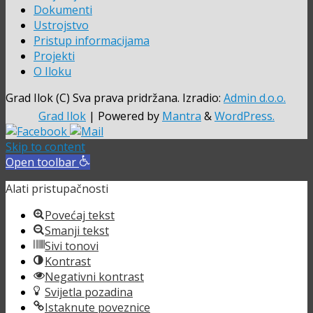
Dokumenti
Ustrojstvo
Pristup informacijama
Projekti
O Iloku
Grad Ilok (C) Sva prava pridržana. Izradio:
Admin d.o.o.
Grad Ilok
| Powered by
Mantra
&
WordPress.
Skip to content
Open toolbar
Alati pristupačnosti
Povećaj tekst
Smanji tekst
Sivi tonovi
Kontrast
Negativni kontrast
Svijetla pozadina
Istaknute poveznice