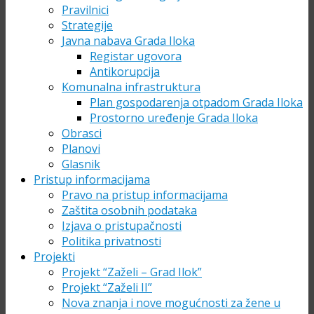
Pravilnici
Strategije
Javna nabava Grada Iloka
Registar ugovora
Antikorupcija
Komunalna infrastruktura
Plan gospodarenja otpadom Grada Iloka
Prostorno uređenje Grada Iloka
Obrasci
Planovi
Glasnik
Pristup informacijama
Pravo na pristup informacijama
Zaštita osobnih podataka
Izjava o pristupačnosti
Politika privatnosti
Projekti
Projekt “Zaželi – Grad Ilok”
Projekt “Zaželi II”
Nova znanja i nove mogućnosti za žene u