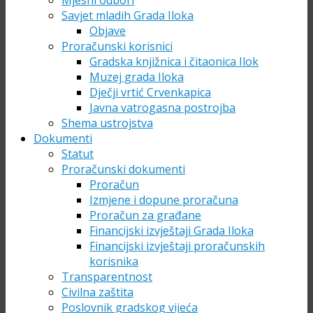
Mjesni odbori
Savjet mladih Grada Iloka
Objave
Proračunski korisnici
Gradska knjižnica i čitaonica Ilok
Muzej grada Iloka
Dječji vrtić Crvenkapica
Javna vatrogasna postrojba
Shema ustrojstva
Dokumenti
Statut
Proračunski dokumenti
Proračun
Izmjene i dopune proračuna
Proračun za građane
Financijski izvještaji Grada Iloka
Financijski izvještaji proračunskih
korisnika
Transparentnost
Civilna zaštita
Poslovnik gradskog vijeća