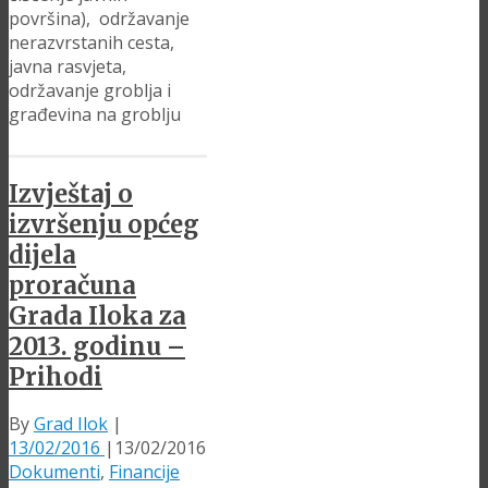
površina), održavanje
nerazvrstanih cesta,
javna rasvjeta,
održavanje groblja i
građevina na groblju
Izvještaj o
izvršenju općeg
dijela
proračuna
Grada Iloka za
2013. godinu –
Prihodi
By
Grad Ilok
|
13/02/2016
|
13/02/2016
Dokumenti
,
Financije