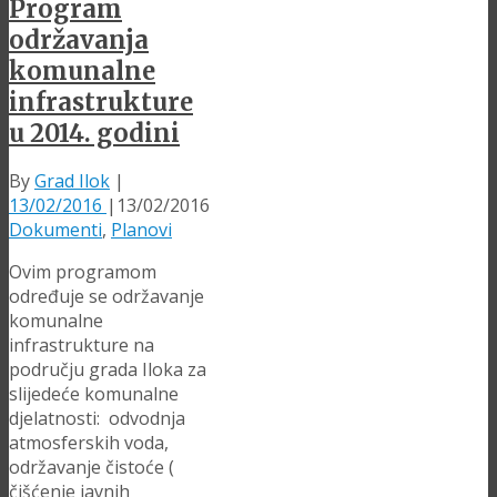
Program
održavanja
komunalne
infrastrukture
u 2014. godini
By
Grad Ilok
|
13/02/2016
|
13/02/2016
Dokumenti
,
Planovi
Ovim programom
određuje se održavanje
komunalne
infrastrukture na
području grada Iloka za
slijedeće komunalne
djelatnosti: odvodnja
atmosferskih voda,
održavanje čistoće (
čišćenje javnih