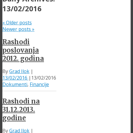
13/02/2016
«
Older posts
Newer posts
»
Rashodi
poslovanja
2012. godina
By
Grad Ilok
|
13/02/2016
|
13/02/2016
Dokumenti
,
Financije
Rashodi na
31.12.2013.
godine
By
Grad Ilok
|