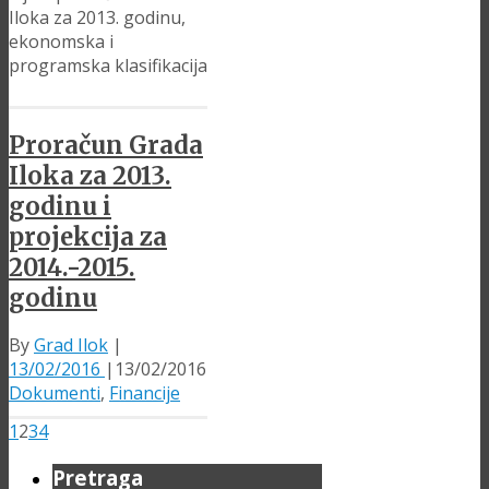
Iloka za 2013. godinu,
ekonomska i
programska klasifikacija
Proračun Grada
Iloka za 2013.
godinu i
projekcija za
2014.-2015.
godinu
By
Grad Ilok
|
13/02/2016
|
13/02/2016
Dokumenti
,
Financije
1
2
3
4
Pretraga