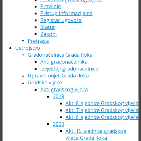
Pravilnici
Pristup informacijama
Registar ugovora
Statut
Zakoni
Pretraga
Ustrojstvo
Gradonačelnica Grada Iloka
Akti gradonačelnika
Izvještaji gradonačelnice
Upravni odjeli Grada Iloka
Gradsko vijeće
Akti gradskog vijeća
2019
Akti 8. sjednice Gradskog vijeća
Akti 7. sjednice Gradskog vijeća
Akti 6. sjednice Gradskog vijeća
2020
Akti 15. sjednice gradskog
vijeća Grada Iloka