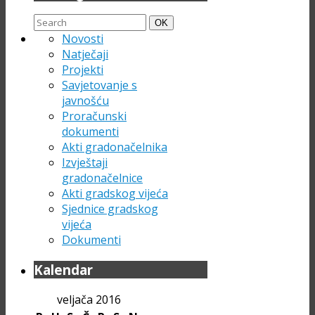
Search
Search
OK
for:
Novosti
Natječaji
Projekti
Savjetovanje s
javnošću
Proračunski
dokumenti
Akti gradonačelnika
Izvještaji
gradonačelnice
Akti gradskog vijeća
Sjednice gradskog
vijeća
Dokumenti
Kalendar
veljača 2016