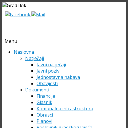
Menu
Skip
Naslovna
to
Natječaji
content
Javni natječaji
Javni pozivi
Jednostavna nabava
Obavijesti
Dokumenti
Financije
Glasnik
Komunalna infrastruktura
Obrasci
Planovi
Poslovnik gradskog vijeća