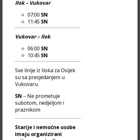
Ilok – Vukovar
07:00
SN
11:45
SN
Vukovar – Ilok
06:00
SN
10:45
SN
Sve linije iz Iloka za Osijek
su sa presjedanjem u
Vukovaru.
SN
– Ne prometuje
subotom, nedjeljom i
praznikom
Starije i nemoćne osobe
imaju organizirani