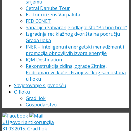
srijemu
Cetral Danube Tour
EU for citizens Varpalota
FED CCNET
Sanacije i zatvaranje odlagališta “Božino brdo”
Izgradnja reciklažnog dvorišta na području
Grada Iloka
INER – Inteligentni energetski menadžment i
promocija obnovljivih izvora energije
IQM Destination
Rekonstrukcija zidina, zgrade Žitnice,
Podrumareve kuće i Franjevačkog samostana
u Iloku
Savjetovanje s javnošću
O Iloku
Grad Ilok
Gospodarstvo
«
Ugovori antikorupcija
31.03.2015. Grad Ilok