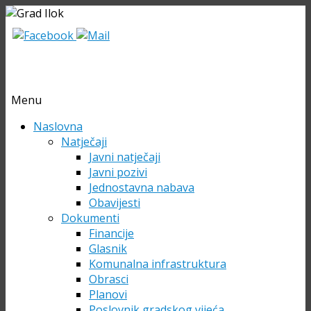
Menu
Skip
Naslovna
to
Natječaji
content
Javni natječaji
Javni pozivi
Jednostavna nabava
Obavijesti
Dokumenti
Financije
Glasnik
Komunalna infrastruktura
Obrasci
Planovi
Poslovnik gradskog vijeća