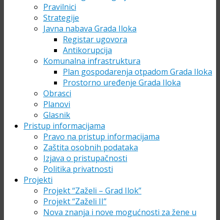
Pravilnici
Strategije
Javna nabava Grada Iloka
Registar ugovora
Antikorupcija
Komunalna infrastruktura
Plan gospodarenja otpadom Grada Iloka
Prostorno uređenje Grada Iloka
Obrasci
Planovi
Glasnik
Pristup informacijama
Pravo na pristup informacijama
Zaštita osobnih podataka
Izjava o pristupačnosti
Politika privatnosti
Projekti
Projekt “Zaželi – Grad Ilok”
Projekt “Zaželi II”
Nova znanja i nove mogućnosti za žene u