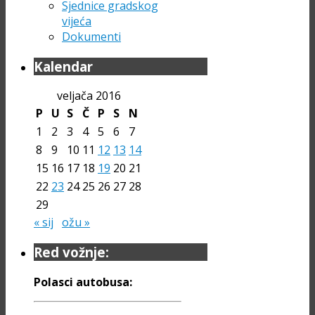
Sjednice gradskog
vijeća
Dokumenti
Kalendar
veljača 2016
P
U
S
Č
P
S
N
1
2
3
4
5
6
7
8
9
10
11
12
13
14
15
16
17
18
19
20
21
22
23
24
25
26
27
28
29
« sij
ožu »
Red vožnje:
Polasci autobusa: