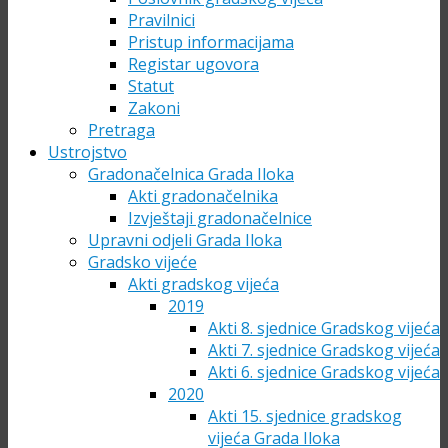
Pravilnici
Pristup informacijama
Registar ugovora
Statut
Zakoni
Pretraga
Ustrojstvo
Gradonačelnica Grada Iloka
Akti gradonačelnika
Izvještaji gradonačelnice
Upravni odjeli Grada Iloka
Gradsko vijeće
Akti gradskog vijeća
2019
Akti 8. sjednice Gradskog vijeća
Akti 7. sjednice Gradskog vijeća
Akti 6. sjednice Gradskog vijeća
2020
Akti 15. sjednice gradskog
vijeća Grada Iloka