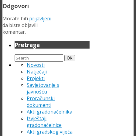
Odgovori
Morate biti
prijavljeni
da biste objavili
komentar.
Pretraga
Search
Search
OK
for:
Novosti
Natječaji
Projekti
Savjetovanje s
javnošću
Proračunski
dokumenti
Akti gradonačelnika
Izvještaji
gradonačelnice
Akti gradskog vijeća