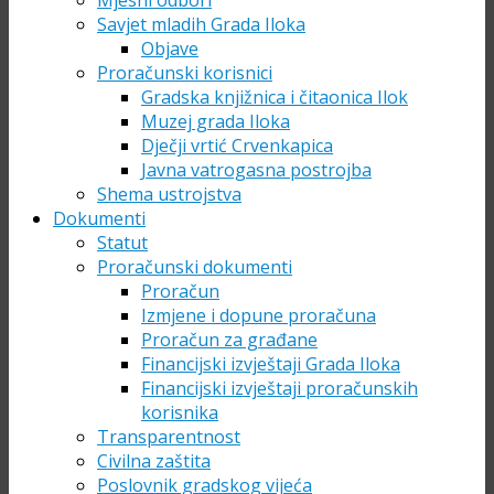
Mjesni odbori
Savjet mladih Grada Iloka
Objave
Proračunski korisnici
Gradska knjižnica i čitaonica Ilok
Muzej grada Iloka
Dječji vrtić Crvenkapica
Javna vatrogasna postrojba
Shema ustrojstva
Dokumenti
Statut
Proračunski dokumenti
Proračun
Izmjene i dopune proračuna
Proračun za građane
Financijski izvještaji Grada Iloka
Financijski izvještaji proračunskih
korisnika
Transparentnost
Civilna zaštita
Poslovnik gradskog vijeća