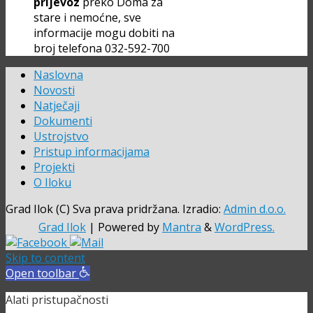
prijevoz
preko Doma za
stare i nemoćne, sve
informacije mogu dobiti na
broj telefona 032-592-700
Naslovna
Novosti
Natječaji
Dokumenti
Ustrojstvo
Pristup informacijama
Projekti
O Iloku
Grad Ilok (C) Sva prava pridržana. Izradio:
Admin d.o.o.
Grad Ilok
| Powered by
Mantra
&
WordPress.
Skip to content
Open toolbar
Alati pristupačnosti