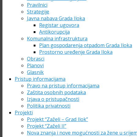
Pravilnici
Strategije
Javna nabava Grada Iloka
Registar ugovora
Antikorupcija
Komunalna infrastruktura
Plan gospodarenja otpadom Grada Iloka
Prostorno uređenje Grada Iloka
Obrasci
Planovi
Glasnik
Pristup informacijama
Pravo na pristup informacijama
Zaštita osobnih podataka
Izjava o pristupačnosti
Politika privatnosti
Projekti
Projekt “Zaželi – Grad Ilok”
Projekt “Zaželi II”
Nova znanja i nove mogućnosti za žene u srije