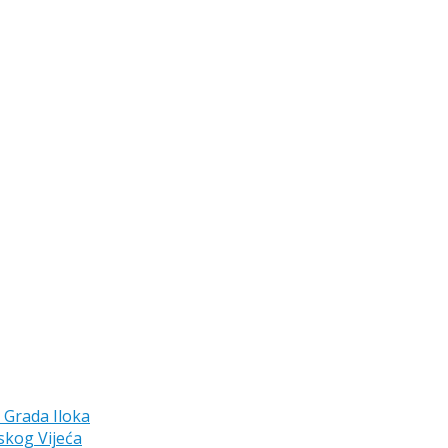
a Grada Iloka
skog Vijeća