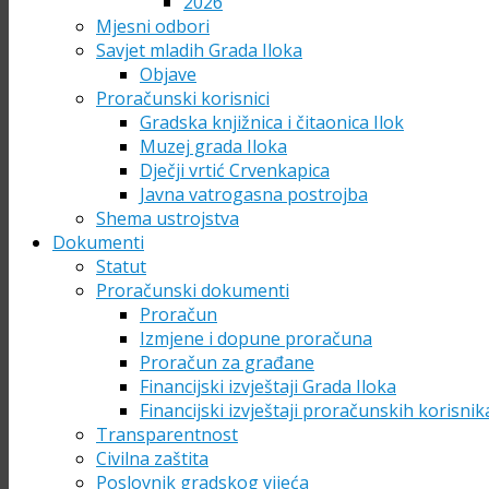
2026
Mjesni odbori
Savjet mladih Grada Iloka
Objave
Proračunski korisnici
Gradska knjižnica i čitaonica Ilok
Muzej grada Iloka
Dječji vrtić Crvenkapica
Javna vatrogasna postrojba
Shema ustrojstva
Dokumenti
Statut
Proračunski dokumenti
Proračun
Izmjene i dopune proračuna
Proračun za građane
Financijski izvještaji Grada Iloka
Financijski izvještaji proračunskih korisnik
Transparentnost
Civilna zaštita
Poslovnik gradskog vijeća