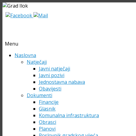
Menu
Skip
Naslovna
to
Natječaji
content
Javni natječaji
Javni pozivi
Jednostavna nabava
Obavijesti
Dokumenti
Financije
Glasnik
Komunalna infrastruktura
Obrasci
Planovi
Poslovnik gradskog vijeća