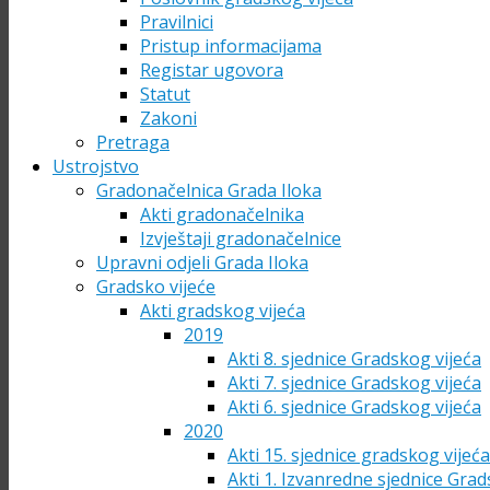
Pravilnici
Pristup informacijama
Registar ugovora
Statut
Zakoni
Pretraga
Ustrojstvo
Gradonačelnica Grada Iloka
Akti gradonačelnika
Izvještaji gradonačelnice
Upravni odjeli Grada Iloka
Gradsko vijeće
Akti gradskog vijeća
2019
Akti 8. sjednice Gradskog vijeća
Akti 7. sjednice Gradskog vijeća
Akti 6. sjednice Gradskog vijeća
2020
Akti 15. sjednice gradskog vijeć
Akti 1. Izvanredne sjednice Grad