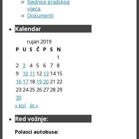
Sjednice gradskog
vijeća
Dokumenti
Kalendar
rujan 2019
P
U
S
Č
P
S
N
1
2
3
4
5
6
7
8
9
10
11
12
13
14
15
16
17
18
19
20
21
22
23
24
25
26
27
28
29
30
« kol
lis »
Red vožnje:
Polasci autobusa: