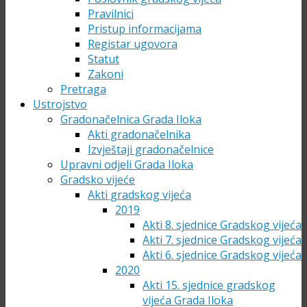
Pravilnici
Pristup informacijama
Registar ugovora
Statut
Zakoni
Pretraga
Ustrojstvo
Gradonačelnica Grada Iloka
Akti gradonačelnika
Izvještaji gradonačelnice
Upravni odjeli Grada Iloka
Gradsko vijeće
Akti gradskog vijeća
2019
Akti 8. sjednice Gradskog vijeća
Akti 7. sjednice Gradskog vijeća
Akti 6. sjednice Gradskog vijeća
2020
Akti 15. sjednice gradskog
vijeća Grada Iloka