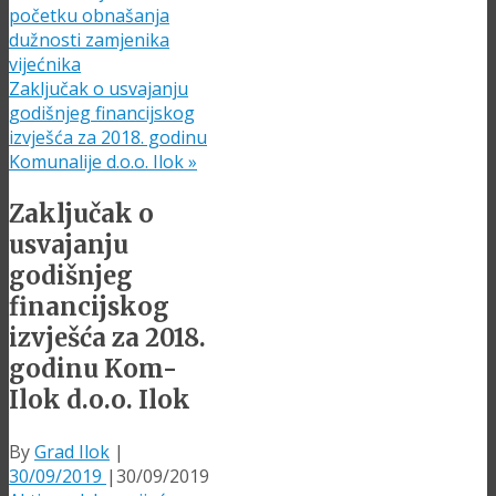
početku obnašanja
dužnosti zamjenika
vijećnika
Zaključak o usvajanju
godišnjeg financijskog
izvješća za 2018. godinu
Komunalije d.o.o. Ilok
»
Zaključak o
usvajanju
godišnjeg
financijskog
izvješća za 2018.
godinu Kom-
Ilok d.o.o. Ilok
By
Grad Ilok
|
30/09/2019
|
30/09/2019