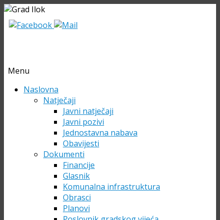
Menu
Skip
Naslovna
to
Natječaji
content
Javni natječaji
Javni pozivi
Jednostavna nabava
Obavijesti
Dokumenti
Financije
Glasnik
Komunalna infrastruktura
Obrasci
Planovi
Poslovnik gradskog vijeća