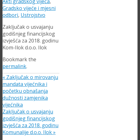
Akti gradskog vijeća
,
Gradsko vijeće i mjesni
odbori
,
Ustrojstvo
Zaključak o usvajanju
godišnjeg financijskog
izvješća za 2018. godinu
Kom-Ilok d.o.o. Ilok
Bookmark the
permalink
.
«
Zaključak o mirovanju
mandata vijećnika i
početku obnašanja
dužnosti zamjenika
vijećnika
Zaključak o usvajanju
godišnjeg financijskog
izvješća za 2018. godinu
Komunalije d.o.o. Ilok
»