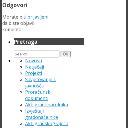
Odgovori
Morate biti
prijavljeni
da biste objavili
komentar.
Pretraga
Search
Search
OK
for:
Novosti
Natječaji
Projekti
Savjetovanje s
javnošću
Proračunski
dokumenti
Akti gradonačelnika
Izvještaji
gradonačelnice
Akti gradskog vijeća