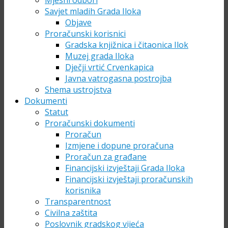
Mjesni odbori
Savjet mladih Grada Iloka
Objave
Proračunski korisnici
Gradska knjižnica i čitaonica Ilok
Muzej grada Iloka
Dječji vrtić Crvenkapica
Javna vatrogasna postrojba
Shema ustrojstva
Dokumenti
Statut
Proračunski dokumenti
Proračun
Izmjene i dopune proračuna
Proračun za građane
Financijski izvještaji Grada Iloka
Financijski izvještaji proračunskih
korisnika
Transparentnost
Civilna zaštita
Poslovnik gradskog vijeća