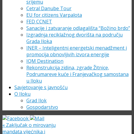
srijemu
Cetral Danube Tour
EU for citizens Varpalota
FED CCNET
Sanacije i zatvaranje odlagališta “Božino brdo”
Izgradnja reciklažnog dvorišta na području
Grada Iloka
INER – Inteligentni energetski menadžment i
promocija obnovljivih izvora energije
IQM Destination
Rekonstrukcija zidina, zgrade Žitnice,
Podrumareve kuće i Franjevačkog samostana
u Iloku
Savjetovanje s javnošću
O Iloku
Grad Ilok
Gospodarstvo
«
Zaključak o mirovanju
mandata vijećnika i