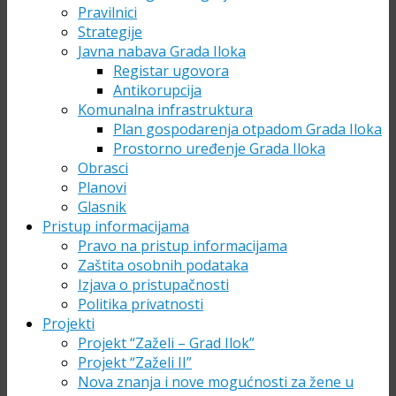
Pravilnici
Strategije
Javna nabava Grada Iloka
Registar ugovora
Antikorupcija
Komunalna infrastruktura
Plan gospodarenja otpadom Grada Iloka
Prostorno uređenje Grada Iloka
Obrasci
Planovi
Glasnik
Pristup informacijama
Pravo na pristup informacijama
Zaštita osobnih podataka
Izjava o pristupačnosti
Politika privatnosti
Projekti
Projekt “Zaželi – Grad Ilok”
Projekt “Zaželi II”
Nova znanja i nove mogućnosti za žene u