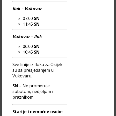
Ilok – Vukovar
07:00
SN
11:45
SN
Vukovar – Ilok
06:00
SN
10:45
SN
Sve linije iz Iloka za Osijek
su sa presjedanjem u
Vukovaru.
SN
– Ne prometuje
subotom, nedjeljom i
praznikom
Starije i nemoćne osobe