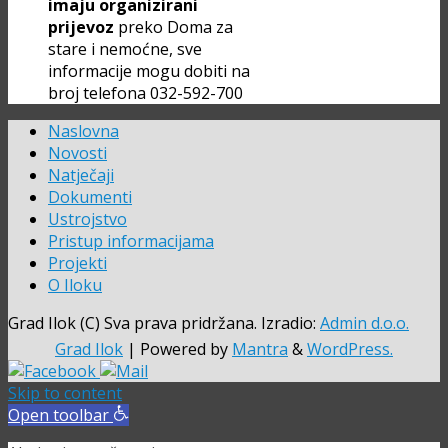
imaju organizirani
prijevoz
preko Doma za
stare i nemoćne, sve
informacije mogu dobiti na
broj telefona 032-592-700
Naslovna
Novosti
Natječaji
Dokumenti
Ustrojstvo
Pristup informacijama
Projekti
O Iloku
Grad Ilok (C) Sva prava pridržana. Izradio:
Admin d.o.o.
Grad Ilok
| Powered by
Mantra
&
WordPress.
Skip to content
Open toolbar