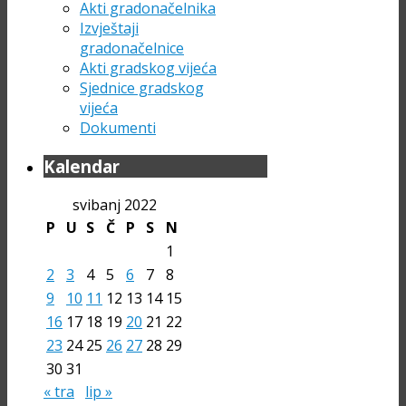
Akti gradonačelnika
Izvještaji
gradonačelnice
Akti gradskog vijeća
Sjednice gradskog
vijeća
Dokumenti
Kalendar
svibanj 2022
P
U
S
Č
P
S
N
1
2
3
4
5
6
7
8
9
10
11
12
13
14
15
16
17
18
19
20
21
22
23
24
25
26
27
28
29
30
31
« tra
lip »