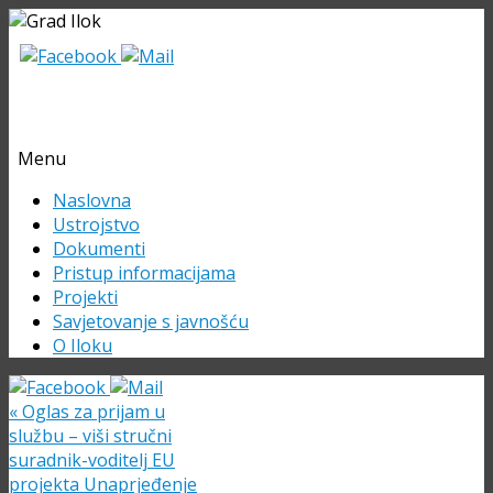
Menu
Skip
Naslovna
to
Ustrojstvo
content
Dokumenti
Pristup informacijama
Projekti
Savjetovanje s javnošću
O Iloku
«
Oglas za prijam u
službu – viši stručni
suradnik-voditelj EU
projekta Unaprjeđenje