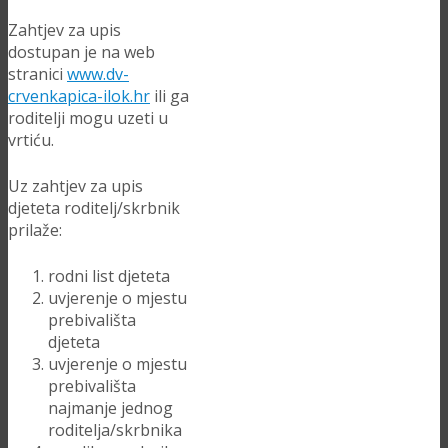
Zahtjev za upis
dostupan je na web
stranici
www.dv-
crvenkapica-ilok.hr
ili ga
roditelji mogu uzeti u
vrtiću.
Uz zahtjev za upis
djeteta roditelj/skrbnik
prilaže:
rodni list djeteta
uvjerenje o mjestu
prebivališta
djeteta
uvjerenje o mjestu
prebivališta
najmanje jednog
roditelja/skrbnika