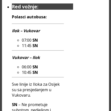
Red vožnje:
Polasci autobusa:
Ilok – Vukovar
07:00
SN
11:45
SN
Vukovar – Ilok
06:00
SN
10:45
SN
Sve linije iz Iloka za Osijek
su sa presjedanjem u
Vukovaru.
SN
– Ne prometuje
subotom, nedjeljom i