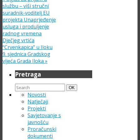
službu – viši stručni
suradnik-voditelj EU
projekta Unaprjeđenje
usluga i produljenje
radnog vremena
Dječjeg vrtića
“Crvenkapica” u Iloku
9. sjednica Gradskog
vijeća Grada Iloka
»
Pretraga
Search
Search
OK
for:
Novosti
Natječaji
Projekti
Savjetovanje s
javnošću
Proračunski
dokumenti