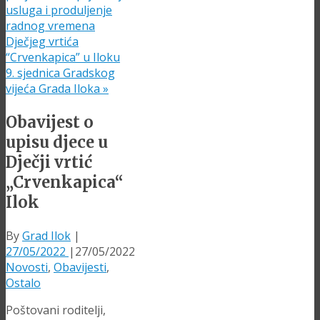
usluga i produljenje
radnog vremena
Dječjeg vrtića
“Crvenkapica” u Iloku
9. sjednica Gradskog
vijeća Grada Iloka
»
Obavijest o
upisu djece u
Dječji vrtić
„Crvenkapica“
Ilok
By
Grad Ilok
|
27/05/2022
|
27/05/2022
Novosti
,
Obavijesti
,
Ostalo
Poštovani roditelji,