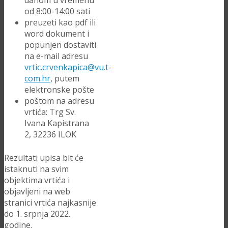
danom u vremenu
od 8:00-14:00 sati
preuzeti kao pdf ili
word dokument i
popunjen dostaviti
na e-mail adresu
vrtic.crvenkapica@vu.t-
com.hr
, putem
elektronske pošte
poštom na adresu
vrtića: Trg Sv.
Ivana Kapistrana
2, 32236 ILOK
Rezultati upisa bit će
istaknuti na svim
objektima vrtića i
objavljeni na web
stranici vrtića najkasnije
do 1. srpnja 2022.
godine.