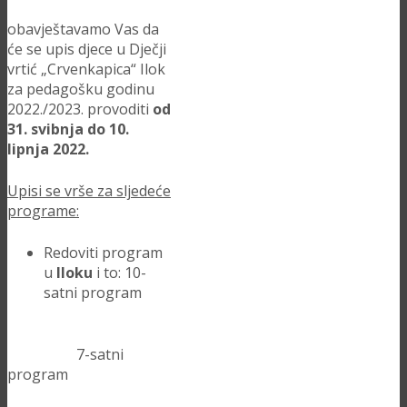
obavještavamo Vas da
će se upis djece u Dječji
vrtić „Crvenkapica“ Ilok
za pedagošku godinu
2022./2023. provoditi
od
31. svibnja do 10.
lipnja 2022.
Upisi se vrše za sljedeće
programe:
Redoviti program
u
Iloku
i to: 10-
satni program
7-satni
program