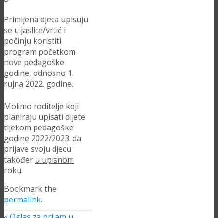
Primljena djeca upisuju
se u jaslice/vrtić i
počinju koristiti
program početkom
nove pedagoške
godine, odnosno 1.
rujna 2022. godine.
Molimo roditelje koji
planiraju upisati dijete
tijekom pedagoške
godine 2022/2023. da
prijave svoju djecu
također
u upisnom
roku
.
Bookmark the
permalink
.
«
Oglas za prijam u