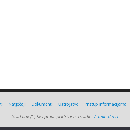
ti
Natječaji
Dokumenti
Ustrojstvo
Pristup informacijama
Grad Ilok (C) Sva prava pridržana. Izradio:
Admin d.o.o.
Grad Ilok
| Powered by
Mantra
&
WordPress.