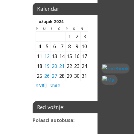
Kalendar
ožujak 2024
P
U
S
Č
P
S
N
1
2
3
4
5
6
7
8
9
10
11
12
13
14
15
16
17
18
19
20
21
22
23
24
25
26
27
28
29
30
31
« velj
tra »
Red vožnje:
Polasci autobusa: