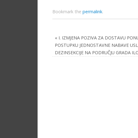
Bookmark the
permalink
.
«
I. IZMJENA POZIVA ZA DOSTAVU PON
POSTUPKU JEDNOSTAVNE NABAVE US
DEZINSEKCIJE NA PODRUČJU GRADA ILO