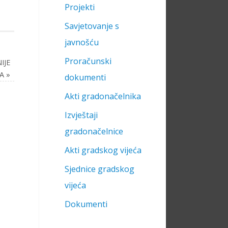
Projekti
Savjetovanje s
javnošću
Proračunski
IJE
MA
»
dokumenti
Akti gradonačelnika
Izvještaji
gradonačelnice
Akti gradskog vijeća
Sjednice gradskog
vijeća
Dokumenti