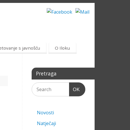
etovanje s javnošću
O Iloku
Pretraga
OK
Novosti
Natječaji