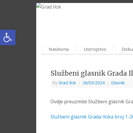
Open toolbar
Naslovna
Ustrojstvo
Doku
Službeni glasnik Grada Il
By
Grad Ilok
|
26/03/2024
|
Glasnik
Ovdje preuzmite Službeni glasnik Gra
Službeni glasnik Grada Iloka broj 1-